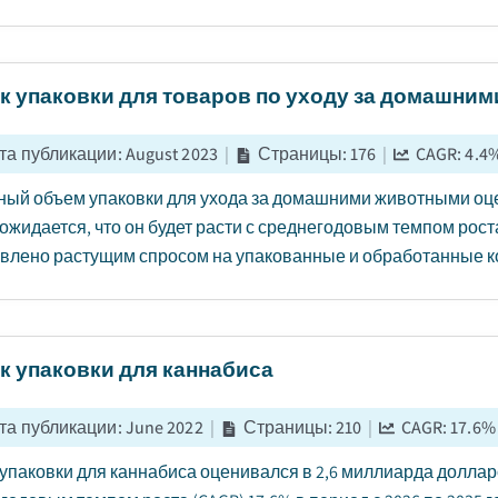
к упаковки для товаров по уходу за домашни
та публикации
:
August 2023
|
Страницы
:
176
|
CAGR:
4.4
ый объем упаковки для ухода за домашними животными оце
 ожидается, что он будет расти с среднегодовым темпом роста 
влено растущим спросом на упакованные и обработанные к
к упаковки для каннабиса
та публикации
:
June 2022
|
Страницы
:
210
|
CAGR:
17.6
%
упаковки для каннабиса оценивался в 2,6 миллиарда долларов