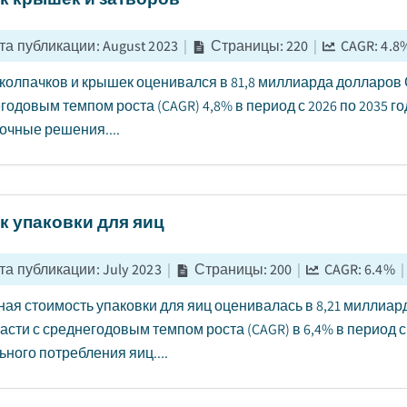
та публикации
:
August 2023
|
Страницы
:
220
|
CAGR:
4.8
колпачков и крышек оценивался в 81,8 миллиарда долларов СШ
годовым темпом роста (CAGR) 4,8% в период с 2026 по 2035 
очные решения....
к упаковки для яиц
та публикации
:
July 2023
|
Страницы
:
200
|
CAGR:
6.4
%
|
ая стоимость упаковки для яиц оценивалась в 8,21 миллиарда
расти с среднегодовым темпом роста (CAGR) в 6,4% в период с
ьного потребления яиц....