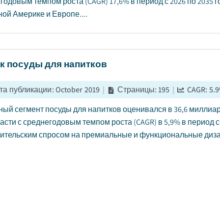
годовым темпом роста (CAGR) 17,6% в период с 2026 по 2035 
ой Америке и Европе....
к посуды для напитков
та публикации
:
October 2019
|
Страницы
:
195
|
CAGR:
5.9
ый сегмент посуды для напитков оценивался в 36,6 миллиард
расти с среднегодовым темпом роста (CAGR) в 5,9% в период с
ительским спросом на премиальные и функциональные дизай
к пластиковой упаковки для косметики
та публикации
:
January 2025
|
Страницы
:
180
|
CAGR:
4.9