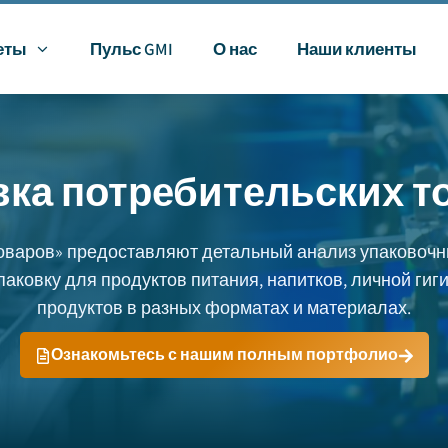
еты
Пульс GMI
О нас
Наши клиенты
вка потребительских т
товаров» предоставляют детальный анализ упаковочн
ковку для продуктов питания, напитков, личной гиг
продуктов в разных форматах и материалах.
Ознакомьтесь с нашим полным портфолио