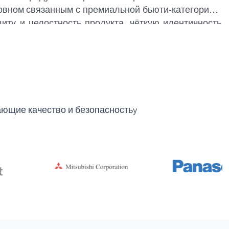
овном связанным с премиальной бьюти-категорией,
иту и целостность продукта, чёткую идентичность
ющие качество и безопасностьy