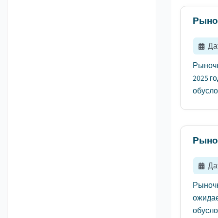
Рыно
Да
Рыночн
2025 го
обусло
Рыно
Да
Рыночн
ожидае
обусло