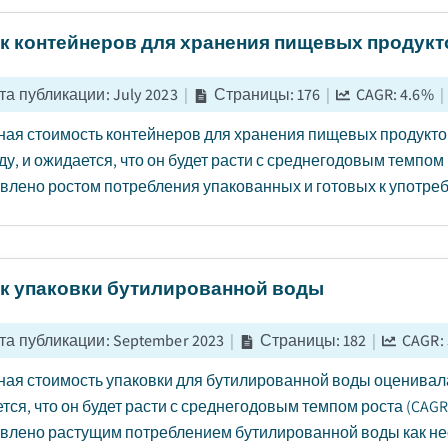
к контейнеров для хранения пищевых продукт
та публикации
:
July 2023
|
Страницы
:
176
|
CAGR:
4.6
%
|
ая стоимость контейнеров для хранения пищевых продукто
ду, и ожидается, что он будет расти с среднегодовым темпом р
влено ростом потребления упакованных и готовых к употреб
к упаковки бутилированной воды
та публикации
:
September 2023
|
Страницы
:
182
|
CAGR:
ая стоимость упаковки для бутилированной воды оценивалас
тся, что он будет расти с среднегодовым темпом роста (CAGR) в
влено растущим потреблением бутилированной воды как нео