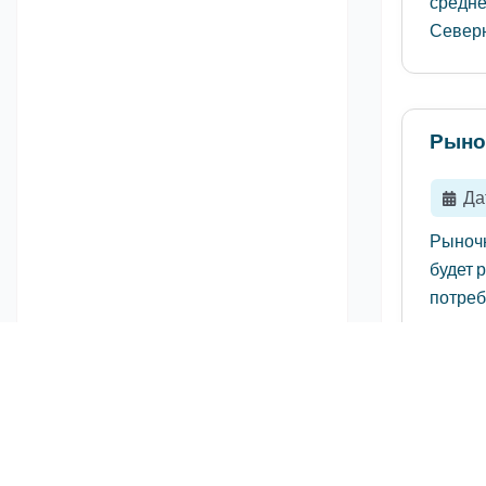
средне
Северн
Рыно
Да
Рыночн
будет 
потреб
Рыно
Да