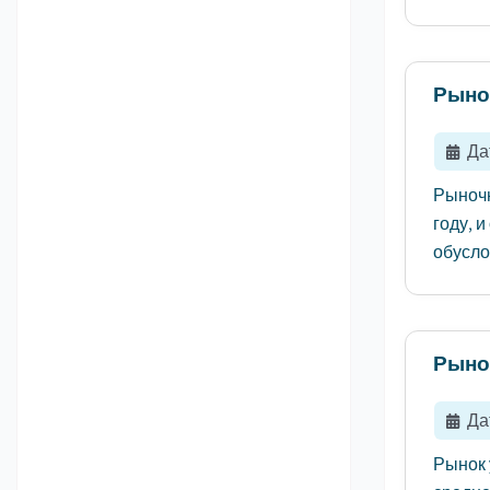
Рыно
Да
Рыночн
году, и
обусло
Рыно
Да
Рынок 