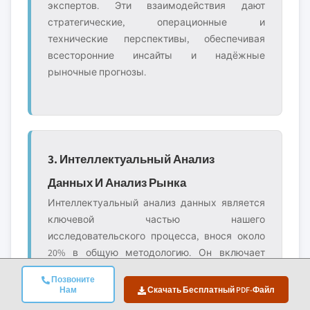
экспертов. Эти взаимодействия дают
стратегические, операционные и
технические перспективы, обеспечивая
всесторонние инсайты и надёжные
рыночные прогнозы.
3. Интеллектуальный Анализ
Данных И Анализ Рынка
Интеллектуальный анализ данных является
ключевой частью нашего
исследовательского процесса, внося около
20% в общую методологию. Он включает
анализ структуры рынка, выявление
Позвоните
отраслевых трендов и оценку
Нам
Скачать Бесплатный PDF-Файл
макроэкономических факторов через анализ