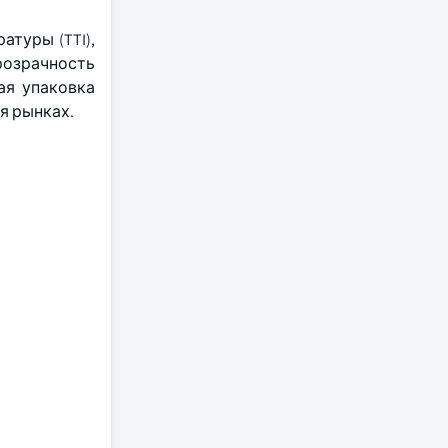
туры (TTI),
розрачность
ая упаковка
ся рынках.