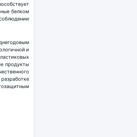
пособствует
нные белком
 соблюдении
еднегодовым
кологичной и
пластиковых
ые продукты
чественного
 разработке
агозащитным