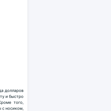
да долларов
ту и быстро
Кроме того,
 с носиком,