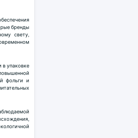
обеспечения
орые бренды
ному свету,
овременном
 в упаковке
повышенной
ой фольги и
питательных
наблюдаемой
исхождения,
экологичной