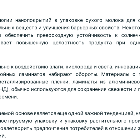
логии нанопокрытий в упаковке сухого молока для 
ельных веществ и улучшения барьерных свойств. Некот
ы обеспечить превосходную устойчивость к солнеч
ивает повышенную целостность продукта при одн
но к воздействию влаги, кислорода и света, инновации
лойных ламинатов набирают обороты. Материалы с 
металлизированные пленки, ламинаты из алюминиев
НД), обычно используются для сохранения свежести и 
ремени.
гаемой основе является еще одной важной тенденцией, 
постируемую упаковку и упаковку растительного про
довлетворить предпочтения потребителей в отношении 
ий.