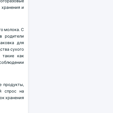
ногоразовые
 хранения и
о молока. С
в родители
паковка для
дства сухого
 такие как
 соблюдении
е продукты,
й спрос на
рок хранения