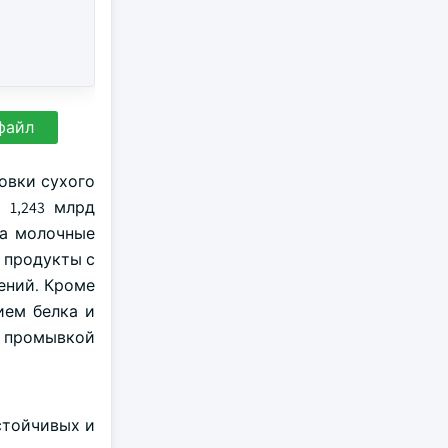
файл
овки сухого
 1,243 млрд
на молочные
 продукты с
ений. Кроме
ием белка и
с промывкой
стойчивых и