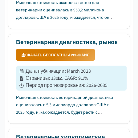
Рыночная стоимость экспресс-тестов для
ветеринарии оценивалась в 953,2 миллиона
долларов США в 2025 году, и ожидается, что он
будет расти с среднегодовым темпом роста
(CAGR) 9,1% в период с 2026 по 2035 год....
Ветеринарная диагностика, рынок
СКАЧАТЬ БЕСПЛАТНЫЙ PDF-ФАЙЛ
Дата публикации
:
March 2023
Страницы
:
130
CAGR:
9.1
%
Период прогнозирования
:
2026-2035
Рыночная стоимость ветеринарной диагностики
оценивалась в 5,3 миллиарда долларов США в
2025 году, и, как ожидается, будет расти с
среднегодовым темпом роста (CAGR) 9,1% в
период с 2026 по 2035 годы, что обусловлено
ростом распространенности пищевых и
Ветеринарные хирургические