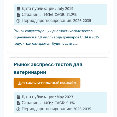
Дата публикации
:
July 2019
Страницы
:
140
CAGR:
11.2
%
Период прогнозирования
:
2026-2035
Рынок сопутствующих диагностических тестов
оценивался в 7,9 миллиарда долларов США в 2025
году, и, как ожидается, будет расти с
среднегодовым темпом роста (CAGR) 11,2% в
период с 2026 по 2035 годы, что обусловлено
ростом случаев нежелательных реакций на
Рынок экспресс-тестов для
лекарственные препараты....
ветеринарии
СКАЧАТЬ БЕСПЛАТНЫЙ PDF-ФАЙЛ
Дата публикации
:
May 2023
Страницы
:
140
CAGR:
9.1
%
Период прогнозирования
:
2026-2035