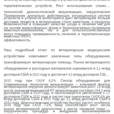
терапевтических устройств. Рост использования сложных
технологий диагностической визуализации, хирургических
Применение длительно действующих инъекционных систем
устройств и устройств мониторинга дает ветеринарам больше
доставки лекарств в ветеринарии стало заметным, а продукты
возможностей и повышает качество ухода и лечения как для
на основе микросферных форм и биоразлагаемых полимеров
животных-компаньонов, так и для сельскохозяйственных
могут повышать приверженность лечению и терапевтическую
животных (MDPI).
эффективность.
Наш подробный отчет по ветеринарным медицинским
устройствам охватывает различные типы оборудования,
трансформируя ветеринарную помощь. Рынок ветеринарного
оборудования и расходных материалов оценивался в 2,1 млрд
долларов США в 2022 году и достигнет 4,5 млрд долларов США к
2032 году при CAGR 8,2%. Сектор оборудования для
Современные технологии визуализации — ключевой фактор
ветеринарной хирургии демонстрирует заметный рост: 1,6 млрд
роста: рынок ветеринарной КТ-визуализации составил 264,2 млн
долларов США в 2024 году, и прогнозируется увеличение с 1,7
долларов США в 2022 году и растет при оценочном CAGR 6% до
млрд долларов США в 2025 году до 3,1 млрд долларов США к
2032 года. Диагностические устройства быстро растут, особенно
2034 году при CAGR 7,1%, чему способствует рост числа
рынок ветеринарной диагностики у места оказания помощи
хирургических процедур и внедрение малоинвазивной