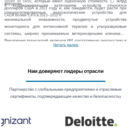
(point of care), который имел оценочную стоимость 1,7 млрд
хирургии.
К поддерживающим категориям устройств относятся
долларов США в 2022 году и, как ожидается, будет расти при
специализированные эндоскопические устройства для
CAGR более 9,4% в 2023–2032 гг.
минимальной инвазивности, продвинутые устройства
мониторинга для интенсивной терапии и ультразвуковые
системы, широко принимаемые ветеринарными клиниками.
Внедрение технологий, включая ИИ, портативную диагностику и
Читать далее
передовую визуализацию, меняет использование
ветеринарных медицинских устройств и позволяет развивать
доказательную ветеринарную медицину за счет улучшения
диагностики, более точного лечения и результатов для
Нам доверяют лидеры отрасли
пациентов.
Партнерство с глобальными предприятиями и отраслевые
сертификаты, подтверждающие качество и безопасностьy