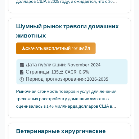
долларов США в 2025 году, и ожидается, что с 2026
по 2035 год он будет расти с среднегодовым
темпом роста (CAGR) 6,4%....
Шумный рынок тревоги домашних
животных
СКАЧАТЬ БЕСПЛАТНЫЙ PDF-ФАЙЛ
Дата публикации
:
November 2024
Страницы
:
135
CAGR:
6.6
%
Период прогнозирования
:
2026-2035
Рыночная стоимость товаров и услуг для лечения
тревожных расстройств у домашних животных
оценивалась в 1,46 миллиарда долларов США в
2025 году, и ожидается, что с 2026 по 2035 год он
будет расти с среднегодовым темпом роста
(CAGR) в 6,6%, что обусловлено увеличением
Ветеринарные хирургические
количества домашних животных и ра...