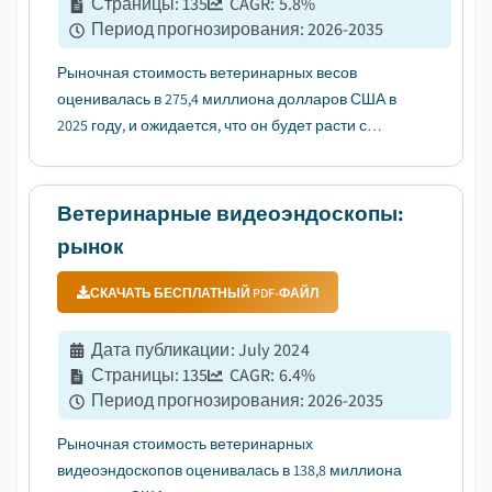
Страницы
:
135
CAGR:
5.8
%
Период прогнозирования
:
2026-2035
Рыночная стоимость ветеринарных весов
оценивалась в 275,4 миллиона долларов США в
2025 году, и ожидается, что он будет расти с
среднегодовым темпом роста (CAGR) 5,8% в
период с 2026 по 2035 год, что обусловлено
растущей осведомленностью о здоровье
Ветеринарные видеоэндоскопы:
домашних животных....
рынок
СКАЧАТЬ БЕСПЛАТНЫЙ PDF-ФАЙЛ
Дата публикации
:
July 2024
Страницы
:
135
CAGR:
6.4
%
Период прогнозирования
:
2026-2035
Рыночная стоимость ветеринарных
видеоэндоскопов оценивалась в 138,8 миллиона