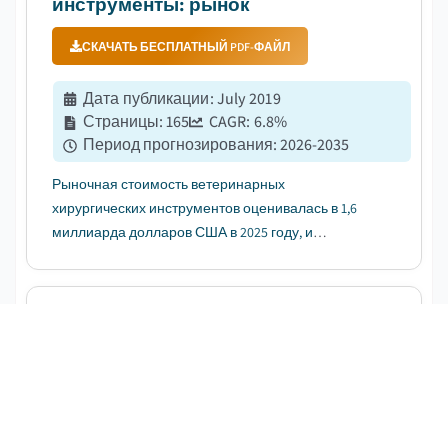
инструменты: рынок
СКАЧАТЬ БЕСПЛАТНЫЙ PDF-ФАЙЛ
Дата публикации
:
July 2019
Страницы
:
165
CAGR:
6.8
%
Период прогнозирования
:
2026-2035
Рыночная стоимость ветеринарных
хирургических инструментов оценивалась в 1,6
миллиарда долларов США в 2025 году, и
ожидается, что он будет расти с среднегодовым
темпом роста (CAGR) 6,8% в период с 2026 по 2035
год, что обусловлено увеличением расходов на
Рынок хирургических
здравоохранение животных в развитых странах....
инструментов для ветеринарии
США
СКАЧАТЬ БЕСПЛАТНЫЙ PDF-ФАЙЛ