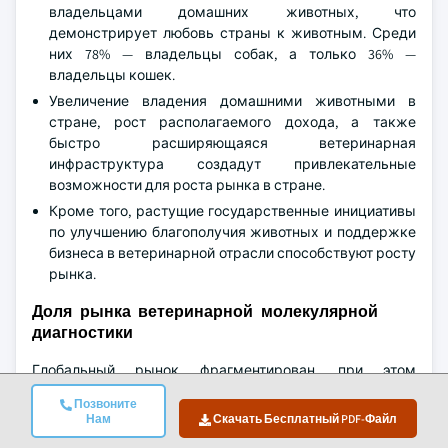
владельцами домашних животных, что
демонстрирует любовь страны к животным. Среди
них 78% — владельцы собак, а только 36% —
владельцы кошек.
Увеличение владения домашними животными в
стране, рост располагаемого дохода, а также
быстро расширяющаяся ветеринарная
инфраструктура создадут привлекательные
возможности для роста рынка в стране.
Кроме того, растущие государственные инициативы
по улучшению благополучия животных и поддержке
бизнеса в ветеринарной отрасли способствуют росту
рынка.
Доля рынка ветеринарной молекулярной
диагностики
Глобальный рынок фрагментирован, при этом
ключевые фармацевтические и биотехнологические
Позвоните
компании занимают лидирующие позиции, а ранние
Нам
Скачать Бесплатный PDF-Файл
инновации остаются активными среди небольших