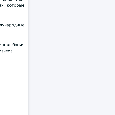
ах, которые
дународные
.
и колебания
изнеса.