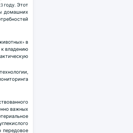
 году. Этот
цы домашних
отребностей
животных» в
 к владению
актическую
ехнологии,
мониторинга
ствованного
енно важных
ртериальное
углекислого
то передовое