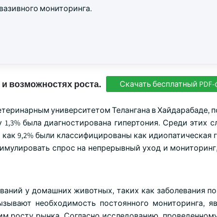
вазивного мониторинга.
 и возможностях роста.
Скачать бесплатный PDF-
етеринарным университетом Телангана в Хайдарабаде, п
 1,3% была диагностирована гипертония. Среди этих сл
я как 9,2% были классифицированы как идиопатическая 
тимулировать спрос на непрерывный уход и мониторинг
аний у домашних животных, таких как заболевания поч
ызывают необходимость постоянного мониторинга, я
м росту рынка. Согласно исследованию, проведенном