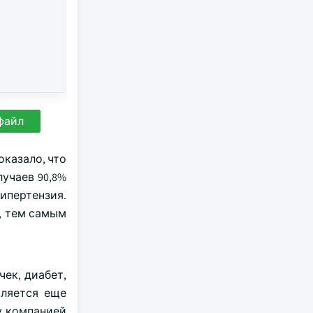
файл
оказало, что
учаев 90,8%
гипертензия.
, тем самым
ек, диабет,
вляется еще
у компанией