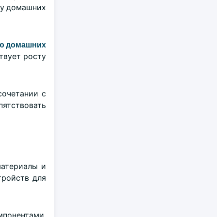
 у домашних
ию домашних
твует росту
сочетании с
пятствовать
материалы и
тройств для
понентами,