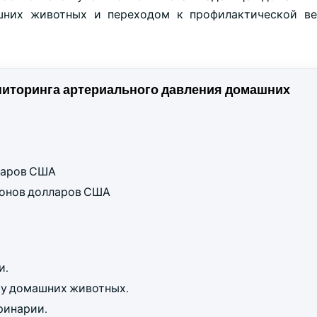
шних животных и переходом к профилактической ве
ниторинга артериального давления домашних
лларов США
лионов долларов США
и.
 у домашних животных.
ринарии.