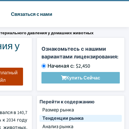
Связаться с нами
ртериального давления у домашних животных
ия у
Ознакомьтесь с нашими
вариантами лицензирования:
Начиная с: $2,450
сплатный
Купить Сейчас
айл
Перейти к содержанию
Размер рынка
лся в 140,7
Тенденции рынка
 к 2034 году
Анализ рынка
х животных,