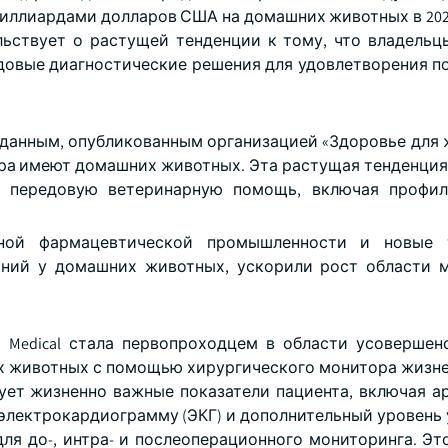
иллиардами долларов США на домашних животных в 2023
ьствует о растущей тенденции к тому, что владель
едовые диагностические решения для удовлетворения п
 данным, опубликованным организацией «Здоровье для 
мира имеют домашних животных. Эта растущая тенденция
 передовую ветеринарную помощь, включая профил
рной фармацевтической промышленности и новые т
аний у домашних животных, ускорили рост области 
h Medical стала первопроходцем в области усовершен
х животных с помощью хирургического монитора жизн
ирует жизненно важные показатели пациента, включая а
 электрокардиограмму (ЭКГ) и дополнительный уровень 
 для до-, интра- и послеоперационного мониторинга. Э