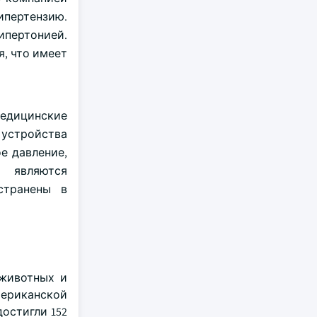
ипертензию.
ипертонией.
, что имеет
медицинские
 устройства
е давление,
 являются
странены в
животных и
мериканской
остигли 152