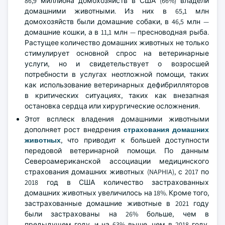
86,9 миллиона домохозяйств в США (66%) владели
домашними животными. Из них в 65,1 млн
домохозяйств были домашние собаки, в 46,5 млн —
домашние кошки, а в 11,1 млн — пресноводная рыба.
Растущее количество домашних животных не только
стимулирует основной спрос на ветеринарные
услуги, но и свидетельствует о возросшей
потребности в услугах неотложной помощи, таких
как использование ветеринарных дефибрилляторов
в критических ситуациях, таких как внезапная
остановка сердца или хирургические осложнения.
Этот всплеск владения домашними животными
дополняет рост внедрения
страхования домашних
животных
, что приводит к большей доступности
передовой ветеринарной помощи. По данным
Североамериканской ассоциации медицинского
страхования домашних животных (NAPHIA), с 2017 по
2018 год в США количество застрахованных
домашних животных увеличилось на 18%. Кроме того,
застрахованные домашние животные в 2021 году
были застрахованы на 26% больше, чем в
предыдущем году, и на 63% выше, чем в 2018 году.