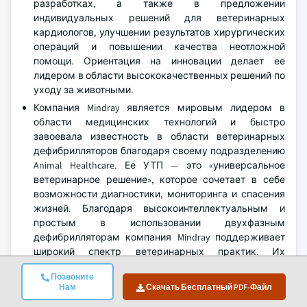
разработках, а также в предложении
индивидуальных решений для ветеринарных
кардиологов, улучшении результатов хирургических
операций и повышении качества неотложной
помощи. Ориентация на инновации делает ее
лидером в области высококачественных решений по
уходу за животными.
Компания Mindray является мировым лидером в
области медицинских технологий и быстро
завоевала известность в области ветеринарных
дефибрилляторов благодаря своему подразделению
Animal Healthcare. Ее УТП — это «универсальное
ветеринарное решение», которое сочетает в себе
возможности диагностики, мониторинга и спасения
жизней. Благодаря высокоинтеллектуальным и
простым в использовании двухфазным
дефибрилляторам компания Mindray поддерживает
широкий спектр ветеринарных практик. Их
пожертвование в рамках корпоративной социальной
Позвоните
ответственности в 2022 году центру бездомных
Нам
Скачать Бесплатный PDF-Файл
животных в Китае повысило узнаваемость бренда.