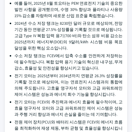
예를 들어, 2025년 8월 토요타는 PEM 연료전지 기술의 중요한
발전 사항을 공개했으며, 수명 30% 향상과 플라티나 사용량
15% 감소를 자랑하며 새로운 산업 표준을 확립했습니다.
2024년 수소 저장 탱크는 8230만 달러 규모로 예상되며, 전망
기간 동안 연평균 27.5% 성장률을 기록할 것으로 예상됩니다.
고급 Type IV 복합 압력 용기(700 바)와 탄소 섬유 비용 감소는
2025년까지 에너지부(DOE)의 9달러/kWh 시스템 비용 목표
달성을 위한 핵심 요소입니다.
수소 저장 탱크는 FCEV에서 압축 수소를 안전하게 저장하는
데 필수적입니다. 복합 압력 용기 기술의 혁신은 내구성, 무게
감소, 효율성 및 안전성을 향상시키고 있습니다.
전기 모터는 2025년부터 2034년까지 연평균 26.3% 성장률을
기록할 것으로 예상되며, 이는 연료전지 시스템과의 통합에
의해 주도됩니다. 고효율 영구자석 모터와 고급 파워트레인
제어 시스템은 성능과 에너지 회수 기능을 향상시킵니다.
전기 모터는 FCEV의 추진력과 에너지 효율에 필수적이며, 고
효율 영구자석 모터와 고급 파워트레인 제어 시스템은 성능
과 주행 거리 향상과 에너지 손실을 줄이는 데 기여합니다.
전원 제어 장치(PCU)와 배터리 시스템은 FCEV의 에너지 흐름
을 최적화하여 재생 제동, 부하 균형 및 효율성을 향상시킵니