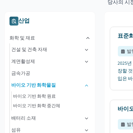
당사의 시
산업
표준화
화학 및 재료
건설 및 건축 자재
발
계면활성제
2025
장할 것으
금속가공
입은 바 
바이오 기반 화학물질
바이오 기반 화학 원료
바이오 기반 화학 중간체
바이오
배터리 소재
발
섬유