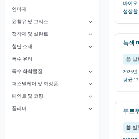
바이오 
연마재
성장할 
윤활유 및 그리스
접착제 및 실란트
녹색 
첨단 소재
특수 유리
발
특수 화학물질
2025
평균 1
퍼스널케어 및 화장품
페인트 및 코팅
폴리머
푸르푸
발