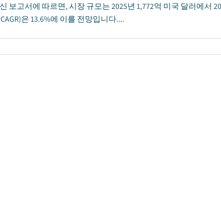
신 보고서에 따르면, 시장 규모는 2025년 1,772억 미국 달러에서 2
AGR)은 13.6%에 이를 전망입니다....
수소 생산용 화학물질 시장
행일
:
November 2025
|
페이지 수
:
210
|
CAGR:
31.7
%
|
예
린 수소 생산용 화학물질 시장 규모는 2024년 7억2,000만 미국 달러로 평
신 보고서에 따르면, 시장 규모는 2025년 12억 미국 달러에서 203
년까지 연평균성장률(CAGR)은 31.7%에 이를 것으로 예상됩니다....
암모니아 시장
행일
:
August 2024
|
페이지 수
:
190
|
CAGR:
65.6
%
|
예측