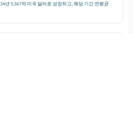
034년 5,567억 미국 달러로 성장하고, 해당 기간 연평균
무료 PDF 다운로드
측 기간
:
2025 – 2034
가되었습니다. Global Market Insights Inc.가 발
4년 148억 미국 달러로 성장할 전망이며, 2025년부터
무료 PDF 다운로드
 기간
:
2025 – 2034