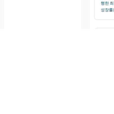
행한 최
성장률(C
그린 
발
글로벌 그
표한 최
2034
녹색 
발