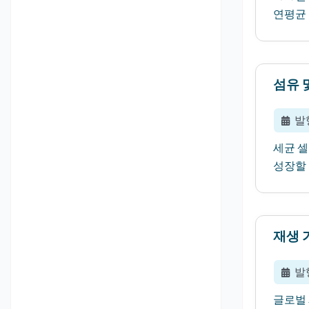
연평균 
섬유 
발
세균 셀
성장할 
재생 
발
글로벌 재