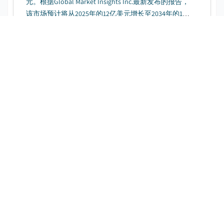
元。根据Global Market Insights Inc.最新发布的报告，
该市场预计将从2025年的12亿美元增长至2034年的148
亿美元，2025年至2034年复合年增长率将达到
31.7%。...
绿色氨市场
下载免费 PDF
发布日期
:
August 2024
页数
:
190
CAGR:
65.6
%
预测期
:
2025 – 2034
2024年，全球绿氨市场规模为5.2亿美元。据全球市场
洞察公司最新发布的报告显示，该市场预计将从2025
年的8.9亿美元增长至2034年的835亿美元，年复合增
长率（CAGR）达65.6%。...
生物基平台化学品市场
下载免费 PDF