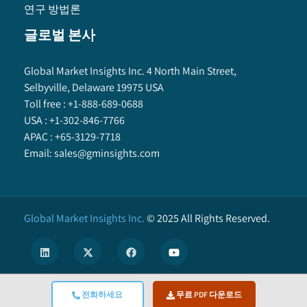
연구 방법론
글로벌 본사
Global Market Insights Inc. 4 North Main Street,
Selbyville, Delaware 19975 USA
Toll free :
+1-888-689-0688
USA :
+1-302-846-7766
APAC :
+65-3129-7718
Email:
sales@gminsights.com
Global Market Insights Inc.
©
2025
All Rights Reserved.
전화하세요
무료 PDF 다운로드
X
We use cookies to enhance user experience. (
Privacy Policy
)