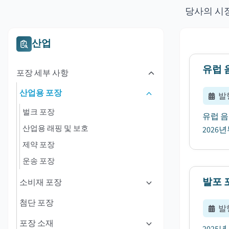
당사의 시
산업
유럽 
포장 세부 사항
산업용 포장
발
벌크 포장
유럽 음
산업용 래핑 및 보호
2026
제약 포장
운송 포장
발포 
소비재 포장
첨단 포장
발
포장 소재
2025