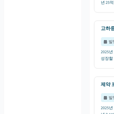
년 25
고하중
발
2025
성장할 
제약 
발
2025년