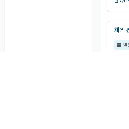
년 7,
체외 
발
체외 진
보일 것
팔레트
발
2025
로 전망