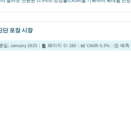
446억 달러로 연평균 15.9%의 성장률(CAGR)을 기록하며 확대될 전망입
진단 포장 시장
행일
:
January 2025
|
페이지 수
:
285
|
CAGR:
5.5
%
|
예측
단용 포장 시장 규모는 2025년 기준으로 89억 달러에 달했으며, 202
으로 전망됩니다. 이는 전 세계적으로 감염성 질환 진단의 수요가 
 시장
행일
:
January 2025
|
페이지 수
:
320
|
CAGR:
5.8
%
|
예측
년 기준 팔레트 시장은 883억 달러 규모로 평가되었으며, 2026년부터 
됩니다. 이는 FMCG 및 식품 유통량 증가에 힘입은 바 큽니다....