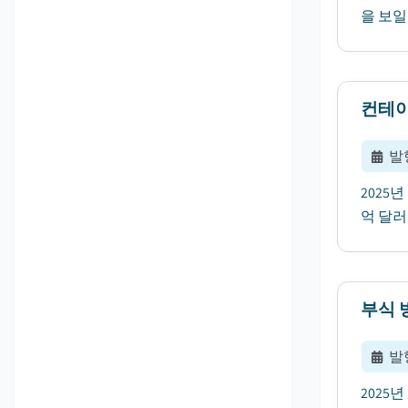
을 보일
컨테이
발
2025
억 달러,
부식 
발
2025