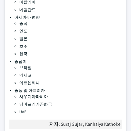
이탈리아
네덜란드
아시아 태평양
중국
인도
일본
호주
한국
중남미
브라질
멕시코
아르헨티나
중동 및 아프리카
사우디아라비아
남아프리카공화국
UAE
저자:
Suraj Gujar , Kanhaiya Kathoke