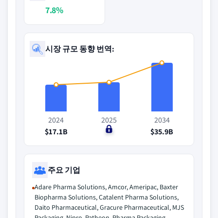
7.8%
시장 규모 동향 번역:
2024
2025
2034
$17.1B
$0
$35.9B
주요 기업
Adare Pharma Solutions, Amcor, Ameripac, Baxter
Biopharma Solutions, Catalent Pharma Solutions,
Daito Pharmaceutical, Gracure Pharmaceutical, MJS
Packaging, Nipro, Patheon, Pharma Packaging