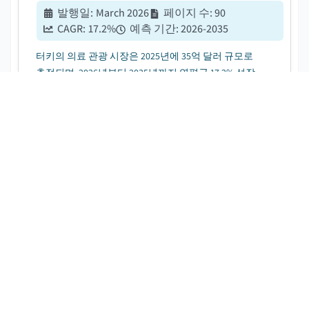
발행일
:
March 2026
페이지 수
:
90
CAGR:
17.2
%
예측 기간
:
2026-2035
터키의 의료 관광 시장은 2025년에 35억 달러 규모로
추정되며, 2026년부터 2035년까지 연평균 17.2% 성장
할 것으로 전망됩니다. 이는 미용 및 치과 시술에 대한
인지도와 수요가 증가하면서 주도되고 있습니다....
의료용 드론 배송 서비스 시장
무료 PDF 다운로드
발행일
:
February 2023
페이지 수
:
117
CAGR:
29.1
%
예측 기간
:
2026-2035
의료용 드론 배송 서비스 시장은 2025년에 USD 1.665억
으로 추정되었으며, 2026년부터 2035년까지 연평균
29.1%의 CAGR로 성장할 것으로 예상되며, 이는 의료 산
업에서 의료용 드론의 적용이 증가하면서 주도되고 있