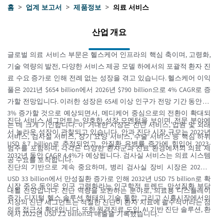
홈
>
업계 보고서
>
제품정보
>
의료 서비스
산업 개요
글로벌 의료 서비스 부문은 헬스케어 인프라의 핵심 축이며, 고령화,
기술 역량의 발전, 다양한 서비스 제공 모델 하에서의 포괄적 환자 진
료 수요 증가로 인해 전례 없는 성장을 겪고 있습니다. 헬스케어 이익
풀은 2021년 $654 billion에서 2026년 $790 billion으로 4% CAGR로 증
가할 전망입니다. 이러한 성장은 65세 이상 인구가 전망 기간 동안 연
3% 증가할 것으로 예상되면서, 메디케어 중심으로의 전환이 확대되
진단 서비스 세그먼트는 양호한 성장 모멘텀을 보이며, 전문 분야에
는 데 크게 기인합니다. 이 거대한 시장은 진단 서비스, 입원 및 외래
서 놀라운 성장이 관찰되고 있습니다. 안과 진단 시장 규모는 2022년
서비스, 검사실 서비스, 장기 요양 서비스, 수술 서비스 등 핵심 하위
USD 8.7 billion로 추정되었고, 안질환 유병률 증가에 힘입어 2023-
범주를 포함하며, 각각은 다양한 환자군과 진료 환경에서의 의료 제
2032년 동안 CAGR 4.4%가 예상됩니다. 검사실 서비스는 의료 시스템
공 수요를 포착합니다.
진단의 기반으로 계속 중요하며, 병리 검사실 장비 시장은 2022년
USD 33 billion에서 만성질환 증가로 인해 2032년 USD 75 billion로 확
시장 주요 동인은 인구 고령화라는 인구학적 트렌드, 만성질환 부담
대될 전망입니다. 진단 역량을 보완하는 분야로, 의료용 디스플레이
증가, 디지털 헬스 솔루션 형태의 기술 통합, 그리고 신흥시장에서의
시장의 진단 세그먼트는 적절한 진단이 환자 치료에 필수적이라는 점
의료 접근성 확대입니다. 또한 원격진료 도입, AI 기반 진단 솔루션, 환
에서 2022년 USD 2.2 billion의 매출을 기록했습니다.