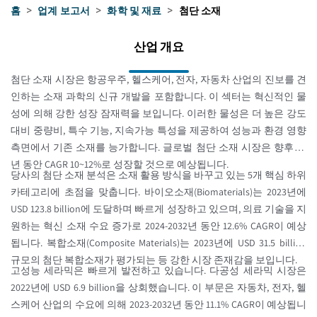
홈
>
업계 보고서
>
화학 및 재료
>
첨단 소재
산업 개요
첨단 소재 시장은 항공우주, 헬스케어, 전자, 자동차 산업의 진보를 견
인하는 소재 과학의 신규 개발을 포함합니다. 이 섹터는 혁신적인 물
성에 의해 강한 성장 잠재력을 보입니다. 이러한 물성은 더 높은 강도
대비 중량비, 특수 기능, 지속가능 특성을 제공하여 성능과 환경 영향
측면에서 기존 소재를 능가합니다. 글로벌 첨단 소재 시장은 향후 몇
년 동안 CAGR 10~12%로 성장할 것으로 예상됩니다.
당사의 첨단 소재 분석은 소재 활용 방식을 바꾸고 있는 5개 핵심 하위
카테고리에 초점을 맞춥니다. 바이오소재(Biomaterials)는 2023년에
USD 123.8 billion에 도달하며 빠르게 성장하고 있으며, 의료 기술을 지
원하는 혁신 소재 수요 증가로 2024-2032년 동안 12.6% CAGR이 예상
됩니다. 복합소재(Composite Materials)는 2023년에 USD 31.5 billion
규모의 첨단 복합소재가 평가되는 등 강한 시장 존재감을 보입니다.
고성능 세라믹은 빠르게 발전하고 있습니다. 다공성 세라믹 시장은
2022년에 USD 6.9 billion을 상회했습니다. 이 부문은 자동차, 전자, 헬
스케어 산업의 수요에 의해 2023-2032년 동안 11.1% CAGR이 예상됩니