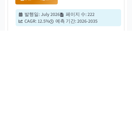
발행일
:
July 2026
페이지 수
:
222
CAGR:
12.5
%
예측 기간
:
2026-2035
NFC 및 QR 기능을 탑재한 소비자용 스마트 레이블 시
장은 2025년 기준으로 89억 달러로 추정되며, 2026년부
터 2035년까지 연평균 12.5%의 성장률을 보일 것으로
전망됩니다....
폴리카보네이트 복합재 시장
무료 PDF 다운로드
발행일
:
February 2019
페이지 수
:
320
CAGR:
6.2
%
예측 기간
:
2026-2035
폴리카보네이트 복합재 시장은 2025년 기준으로 2.91
조 달러로 추정되며, 2026년부터 2034년까지 연평균 성
장률(CAGR) 6.2%로 성장할 것으로 전망됩니다. 이는 자