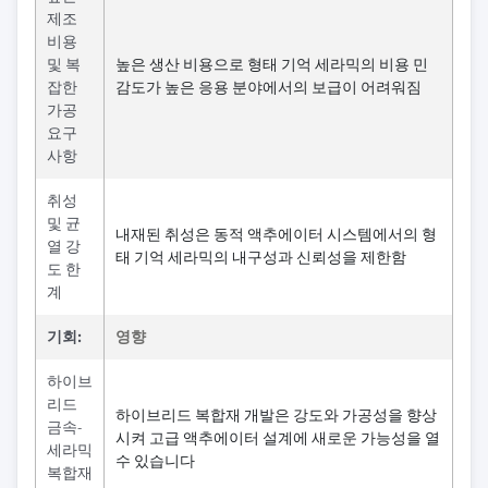
제조
비용
및 복
높은 생산 비용으로 형태 기억 세라믹의 비용 민
잡한
감도가 높은 응용 분야에서의 보급이 어려워짐
가공
요구
사항
취성
및 균
내재된 취성은 동적 액추에이터 시스템에서의 형
열 강
태 기억 세라믹의 내구성과 신뢰성을 제한함
도 한
계
기회:
영향
하이브
리드
하이브리드 복합재 개발은 강도와 가공성을 향상
금속-
시켜 고급 액추에이터 설계에 새로운 가능성을 열
세라믹
수 있습니다
복합재