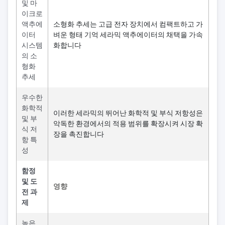
및 마
이크로
액추에
소형화 추세는 고급 전자 장치에서 컴팩트하고 가
이터
벼운 형태 기억 세라믹 액추에이터의 채택을 가속
시스템
화합니다
의 소
형화
추세
우수한
화학적
이러한 세라믹의 뛰어난 화학적 및 부식 저항성은
및 부
악독한 환경에서의 적용 범위를 확장시켜 시장 확
식 저
장을 촉진합니다
항 특
성
함정
및 도
영향
전 과
제
높은