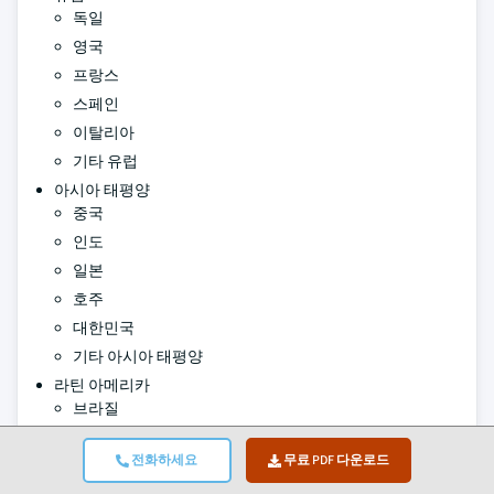
독일
영국
프랑스
스페인
이탈리아
기타 유럽
아시아 태평양
중국
인도
일본
호주
대한민국
기타 아시아 태평양
라틴 아메리카
브라질
멕시코
전화하세요
무료 PDF 다운로드
아르헨티나