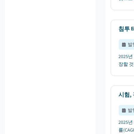
침투 
발
2025
장할 것
시험, 
발
2025
률(CA