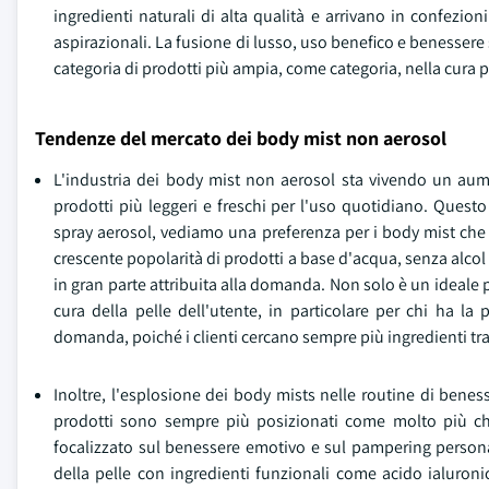
ingredienti naturali di alta qualità e arrivano in confezion
aspirazionali. La fusione di lusso, uso benefico e benessere
categoria di prodotti più ampia, come categoria, nella cura 
Tendenze del mercato dei body mist non aerosol
L'industria dei body mist non aerosol sta vivendo un aum
prodotti più leggeri e freschi per l'uso quotidiano. Quest
spray aerosol, vediamo una preferenza per i body mist che 
crescente popolarità di prodotti a base d'acqua, senza alcol e
in gran parte attribuita alla domanda. Non solo è un ideale
cura della pelle dell'utente, in particolare per chi ha la 
domanda, poiché i clienti cercano sempre più ingredienti trasp
Inoltre, l'esplosione dei body mists nelle routine di bene
prodotti sono sempre più posizionati come molto più che
focalizzato sul benessere emotivo e sul pampering persona
della pelle con ingredienti funzionali come acido ialuroni