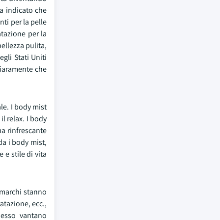
ha indicato che
ti per la pelle
tazione per la
ellezza pulita,
gli Stati Uniti
hiaramente che
le. I body mist
l relax. I body
a rinfrescante
a i body mist,
e stile di vita
I marchi stanno
tazione, ecc.,
pesso vantano