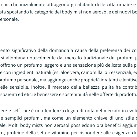
i chic che inizialmente attraggono gli abitanti delle città urbane 
 sta spostando la categoria dei body mist non aerosol e dei nuovi b
personale.
ento significativo della domanda a causa della preferenza dei c
o si allontana notevolmente dal mercato tradizionale dei profumi p
offrono un profumo leggero e una sensazione più delicata sulla pel
 con ingredienti naturali (es. aloe vera, camomilla, oli essenziali, e
 profumo personale, ma aggiunge anche proprietà idratanti e leniti
pelle sensibile. Inoltre, il mercato della bellezza pulita ha contr
arenti ed etici e benessere e sostenibilità nelle offerte di prodotti
ssere e self-care è una tendenza degna di nota nel mercato in evol
 semplici profumi, ma come un elemento chiave di uno stile di
le. Molti body mists non aerosol possiedono ora benefici aggiunti
co, proteine della seta e vitamine per rispondere alle esigenze d