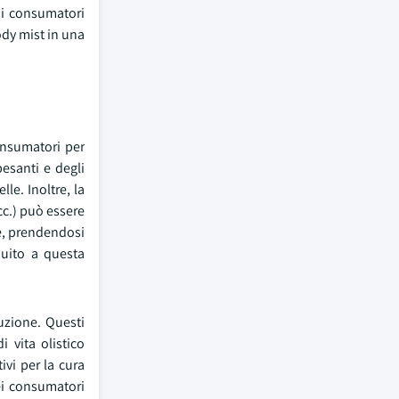
e i consumatori
ody mist in una
onsumatori per
esanti e degli
le. Inoltre, la
cc.) può essere
ve, prendendosi
ibuito a questa
.
uzione. Questi
 vita olistico
vi per la cura
ei consumatori