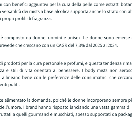
con benefici aggiuntivi per la cura della pelle come estratti botan
a versatilità dei mists a base alcolica supporta anche lo strato con al
propri profili di fragranza.
sol è composto da donne, uomini e unisex. Le donne sono emerse
 prevede che crescano con un CAGR del 7,3% dal 2025 al 2034.
i prodotti per la cura personale e profumi, e questa tendenza rima
a e stili di vita orientati al benessere. I body mists non aeroso
si allineano bene con le preferenze delle consumatrici che cercan
nti puliti.
rmente alimentato la domanda, poiché le donne incorporano sempre p
to dell'umore. I brand hanno risposto lanciando una vasta gamma di
 fruttati a quelli gourmand e muschiati, spesso supportati da packa