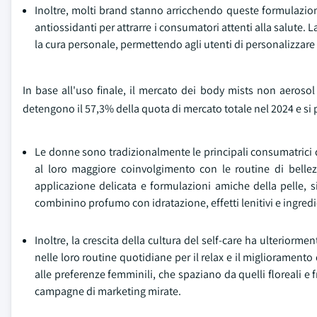
Inoltre, molti brand stanno arricchendo queste formulazioni 
antiossidanti per attrarre i consumatori attenti alla salute. L
la cura personale, permettendo agli utenti di personalizzare i 
In base all'uso finale, il mercato dei body mists non aero
detengono il 57,3% della quota di mercato totale nel 2024 e si
Le donne sono tradizionalmente le principali consumatrici d
al loro maggiore coinvolgimento con le routine di bellezz
applicazione delicata e formulazioni amiche della pelle, 
combinino profumo con idratazione, effetti lenitivi e ingredie
Inoltre, la crescita della cultura del self-care ha ulterio
nelle loro routine quotidiane per il relax e il miglioramen
alle preferenze femminili, che spaziano da quelli floreali e
campagne di marketing mirate.