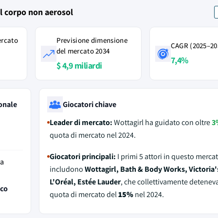
il corpo non aerosol
ercato
Previsione dimensione
CAGR (2025–20
del mercato 2034
7,4%
$ 4,9 miliardi
onale
Giocatori chiave
Leader di mercato:
Wottagirl ha guidato con oltre
3
quota di mercato nel 2024.
Giocatori principali:
I primi 5 attori in questo merca
da
includono
Wottagirl, Bath & Body Works, Victoria'
L'Oréal, Estée Lauder
, che collettivamente detene
ico
quota di mercato del
15%
nel 2024.