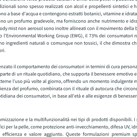
zionali sono spesso realizzati con alcol e propellenti sintetici e 
ono a base d'acqua e contengono estratti botanici, vitamine e idratan
frono un profumo gradevole, ma forniscono anche nutrimento e idra
 body mist non aerosol sono inoltre allineati con il movimento della b
ndo l'Environmental Working Group (EWG), il 73% dei consumatori ne
no ingredienti naturali o comunque non tossici, il che dimostra c
ri.
uenzato il comportamento dei consumatori in termini di cura persona
te di un rituale quotidiano, che supporta il benessere emotivo e i
terne l'uso più volte al giorno, offrendo un momento indulgente m
enza del profumo, combinata con il rituale di autocura che circond
idiana dei consumatori, in base all'età e alle esigenze di benessere 
mizzazione e la multifunzionalità nei tipi di prodotti disponibili. 
per la pelle, come protezione anti-invecchiamento, difesa UV, idra
 efficienza e valore aggiunto. Queste formulazioni premium s