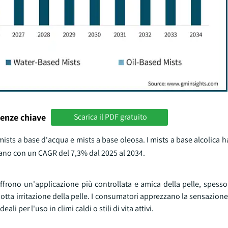
enze chiave
Scarica il PDF gratuito
, mists a base d'acqua e mists a base oleosa. I mists a base alcolica
escano con un CAGR del 7,3% dal 2025 al 2034.
 offrono un'applicazione più controllata e amica della pelle, spess
dotta irritazione della pelle. I consumatori apprezzano la sensazione
li per l'uso in climi caldi o stili di vita attivi.