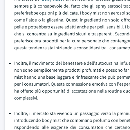
sempre più consapevole del fatto che gli spray aerosol tradi
preferirebbe opzioni più delicate. I body mist non aerosol s
come l'aloe o la glicerina. Questi ingredienti non solo of
pelle e potrebbero essere adatti anche per pelli sensibili. I
che si concentra su ingredienti sicuri e trasparenti. Seco
preferisce ora prodotti per la cura personale che contengo
questa tendenza sta iniziando a consolidarsi tra i consumato
Inoltre, il movimento del benessere e dell'autocura ha infl
non sono semplicemente prodotti profumati e possono far par
mist hanno una base leggera e rinfrescante che può permet
per i consumatori. Questa connessione emotiva con l'esperi
ha offerto più opportunità di accettazione nella routine quot
complessivi.
Inoltre, il mercato sta vivendo un passaggio verso la premiu
introducendo body mist che combinano profumo con benefici 
rispondendo alle esigenze dei consumatori che cercano