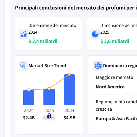
Principali conclusioni del mercato dei profumi per 
Dimensione del mercato
Dimensione del m
2024
2025
$ 2,4 miliardi
$ 2,6 miliardi
Market Size Trend
Dominanza regi
Maggiore mercato
Nord America
Regione in più rapi
crescita
2024
2025
2034
$2.4B
$2.6B
$4.9B
Europa & Asia Pacif