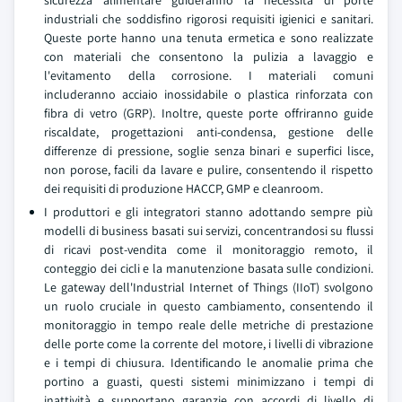
sicurezza alimentare guideranno la necessità di porte
industriali che soddisfino rigorosi requisiti igienici e sanitari.
Queste porte hanno una tenuta ermetica e sono realizzate
con materiali che consentono la pulizia a lavaggio e
l'evitamento della corrosione. I materiali comuni
includeranno acciaio inossidabile o plastica rinforzata con
fibra di vetro (GRP). Inoltre, queste porte offriranno guide
riscaldate, progettazioni anti-condensa, gestione delle
differenze di pressione, soglie senza binari e superfici lisce,
non porose, facili da lavare e pulire, consentendo il rispetto
dei requisiti di produzione HACCP, GMP e cleanroom.
I produttori e gli integratori stanno adottando sempre più
modelli di business basati sui servizi, concentrandosi su flussi
di ricavi post-vendita come il monitoraggio remoto, il
conteggio dei cicli e la manutenzione basata sulle condizioni.
Le gateway dell'Industrial Internet of Things (IIoT) svolgono
un ruolo cruciale in questo cambiamento, consentendo il
monitoraggio in tempo reale delle metriche di prestazione
delle porte come la corrente del motore, i livelli di vibrazione
e i tempi di chiusura. Identificando le anomalie prima che
portino a guasti, questi sistemi minimizzano i tempi di
inattività e supportano garanzie con accordi di livello di