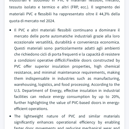
industriali è suddiviso in PVC e materiali flessibili, metallo,
tessuto isolato e termico e altri (FRP, ecc.). Il segmento dei
materiali PVC e flessibili ha rappresentato oltre il 44,3% della
quota di mercato nel 2024.
Il PVC e altri materiali flessibili continuano a dominare il
mercato delle porte automatiche industriali grazie alla loro
eccezionale versatilità, durabilità e convenienza economica.
Questi materiali sono particolarmente adatti agli ambienti
che richiedono cicli di porta frequenti e la capacità di resistere
a condizioni operative difficili.Flexible doors constructed by
PVC offer superior insulation properties, high chemical
resistance, and minimal maintenance requirements, making
them indispensable in industries such as manufacturing,
warehousing, logistics, and food processing. According to the
U.S. Department of Energy, effective insulation in industrial
facilities can reduce energy consumption by up to 20%,
further highlighting the value of PVC-based doors in energy-
efficient operations.
The lightweight nature of PVC and similar materials
significantly enhances operational efficiency by enabling
faster door movements and reducing mechanical wear and