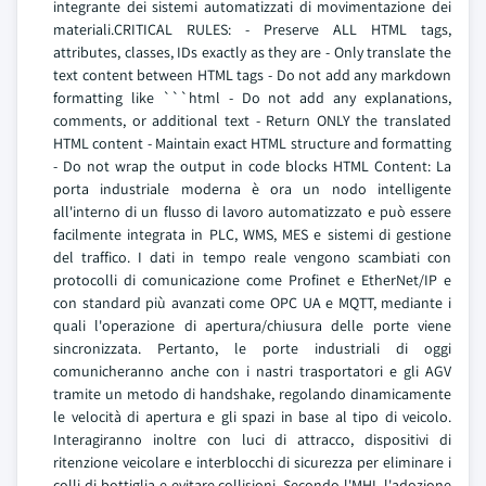
integrante dei sistemi automatizzati di movimentazione dei
materiali.CRITICAL RULES: - Preserve ALL HTML tags,
attributes, classes, IDs exactly as they are - Only translate the
text content between HTML tags - Do not add any markdown
formatting like ```html - Do not add any explanations,
comments, or additional text - Return ONLY the translated
HTML content - Maintain exact HTML structure and formatting
- Do not wrap the output in code blocks HTML Content: La
porta industriale moderna è ora un nodo intelligente
all'interno di un flusso di lavoro automatizzato e può essere
facilmente integrata in PLC, WMS, MES e sistemi di gestione
del traffico. I dati in tempo reale vengono scambiati con
protocolli di comunicazione come Profinet e EtherNet/IP e
con standard più avanzati come OPC UA e MQTT, mediante i
quali l'operazione di apertura/chiusura delle porte viene
sincronizzata. Pertanto, le porte industriali di oggi
comunicheranno anche con i nastri trasportatori e gli AGV
tramite un metodo di handshake, regolando dinamicamente
le velocità di apertura e gli spazi in base al tipo di veicolo.
Interagiranno inoltre con luci di attracco, dispositivi di
ritenzione veicolare e interblocchi di sicurezza per eliminare i
colli di bottiglia e evitare collisioni. Secondo l'MHI, l'adozione