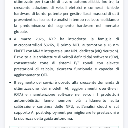
ottimizzate per i carichi di lavoro automobilistici. Inoltre, la
crescente adozione di veicoli elettrici e connessi richiede
hardware di bordo potente per gestire flussi massicci di dati
provenienti dai sensori e analisi in tempo reale, consolidando
la predominanza del segmento hardware nel mercato
globale.
A marzo 2025, NXP ha introdotto la famiglia di
microcontrollori S32K5, il primo MCU automotive a 16 nm
FinFET con MRAM integrata e una NPU dedicata (eIQ Neutron).
È rivolto alle architetture di veicoli definiti dal software (SDV),
consentendo zone di sistemi E/E zonali con elevate
prestazioni di calcolo, sicurezza funzionale e capacità di
aggiornamento OTA.
Il segmento dei servizi è dovuto alla crescente domanda di
ottimizzazione dei modelli AI, aggiornamenti over-the-air
(OTA) e manutenzione software nei veicoli. I produttori
automobilistici fanno sempre più affidamento sulla
calibrazione continua delle NPU, sull'analisi cloud e sul
supporto AI post-deployment per migliorare le prestazioni e
la sicurezza della guida autonoma.