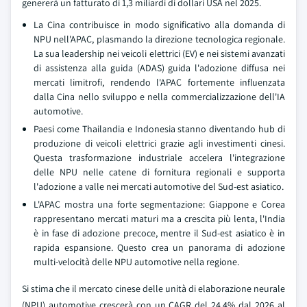
genererà un fatturato di 1,3 miliardi di dollari USA nel 2025.
La Cina contribuisce in modo significativo alla domanda di
NPU nell'APAC, plasmando la direzione tecnologica regionale.
La sua leadership nei veicoli elettrici (EV) e nei sistemi avanzati
di assistenza alla guida (ADAS) guida l'adozione diffusa nei
mercati limitrofi, rendendo l'APAC fortemente influenzata
dalla Cina nello sviluppo e nella commercializzazione dell'IA
automotive.
Paesi come Thailandia e Indonesia stanno diventando hub di
produzione di veicoli elettrici grazie agli investimenti cinesi.
Questa trasformazione industriale accelera l'integrazione
delle NPU nelle catene di fornitura regionali e supporta
l'adozione a valle nei mercati automotive del Sud-est asiatico.
L'APAC mostra una forte segmentazione: Giappone e Corea
rappresentano mercati maturi ma a crescita più lenta, l'India
è in fase di adozione precoce, mentre il Sud-est asiatico è in
rapida espansione. Questo crea un panorama di adozione
multi-velocità delle NPU automotive nella regione.
Si stima che il mercato cinese delle unità di elaborazione neurale
(NPU) automotive crescerà con un CAGR del 24,4% dal 2026 al