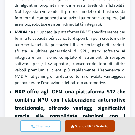
di algoritmi proprietari e da elevati livelli di affidabilità.
Mobileye sta evolvendo il proprio modello di business da
fornitore di componenti a soluzioni autonome complete (ad
esempio, robotaxi e sistemi di mobilità integrati).
NVIDIA
ha sviluppato la piattaforma DRIVE specificamente per
fornire le capacità più avanzate disponibili per i creatori di IA
automotive ad alte prestazioni. Il suo portafoglio di prodotti
sfrutta le ultime generazioni di GPU, stack software AI
integrati e un insieme completo di strumenti di sviluppo
software per gli sviluppatori, consentendo loro di offrire
veicoli premium ai clienti più rapidamente. L'esperienza di
NVIDIA nel gaming e nei data center si è rivelata vantaggiosa
per accelerare l'evoluzione del calcolo automotive.
NXP
offre agli OEM una piattaforma S32 che
combina NPU con l'elaborazione automotive
tradizionale, offrendo vantaggi significativi
grazie alle consolidate relazioni con i
produttori di veicoli, alla profonda esperienza
Chiamaci
Scarica Il PDF Gratuito
in materia di sicurezza funzionale e al vasto