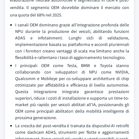
elaborazione neurale automotive è segmentato in OEM e post-
vendita. Il segmento OEM dovrebbe dominare il mercato con
una quota del 68% nel 2025.
I canali OEM dominano grazie all'integrazione profonda delle
NPU durante la produzione dei veicoli, abilitando funzioni
ADAS e infotainment. Lunghi cicli di validazione,
implementazione basata su piattaforma e accordi pluriennali
con i fornitori creano vantaggi di scala ma limitano anche la
flessibilità e rallentano i tassi di aggiornamento tecnologico.
I principali OEM come Tesla, BMW e Toyota stanno
collaborando con sviluppatori di NPU come NVIDIA,
Qualcomm e Mobileye per co-sviluppare architetture di chip
ottimizzate per affidabilità e efficienza di livello automotive.
Questa integrazione integrata garantisce prestazioni
superiori, riduce i costi di installazione e supporta un time-to-
market più rapido per veicoli abilitati all'IA, posizionando gli
OEM come principali abilitatori della mobilità intelligente di
prossima generazione.
La crescita del post-vendita è trainata da dispositivi AI retrofit
come dashcam ADAS, strumenti per flotte e aggiornamenti
infotainment. Serve veicoli più vecchi e utenti sensibili ai costi.