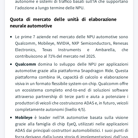
autonome e sistemi di traffico basati sull'IA che supportano
l'adozione a lungo termine delle NPU.
Quota di mercato delle unità di elaborazione
neurale automotive
Le prime 7 aziende nel mercato delle NPU automotive sono
Qualcomm, Mobileye, NVIDIA, NXP Semiconductors, Renesas
Electronics, Texas Instruments e Ambarella, che
contribuiscono al 71% del mercato nel 2025.
Qualcomm
domina lo sviluppo delle NPU per applicazioni
automotive grazie alla piattaforma Snapdragon Ride. Questa
piattaforma combina IA, capacità di calcolo e elaborazione
visiva in un formato flessibile system-on-chip. Qualcomm offre
un ecosistema completo end-to-end di soluzioni software
attraverso partnership di terze parti e aiuta a potenziare i
produttori di veicoli che costruiscono ADAS e, in futuro, veicoli
completamente autonomi (livello 4/5).
Mobileye
è leader nell'IA automotive basata sulla visione
grazie alla famiglia di chip EyeQ, utilizzati nelle applicazioni
ADAS dai principali costruttori automobilistici. I suoi punti di
forza derivano dalla lunga storia di implementazioni, dall'uso