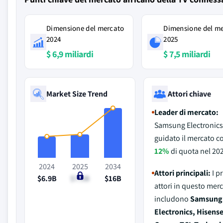
Dimensione del mercato
Dimensione del m
2024
2025
$ 6,9 miliardi
$ 7,5 miliardi
Market Size Trend
Attori chiave
Leader di mercato:
Samsung Electronics
guidato il mercato co
12%
di quota nel 20
2024
2025
2034
Attori principali:
I p
$6.9B
$7.5B
$16B
attori in questo mer
includono
Samsung
Electronics, Hisens