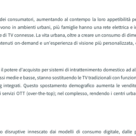
dei consumatori, aumentando al contempo la loro appetibilità pe
no in ambienti urbani, più famiglie hanno una rete elettrica e in
one di TV connesse. La vita urbana, oltre a creare un consumo di dim
enuti on-demand e un'esperienza di visione più personalizzata, 
 il potere d'acquisto per sistemi di intrattenimento domestico ad al
assi medie e basse, stanno sostituendo le TV tradizionali con funzion
ming integrati. Questo spostamento demografico aumenta le vendit
ervizi OTT (over-the-top); nel complesso, rendendo i centri urbani
 disruptive innescato dai modelli di consumo digitale, dalle 