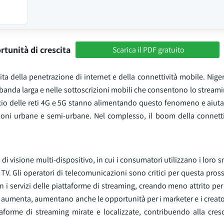
rtunità di crescita
Scarica il PDF gratuito
ita della penetrazione di internet e della connettività mobile. Nige
 banda larga e nelle sottoscrizioni mobili che consentono lo streami
lancio delle reti 4G e 5G stanno alimentando questo fenomeno e aiu
ioni urbane e semi-urbane. Nel complesso, il boom della connettivi
i di visione multi-dispositivo, in cui i consumatori utilizzano i loro
t TV. Gli operatori di telecomunicazioni sono critici per questa pro
 i servizi delle piattaforme di streaming, creando meno attrito pe
 aumenta, aumentano anche le opportunità per i marketer e i creato
taforme di streaming mirate e localizzate, contribuendo alla cres