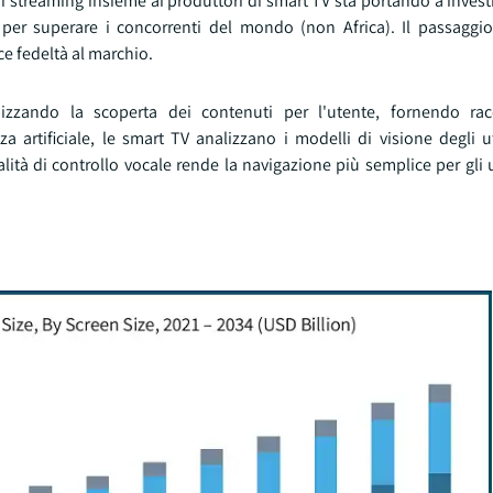
 di streaming insieme ai produttori di smart TV sta portando a inve
, per superare i concorrenti del mondo (non Africa). Il passagg
ce fedeltà al marchio.
mizzando la scoperta dei contenuti per l'utente, fornendo ra
nza artificiale, le smart TV analizzano i modelli di visione degli 
lità di controllo vocale rende la navigazione più semplice per gli