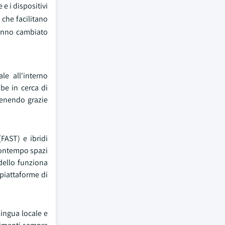
e i dispositivi
 che facilitano
hanno cambiato
le all'interno
be in cerca di
venendo grazie
FAST) e ibridi
contempo spazi
dello funziona
piattaforme di
ingua locale e