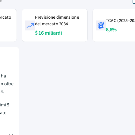
ercato
Previsione dimensione
TCAC (2025–20
del mercato 2034
8,8%
$ 16 miliardi
 ha
n oltre
24.
rimi 5
cato
e