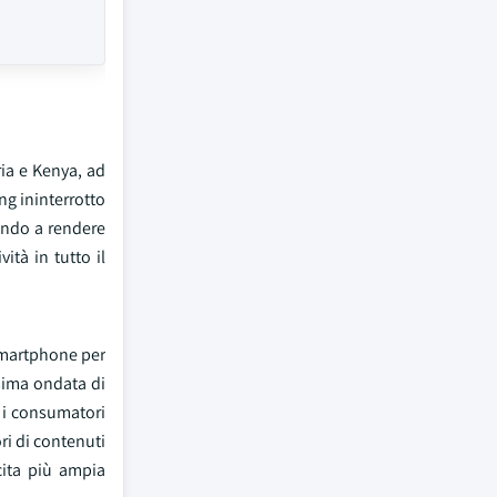
ria e Kenya, ad
ng ininterrotto
tando a rendere
tà in tutto il
 smartphone per
ssima ondata di
r i consumatori
ri di contenuti
cita più ampia