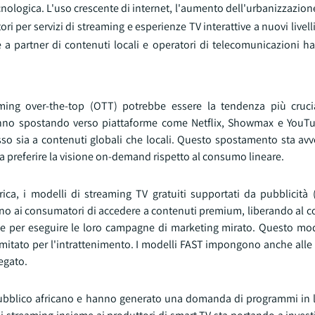
ologica. L'uso crescente di internet, l'aumento dell'urbanizzazione 
r servizi di streaming e esperienze TV interattive a nuovi livelli
me a partner di contenuti locali e operatori di telecomunicazioni 
eaming over-the-top (OTT) potrebbe essere la tendenza più crucia
anno spostando verso piattaforme come Netflix, Showmax e YouTu
so sia a contenuti globali che locali. Questo spostamento sta av
 a preferire la visione on-demand rispetto al consumo lineare.
ica, i modelli di streaming TV gratuiti supportati da pubblicità (
no ai consumatori di accedere a contenuti premium, liberando al 
esse per eseguire le loro campagne di marketing mirato. Questo mo
mitato per l'intrattenimento. I modelli FAST impongono anche alle 
egato.
 pubblico africano e hanno generato una domanda di programmi in l