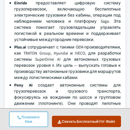
Einride
предоставляет цифровую систему
грузоперевозок, включающую беспилотные
электрические грузовики без кабины, операции под
наблюдением человека и платформу Saga. Эта
система помогает грузовладельцам управлять
логистикой в реальном времени и поддерживает
устойчивые междугородние перевозки.
Plus.ai
сотрудничает с такими OEM-производителями,
как TRATON Group, Hyundai и IVECO, для разработки
системы SuperDrive AI для автономных грузовых
перевозок уровня 4. Их цель — выпускать готовые к
производству автономные грузовики для маршрутов
между логистическими хабами.
Pony AI
создает автономные системы для
грузоперевозок и грузового транспорта,
фокусируясь на вождении по шоссе и групповом
движении (плотонинге). Они проводят пилотные
программы для тестирования и валидации своих
систем в Китае и других рынках.
Позвоните
Нам
Скачать Бесплатный PDF-Файл
TRATON
, в который входят Scania, MAN и International,
разрабатывает коммерческие грузовые платформы