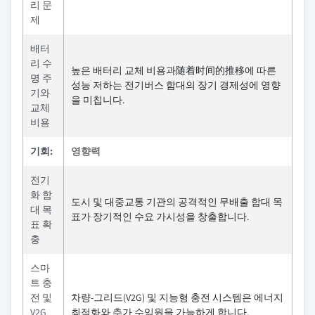
리 문
제
배터
리 수
높은 배터리 교체 비용과随着时间的推移에 따른
명 주
성능 저하는 전기버스 함대의 장기 경제성에 영향
기와
을 미칩니다.
교체
비용
기회:
영향력
전기
화 함
도시 및 대중교통 기관의 공격적인 무배출 함대 목
대 목
표가 장기적인 수요 가시성을 창출합니다.
표 확
충
스마
트 충
전 및
차량-그리드(V2G) 및 지능형 충전 시스템은 에너지
V2G
최적화와 추가 수익원을 가능하게 합니다.