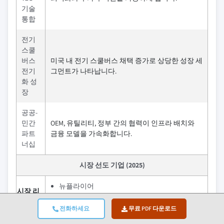
기술
통합
전기
스쿨
버스
미국 내 전기 스쿨버스 채택 증가로 상당한 성장 세
전기
그먼트가 나타납니다.
화 성
장
공공-
민간
OEM, 유틸리티, 정부 간의 협력이 인프라 배치와
파트
금융 모델을 가속화합니다.
너십
시장 선도 기업 (2025)
뉴플라이어
시장 리
20.5% 시장 점유율
더
전화하세요
무료 PDF 다운로드