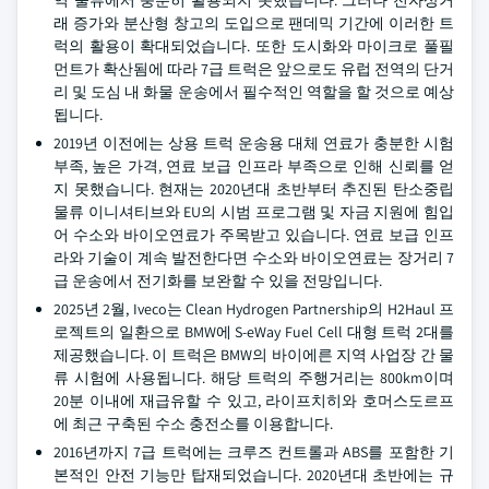
역 물류에서 충분히 활용되지 못했습니다. 그러나 전자상거
래 증가와 분산형 창고의 도입으로 팬데믹 기간에 이러한 트
럭의 활용이 확대되었습니다. 또한 도시화와 마이크로 풀필
먼트가 확산됨에 따라 7급 트럭은 앞으로도 유럽 전역의 단거
리 및 도심 내 화물 운송에서 필수적인 역할을 할 것으로 예상
됩니다.
2019년 이전에는 상용 트럭 운송용 대체 연료가 충분한 시험
부족, 높은 가격, 연료 보급 인프라 부족으로 인해 신뢰를 얻
지 못했습니다. 현재는 2020년대 초반부터 추진된 탄소중립
물류 이니셔티브와 EU의 시범 프로그램 및 자금 지원에 힘입
어 수소와 바이오연료가 주목받고 있습니다. 연료 보급 인프
라와 기술이 계속 발전한다면 수소와 바이오연료는 장거리 7
급 운송에서 전기화를 보완할 수 있을 전망입니다.
2025년 2월, Iveco는 Clean Hydrogen Partnership의 H2Haul 프
로젝트의 일환으로 BMW에 S-eWay Fuel Cell 대형 트럭 2대를
제공했습니다. 이 트럭은 BMW의 바이에른 지역 사업장 간 물
류 시험에 사용됩니다. 해당 트럭의 주행거리는 800km이며
20분 이내에 재급유할 수 있고, 라이프치히와 호머스도르프
에 최근 구축된 수소 충전소를 이용합니다.
2016년까지 7급 트럭에는 크루즈 컨트롤과 ABS를 포함한 기
본적인 안전 기능만 탑재되었습니다. 2020년대 초반에는 규