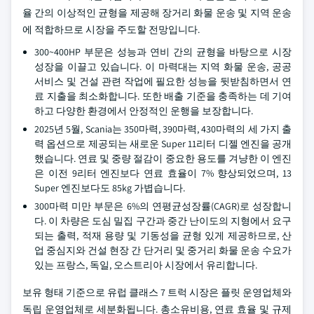
율 간의 이상적인 균형을 제공해 장거리 화물 운송 및 지역 운송
에 적합하므로 시장을 주도할 전망입니다.
300~400HP 부문은 성능과 연비 간의 균형을 바탕으로 시장
성장을 이끌고 있습니다. 이 마력대는 지역 화물 운송, 공공
서비스 및 건설 관련 작업에 필요한 성능을 뒷받침하면서 연
료 지출을 최소화합니다. 또한 배출 기준을 충족하는 데 기여
하고 다양한 환경에서 안정적인 운행을 보장합니다.
2025년 5월, Scania는 350마력, 390마력, 430마력의 세 가지 출
력 옵션으로 제공되는 새로운 Super 11리터 디젤 엔진을 공개
했습니다. 연료 및 중량 절감이 중요한 용도를 겨냥한 이 엔진
은 이전 9리터 엔진보다 연료 효율이 7% 향상되었으며, 13
Super 엔진보다도 85kg 가볍습니다.
300마력 미만 부문은 6%의 연평균성장률(CAGR)로 성장합니
다. 이 차량은 도심 밀집 구간과 중간 난이도의 지형에서 요구
되는 출력, 적재 용량 및 기동성을 균형 있게 제공하므로, 산
업 중심지와 건설 현장 간 단거리 및 중거리 화물 운송 수요가
있는 프랑스, 독일, 오스트리아 시장에서 유리합니다.
보유 형태 기준으로 유럽 클래스 7 트럭 시장은 플릿 운영업체와
독립 운영업체로 세분화됩니다. 총소유비용, 연료 효율 및 규제