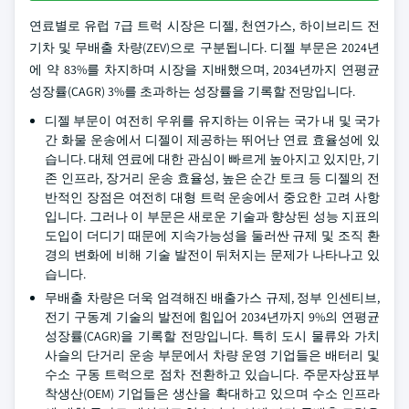
연료별로 유럽 7급 트럭 시장은 디젤, 천연가스, 하이브리드 전
기차 및 무배출 차량(ZEV)으로 구분됩니다. 디젤 부문은 2024년
에 약 83%를 차지하며 시장을 지배했으며, 2034년까지 연평균
성장률(CAGR) 3%를 초과하는 성장률을 기록할 전망입니다.
디젤 부문이 여전히 우위를 유지하는 이유는 국가 내 및 국가
간 화물 운송에서 디젤이 제공하는 뛰어난 연료 효율성에 있
습니다. 대체 연료에 대한 관심이 빠르게 높아지고 있지만, 기
존 인프라, 장거리 운송 효율성, 높은 순간 토크 등 디젤의 전
반적인 장점은 여전히 대형 트럭 운송에서 중요한 고려 사항
입니다. 그러나 이 부문은 새로운 기술과 향상된 성능 지표의
도입이 더디기 때문에 지속가능성을 둘러싼 규제 및 조직 환
경의 변화에 비해 기술 발전이 뒤처지는 문제가 나타나고 있
습니다.
무배출 차량은 더욱 엄격해진 배출가스 규제, 정부 인센티브,
전기 구동계 기술의 발전에 힘입어 2034년까지 9%의 연평균
성장률(CAGR)을 기록할 전망입니다. 특히 도시 물류와 가치
사슬의 단거리 운송 부문에서 차량 운영 기업들은 배터리 및
수소 구동 트럭으로 점차 전환하고 있습니다. 주문자상표부
착생산(OEM) 기업들은 생산을 확대하고 있으며 수소 인프라