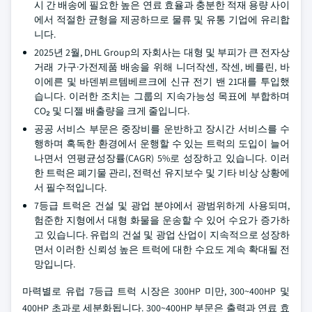
시 간 배송에 필요한 높은 연료 효율과 충분한 적재 용량 사이
에서 적절한 균형을 제공하므로 물류 및 유통 기업에 유리합
니다.
2025년 2월, DHL Group의 자회사는 대형 및 부피가 큰 전자상
거래 가구·가전제품 배송을 위해 니더작센, 작센, 베를린, 바
이에른 및 바덴뷔르템베르크에 신규 전기 밴 21대를 투입했
습니다. 이러한 조치는 그룹의 지속가능성 목표에 부합하며
CO₂ 및 디젤 배출량을 크게 줄입니다.
공공 서비스 부문은 중장비를 운반하고 장시간 서비스를 수
행하며 혹독한 환경에서 운행할 수 있는 트럭의 도입이 늘어
나면서 연평균성장률(CAGR) 5%로 성장하고 있습니다. 이러
한 트럭은 폐기물 관리, 전력선 유지보수 및 기타 비상 상황에
서 필수적입니다.
7등급 트럭은 건설 및 광업 분야에서 광범위하게 사용되며,
험준한 지형에서 대형 화물을 운송할 수 있어 수요가 증가하
고 있습니다. 유럽의 건설 및 광업 산업이 지속적으로 성장하
면서 이러한 신뢰성 높은 트럭에 대한 수요도 계속 확대될 전
망입니다.
마력별로 유럽 7등급 트럭 시장은 300HP 미만, 300~400HP 및
400HP 초과로 세분화됩니다. 300~400HP 부문은 출력과 연료 효