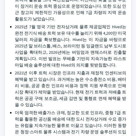
이 장거리 운송 트럭 중심으로 운영되었습니다. 또한 도심 인
근 창고의 제한적인 가용성으로 인해 7급 차량의 지역 운송
활용도가 낮았습니다.
2025년 7월 영국 기반 전자상거래 물류 제공업체인 Hived는
완전 전기식 배송 트럭 보유 대수를 늘리기 위해 4,200만 미국
달러의 자금을 확보했습니다. Hived는 이 자금을 바탕으로
2025년 말 브리스톨, 배스, 브라이턴 등 잉글랜드 남부 도시로
사업을 확대하고, 2026년에는 버밍엄과 맨체스터로 진출할
계획입니다. 이번 발표는 무배출 기반의 지속가능한 라스트
마일 배송 솔루션에 대한 Hived의 의지를 뒷받침합니다.
2021년 이후 트럭 시장은 인프라 지출과 재정적 인센티브의
혜택을 받고 있습니다. 과거에는 높은 수소충전소 비용, 배터
리 비용, 공공 충전 인프라 비용과 정책 지원 부족으로 인해
시장 확대가 제약을 받았습니다. 현재 전기 트럭과 저배출 트
럭은 공공 구매 보조금, 세금 감면 및 통행료 면제 혜택을 받
을 수 있습니다.
더욱 엄격한 배출가스 규제, 정교한 도로 인프라, 중형 7급 트
럭을 활용한 공산품 배송에 대한 도시 전자상거래 수요 증가
는 유럽을 지속가능한 물류로 이끌고 있습니다. 이러한 동향
은 청정·스마트 물류 시스템과 전기 차량 운영 솔루션의 도입