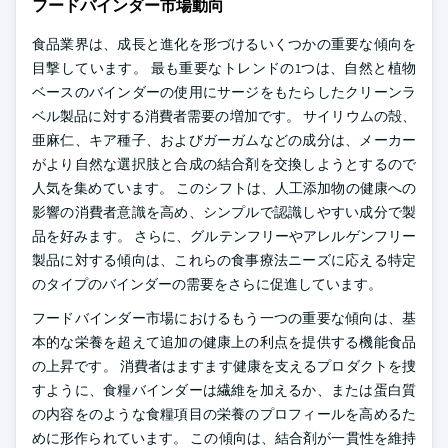
フードバインダー市場動向
食品業界は、成長と進化を形づけるいくつかの重要な傾向を
目撃しています。 最も重要なトレンドの1つは、自然と植物
ベースのバインダーの使用にサージをもたらしたクリーンラ
ベル製品に対する消費者需要の増加です。 サイリウムの殻、
亜麻仁、キア種子、およびガーガムなどの成分は、メーカー
がより自然な選択肢と合成の結合剤を交換しようとするので
人気を集めています。 このシフトは、人工添加物の健康への
影響の消費者意識を高め、シンプルで認識しやすい成分で製
品を好みます。 さらに、グルテンフリーやアレルゲンフリー
製品に対する傾向は、これらの食事療法ニーズに応える特定
のタイプのバインダーの需要をさらに促進しています。
フードバインダー市場におけるもう一つの重要な傾向は、基
本的な栄養を超えて追加の健康上の利点を提供する機能食品
の上昇です。 消費者はますます健康を支えるプロダクトを捜
すように、食糧バインダーは繊維を加えるか、または蛋白質
の内容をのような食糧項目の栄養のプロフィールを高めるた
めに形作られています。 この傾向は、結合剤が一貫性を維持