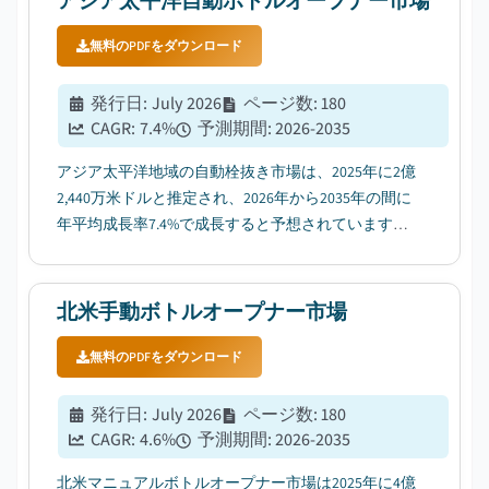
アジア太平洋自動ボトルオープナー市場
無料のPDFをダウンロード
発行日
:
July 2026
ページ数
:
180
CAGR:
7.4
%
予測期間
:
2026-2035
アジア太平洋地域の自動栓抜き市場は、2025年に2億
2,440万米ドルと推定され、2026年から2035年の間に
年平均成長率7.4%で成長すると予想されています。
これは、利便性を求めるトレンドの高まりにより自
動栓抜き製品の需要が増加しているためです。...
北米手動ボトルオープナー市場
無料のPDFをダウンロード
発行日
:
July 2026
ページ数
:
180
CAGR:
4.6
%
予測期間
:
2026-2035
北米マニュアルボトルオープナー市場は2025年に4億