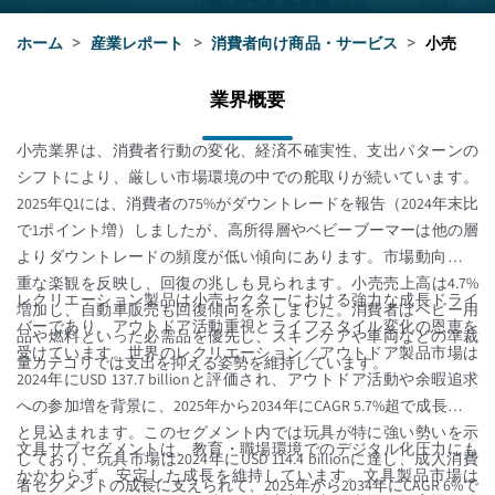
ホーム
>
産業レポート
>
消費者向け商品・サービス
>
小売
業界概要
小売業界は、消費者行動の変化、経済不確実性、支出パターンの
シフトにより、厳しい市場環境の中での舵取りが続いています。
2025年Q1には、消費者の75%がダウントレードを報告（2024年末比
で1ポイント増）しましたが、高所得層やベビーブーマーは他の層
よりダウントレードの頻度が低い傾向にあります。市場動向は慎
重な楽観を反映し、回復の兆しも見られます。小売売上高は4.7%
レクリエーション製品は小売セクターにおける強力な成長ドライ
増加し、自動車販売も回復傾向を示しました。消費者はベビー用
バーであり、アウトドア活動重視とライフスタイル変化の恩恵を
品や燃料といった必需品を優先し、スキンケアや車両などの準裁
受けています。世界のレクリエーション／アウトドア製品市場は
量カテゴリでは支出を抑える姿勢を維持しています。
2024年にUSD 137.7 billionと評価され、アウトドア活動や余暇追求
への参加増を背景に、2025年から2034年にCAGR 5.7%超で成長する
と見込まれます。このセグメント内では玩具が特に強い勢いを示
文具サブセグメントは、教育・職場環境でのデジタル化圧力にも
しており、玩具市場は2024年にUSD 114.4 billionに達し、成人消費
かかわらず、安定した成長を維持しています。文具製品市場は
者セグメントの成長に支えられて、2025年から2034年にCAGR 6%で