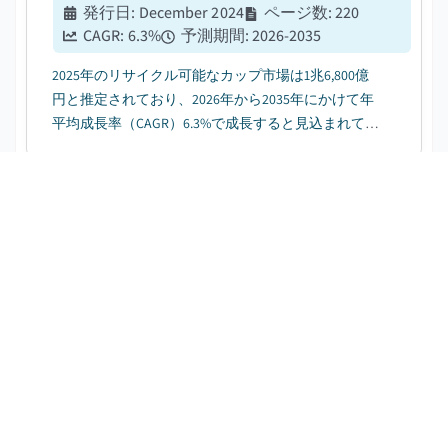
発行日
:
December 2024
ページ数
:
220
CAGR:
6.3
%
予測期間
:
2026-2035
2025年のリサイクル可能なカップ市場は1兆6,800億
円と推定されており、2026年から2035年にかけて年
平均成長率（CAGR）6.3%で成長すると見込まれてい
る。その要因として、環境意識の高まりが挙げられ
る。...
北米リサイクルカップ市場
無料のPDFをダウンロード
発行日
:
July 2026
ページ数
:
180
CAGR:
6.5
%
予測期間
:
2026-2035
北米のリサイクル可能カップ市場は、2025年に91億
米ドルと推定されており、2026年から2035年にかけ
て年平均成長率（CAGR）6.5%で成長すると見込まれ
ている。これは、持続可能な包装に対する消費者の