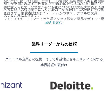
2024年にUSD 147.5 billionに達し、地方部や新興市場の教育機関需
成長が予測されます。教育玩具市場は2024年にUSD 58.9 billionで、
要に支えられて、2025年から2034年にCAGR 3.8%で拡大すると予測
玩具製品への技術統合により、2025年から2034年にCAGR 6.7%で拡
されます。消費者嗜好はプレミアムかつサステナブルな文具へシ
大すると見込まれます。
フトしており、Eコマースは市場アクセス拡大と製品デザイン・機
続きを読む
能の革新を促進し、レクリエーションと文具の両カテゴリで影響
を及ぼしています。
業界リーダーからの信頼
グローバル企業との提携、そして卓越性とセキュリティに関する
業界認証の裏付け