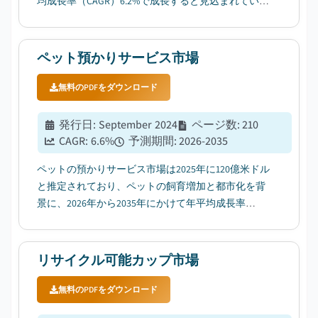
均成長率（CAGR）6.2%で成長すると見込まれていま
す。その要因として、ペットの人間化（人間扱い）
の進展が挙げられます。...
ペット預かりサービス市場
無料のPDFをダウンロード
発行日
:
September 2024
ページ数
:
210
CAGR:
6.6
%
予測期間
:
2026-2035
ペットの預かりサービス市場は2025年に120億米ドル
と推定されており、ペットの飼育増加と都市化を背
景に、2026年から2035年にかけて年平均成長率
（CAGR）6.6%で拡大すると見込まれている。...
リサイクル可能カップ市場
無料のPDFをダウンロード