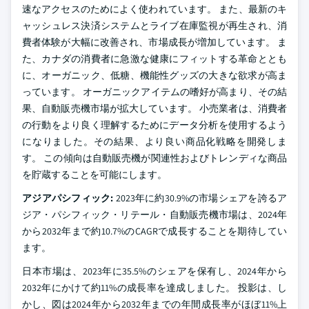
速なアクセスのためによく使われています。 また、最新のキ
ャッシュレス決済システムとライブ在庫監視が再生され、消
費者体験が大幅に改善され、市場成長が増加しています。 ま
た、カナダの消費者に急激な健康にフィットする革命ととも
に、オーガニック、低糖、機能性グッズの大きな欲求が高ま
っています。 オーガニックアイテムの嗜好が高まり、その結
果、自動販売機市場が拡大しています。 小売業者は、消費者
の行動をより良く理解するためにデータ分析を使用するよう
になりました。その結果、より良い商品化戦略を開発しま
す。 この傾向は自動販売機が関連性およびトレンディな商品
を貯蔵することを可能にします。
アジアパシフィック:
2023年に約30.9%の市場シェアを誇るア
ジア・パシフィック・リテール・自動販売機市場は、2024年
から2032年まで約10.7%のCAGRで成長することを期待してい
ます。
日本市場は、2023年に35.5%のシェアを保有し、2024年から
2032年にかけて約11%の成長率を達成しました。 投影は、し
かし、図は2024年から2032年までの年間成長率がほぼ11%上