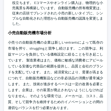
役立ちます。 Eコマースやオンライン購入は、物理的な小
売風景を再構築しています。 自動販売機の所有権変更は、
従来の店頭でブレンドされた小売の新しいタイプに、シン
プルな自動化された理想から自動販売機の認識を変更しま
した。
小売自動販売機市場分析
小売りの自動販売機の企業は新しいentrantsによって既存の
市場を搾り、strugglingと競争し続けます。 この競争は、利
益マージンを負担している価格設定に絞ることを引き起こし
ています。 製造業者はまた、価格に敏感な消費者にアピール
している安価な代替品の範囲を提供し、品質と会社のブラン
ドを支配しています。 また、経済変化により、需要が高まる
につれて、自動販売機製品などの非必須品の消費が通常減少
します。 また、技術が進歩するペースは一定の改善を必要と
します。企業は、その装置が廃止されないようにしなければ
なりません。 そのような環境では、メーカーは、コスト、品
質、そして競争力を維持するためのイノベーションとの間の
適切なバランスを打つ必要があります。