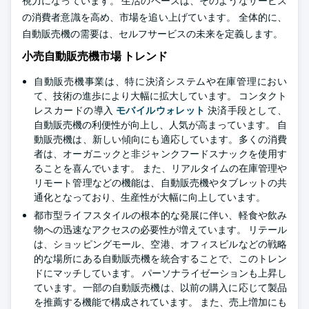
視力になっています。 生活のペースは、そのようなサービス
の消費者意識を高め、市場を追い上げています。 全体的に、
自動販売機の需要は、セルフサービスの未来を定義します。
小売自動販売機市場 トレンド
自動販売機事業は、特に決済システムや在庫管理におい
て、技術の進歩により大幅に拡大しています。 コンタクト
レスカードの導入
モバイルウォレット
決済手段として、
自動販売機の利便性が向上し、人気が高まっています。 自
動販売機は、新しい傾向にも適応しています。多くの消費
者は、オーガニックと非ジャンクフードスナックを使用す
ることを喜んでいます。 また、リアルタイムの在庫管理や
リモート管理などの機能は、自動販売機やタブレットの共
通化となっており、生産性が大幅に向上しています。
都市型ライフスタイルの根本的な発展に伴い、軽食や飲み
物への迅速なアクセスの必要性が増えています。 リテール
は、ショッピングモール、空港、オフィスビルなどの戦略
的な場所にある自動販売機を統合することで、このトレン
ドにマッチしています。 パーソナライゼーションも上昇し
ています。一部の自動販売機は、以前の購入に応じて製品
を推薦する機能で構成されています。 また、売上増加にも