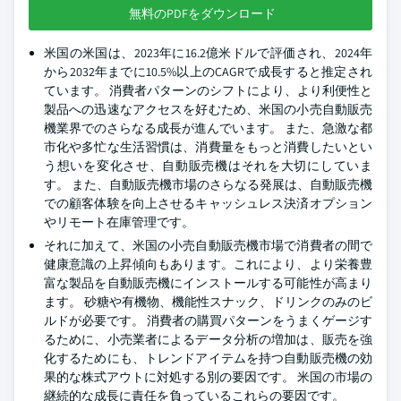
無料のPDFをダウンロード
米国の米国は、2023年に16.2億米ドルで評価され、2024年
から2032年までに10.5%以上のCAGRで成長すると推定され
ています。 消費者パターンのシフトにより、より利便性と
製品への迅速なアクセスを好むため、米国の小売自動販売
機業界でのさらなる成長が進んでいます。 また、急激な都
市化や多忙な生活習慣は、消費量をもっと消費したいとい
う想いを変化させ、自動販売機はそれを大切にしていま
す。 また、自動販売機市場のさらなる発展は、自動販売機
での顧客体験を向上させるキャッシュレス決済オプション
やリモート在庫管理です。
それに加えて、米国の小売自動販売機市場で消費者の間で
健康意識の上昇傾向もあります。これにより、より栄養豊
富な製品を自動販売機にインストールする可能性が高まり
ます。 砂糖や有機物、機能性スナック、ドリンクのみのビ
ルドが必要です。 消費者の購買パターンをうまくゲージす
るために、小売業者によるデータ分析の増加は、販売を強
化するためにも、トレンドアイテムを持つ自動販売機の効
果的な株式アウトに対処する別の要因です。 米国の市場の
継続的な成長に責任を負っているこれらの要因です。