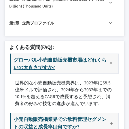
3.7 技術概要
7.2 現金
6.5 その他
5.8 チケット
Billion) (Thousand Units)
3.8 影響要因
7.3 キャッシュレス
5.9 その他
8.1 主要トレンド
3.8.1 成長ドライバー
第9章 企業プロファイル
8.2 北米
3.8.1.1 非接触決済オプションへの需要増
加
8.2.1 米国
9.1 アズコイエン・グループ
3.8.1.2 外出先でのスナック需要の高まり
8.2.2 カナダ
9.2 バルク・ベンディング・システムズ
よくある質問(FAQ):
3.8.1.3 自動販売機機能の技術的進歩
8.3 欧州
9.3 カンタロープ・システムズ
3.8.2 業界の課題と障害
8.3.1 英国
グローバル小売自動販売機市場はどれくら
9.4 コンチネンタル・ベンディング社
3.8.2.1 消費者購買における価格感度
8.3.2 ドイツ
いの大きさですか?
9.5 クレーン・マーチャンダイジング・システム
3.8.2.2 従来の小売店との競争
ズ
8.3.3 フランス
3.9 成長ポテンシャル分析
9.6 ファスト・ベンディング・マシーンズ LLC
世界的な小売自動販売機業界は、2023年に58.5
8.3.4 イタリア
億米ドルで評価され、2024年から2032年までの
3.10 ポーター分析
9.7 富士電機株式会社
8.3.5 スペイン
10.1%を超えるCAGRで成長すると予想され、消
3.11 PESTEL分析
9.8 グローリー株式会社
8.4 アジア太平洋
費者の好みや技術の進歩が進んでいます.
9.9 オラセスタ S.p.A.
8.4.1 中国
9.10 R.S. ヒューズ
8.4.2 日本
小売自動販売機業界での飲料管理セグメン
9.11 ロイヤル・ベンダーズ社
8.4.3 インド
トの収益と成長率は何ですか?