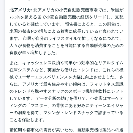
北アメリカ:
北アメリカの小売自動販売機市場では、米国が
76.5%を超える国で小売自動販売機の経済をリードし、支配
していると確信しています。 報告書によると、この割合は、
米国の都市化の増加による着実に成長していると言われてい
ます。 市民が自分のライフスタイルで忙しくなるにつれて、
人々が食物を消費することを可能にする自動販売機のための
食欲が年々増加しました。
また、キャッシュレス決済や簡単かつ効率的なリアルタイム
在庫システムなど、英国から借りたトレンドは、これらの機
械でユーザーエクスペリエンスを大幅に向上させました。 さ
らに、アメリカで最も住みやすい傾向は、フィットネス意識
のトレンドを燃やすスナックのスポーツ機能性飲料にシフト
しています。 データ分析の助けを借りて、小売店はマーケテ
ィングの「マスター」の背後にある好みにティーンエイジャ
ーの洞察を得て、マシンがトレンドスナックで詰まっている
ことを保証します。
繁忙期や都市化の需要が高いため、自動販売機は製品への迅