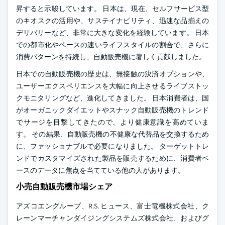
昇すると示唆しています。 日本は、現在、セルフサービス型
のキオスクの活用や、サステイナビリティ、迅速な品揃えの
デリバリーなど、非常に大きな変化を経験しています。 日本
での都市化やペースの速いライフスタイルの割合で、さらに
消費パターンを持続し、自動販売機に著しく貢献しました。
日本での自動販売機の歴史は、無接触の決済オプションや、
ユーザーエクスペリエンスを大幅に向上させるライブストッ
クモニタリングなど、進化してきました。 日本消費者は、国
がオーガニックダイエットやスナック自動販売機のトレンド
でサージを目撃してきたので、より健康意識を高めていま
す。 その結果、自動販売機の不健康な代替品を交換するため
に、ファッショナブルで必要になりました。 ターゲットトレ
ンドでカスタマイズされた製品を販売するために、消費者ベ
ースのデータに焦点を当てている他の人があります。
小売自動販売機市場シェア
アズコエングループ、R.S. ヒュース、富士電機株式会社、ク
レーンマーチャンダイジングシステムズ株式会社、およびグ