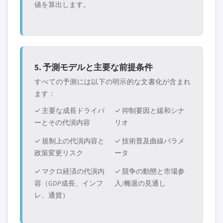
値を算出します。
5. 予測モデルと主要な前提条件
すべての予測には以下の明示的な文書化が含まれ
ます：
✓ 主要な成長ドライバ
✓ 抑制要因と緩和シナ
ーとその代演内容
リオ
✓ 規制上の代演内容と
✓ 技術普及曲線パラメ
政策変更リスク
ータ
✓ マクロ経済の代演内
✓ 競争の動態と市場参
容（GDP成長、インフ
入/椭退の見通し
レ、通貨）