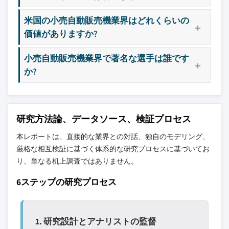
9.12 サンデンホールディングス
8.4.4 韓国
9.13 シーガ・マニュファクチャリング社
8.4.5 オーストラリア
米国の小売自動販売機業界はどれくらいの
9.14 セルマット S.r.l.
8.4.6 マレーシア
価値がありますか?
9.15 ウェストマティック・ベンディング・サー
8.4.7 インドネシア
小売自動販売機業界で著名な選手は誰です
ビス社
8.5 ラテンアメリカ
か?
8.5.1 ブラジル
8.5.2 メキシコ
主要な競合他社が見当たりませんか？
8.6 中東・アフリカ
このレポートに掲載されている企業は厳選さ
研究方法論、データソース、検証プロセス
8.6.1 アラブ首長国連邦
れたものであり、競合全体を網羅するもので
8.6.2 サウジアラビア
はありません。
本レポートは、直接的な業界との対話、独自のモデリング、
8.6.3 南アフリカ
厳格な相互検証に基づく体系的な研究プロセスに基づいてお
り、単なる机上調査ではありません。
当社の市場収益計算は、個別にプロファイル
されていないメーカー、販売業者、専門業者
6ステップの研究プロセス
を含む全地域の全プレイヤーを考慮したボト
ムアップ手法を採用しています。プロファイ
ルセクションは戦略的に重要なプレイヤーに
1. 研究設計とアナリストの監督
焦点を当てており、市場規模の範囲を定義す