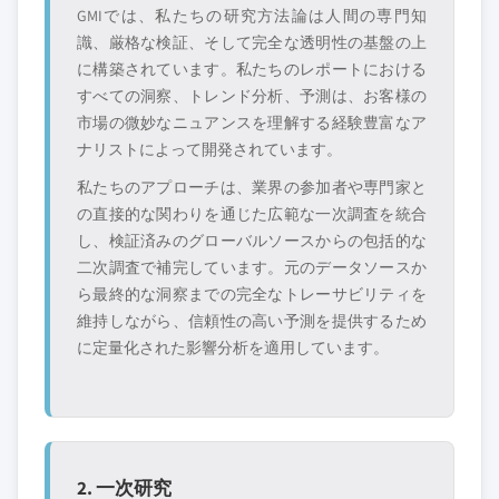
るものではありません。
GMIでは、私たちの研究方法論は人間の専門知
識、厳格な検証、そして完全な透明性の基盤の上
競合環境には以下も含まれる可能性があります
に構築されています。私たちのレポートにおける
グローバルトップ
市場アクセスを支
すべての洞察、トレンド分析、予測は、お客様の
層に属さない地
配する販売代理店
市場の微妙なニュアンスを理解する経験豊富なア
域・国内限定のリ
やチャネルパート
ーダー企業
ナー
ナリストによって開発されています。
私たちのアプローチは、業界の参加者や専門家と
新興の破壊的企
特定の用途やエン
の直接的な関わりを通じた広範な一次調査を統合
業、スタートアッ
ドユースに特化し
し、検証済みのグローバルソースからの包括的な
プ、または隣接業
たニッチプレイヤ
二次調査で補完しています。元のデータソースか
界からの参入者
ー
ら最終的な洞察までの完全なトレーサビリティを
維持しながら、信頼性の高い予測を提供するため
無料カスタマイズ - レポート価値の最大
に定量化された影響分析を適用しています。
20%
特定のデータが必要ですか？カスタマイ
ズをリクエストして、正確な要件に合わ
せた洞察を入手してください。
カスタマイズを依頼する →
2. 一次研究