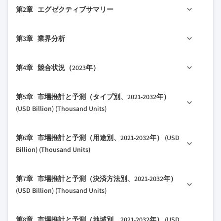
1.1 市場の対象範囲と定義
第2章 エグゼクティブサマリー
1.2 基本見積もりと計算
1.3 予測計算
2.1 業界概況（2021-2032年）
第3章 業界分析
1.4 データソース
1.4.1 一次データ
3.1 業界エコシステム分析
第4章 競合状況（2023年）
1.4.2 二次データ
3.1.1 バリューチェーンに影響を与える要因
1.4.2.1 有料ソース
3.1.2 利益率分析
4.1 はじめに
第5章 市場推計と予測（タイプ別、2021-2032年）
1.4.2.2 公共ソース
3.1.3 変動要因
4.2 企業の市場シェア分析
(USD Billion) (Thousand Units)
3.1.4 将来展望
4.3 競争ポジションマトリックス
3.1.5 メーカー
5.1 主要トレンド
4.4 戦略的展望マトリックス
第6章 市場推計と予測（用途別、2021-2032年） (USD
3.1.6 流通業者
5.2 食品
Billion) (Thousand Units)
3.2 サプライヤーの状況
5.3 飲料
3.3 利益率分析
6.1 主要トレンド
5.4 ゲーム/娯楽
第7章 市場推計と予測（決済方法別、2021-2032年）
3.4 技術概要
6.2 商業施設
5.5 タバコ
(USD Billion) (Thousand Units)
3.5 主要ニュースとイニシアチブ
6.3 オフィス
5.6 キャンディ・菓子類
3.6 規制環境
7.1 主要トレンド
6.4 公共施設
5.7 美容・パーソナルケア
第8章 市場推計と予測（地域別、2021-2032年） (USD