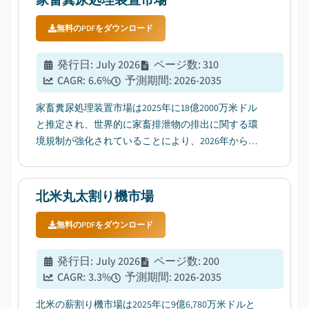
無料のPDFをダウンロード
発行日
:
July 2026
ページ数
:
310
CAGR:
6.6
%
予測期間
:
2026-2035
家畜糞尿処理装置市場は2025年に18億2000万米ドル
と推定され、世界的に家畜排泄物の排出に関する環
境規制が強化されていることにより、2026年から
2035年の間に年平均成長率6.6%で成長すると予想さ
れています。...
北米丸太割り機市場
無料のPDFをダウンロード
発行日
:
July 2026
ページ数
:
200
CAGR:
3.3
%
予測期間
:
2026-2035
北米の薪割り機市場は2025年に9億6,780万米ドルと