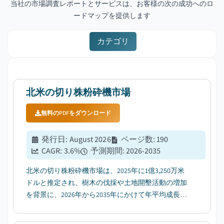
当社の市場調査レポートとサービスは、お客様の次の成功へのロ
ードマップを提供します
カテゴリ
北米の切り株粉砕機市場
無料のPDFをダウンロード
発行日
:
August 2026
ページ数
:
190
CAGR:
3.6
%
予測期間
:
2026-2035
北米の切り株粉砕機市場は、2025年に1億3,250万米
ドルと推定され、樹木の伐採や土地開墾活動の増加
を背景に、2026年から2035年にかけて年平均成長率
（CAGR）3.6％で成長すると予測されています。...