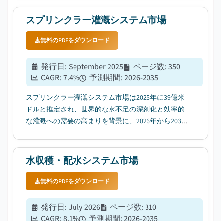
スプリンクラー灌漑システム市場
無料のPDFをダウンロード
発行日
:
September 2025
ページ数
:
350
CAGR:
7.4
%
予測期間
:
2026-2035
スプリンクラー灌漑システム市場は2025年に39億米
ドルと推定され、世界的な水不足の深刻化と効率的
な灌漑への需要の高まりを背景に、2026年から2035
年にかけて年平均成長率（CAGR）7.4%で成長すると
予測されています。...
水収穫・配水システム市場
無料のPDFをダウンロード
発行日
:
July 2026
ページ数
:
310
CAGR:
8.1
%
予測期間
:
2026-2035