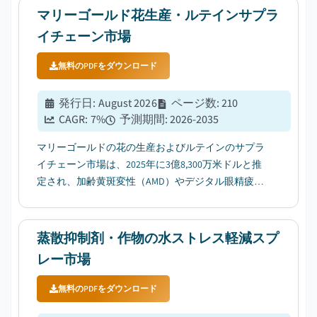
マリーゴールド花生産・ルテインサプラ
イチェーン市場
無料のPDFをダウンロード
発行日
:
August 2026
ページ数
:
210
CAGR:
7
%
予測期間
:
2026-2035
マリーゴールドの花の生産およびルテインのサプラ
イチェーン市場は、2025年に3億8,300万米ドルと推
定され、加齢黄斑変性（AMD）やデジタル眼精疲労
の増加を背景に、2026年から2035年にかけて年平均
成長率（CAGR）7％で成長すると予測されていま
す。...
蒸散抑制剤・作物の水ストレス軽減スプ
レー市場
無料のPDFをダウンロード