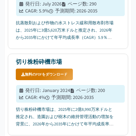
発行日
:
July 2026
ページ数
:
290
CAGR:
5.9
%
予測期間
:
2026-2035
抗蒸散剤および作物の水ストレス緩和用散布剤市場
は、2025年に3億5,620万米ドルと推定され、2026年
から2035年にかけて年平均成長率（CAGR）5.9％で
成長すると予測されています。...
切り株粉砕機市場
無料のPDFをダウンロード
発行日
:
January 2024
ページ数
:
200
CAGR:
4
%
予測期間
:
2026-2035
切り株粉砕機市場は、2025年に2億8,990万米ドルと
推定され、造園および樹木の維持管理活動の増加を
背景に、2026年から2035年にかけて年平均成長率
（CAGR）4%で成長すると予測されている。...