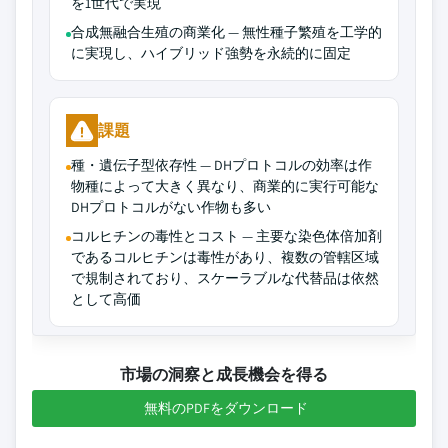
を1世代で実現
合成無融合生殖の商業化 — 無性種子繁殖を工学的
に実現し、ハイブリッド強勢を永続的に固定
課題
種・遺伝子型依存性 — DHプロトコルの効率は作
物種によって大きく異なり、商業的に実行可能な
DHプロトコルがない作物も多い
コルヒチンの毒性とコスト — 主要な染色体倍加剤
であるコルヒチンは毒性があり、複数の管轄区域
で規制されており、スケーラブルな代替品は依然
として高価
市場の洞察と成長機会を得る
無料のPDFをダウンロード