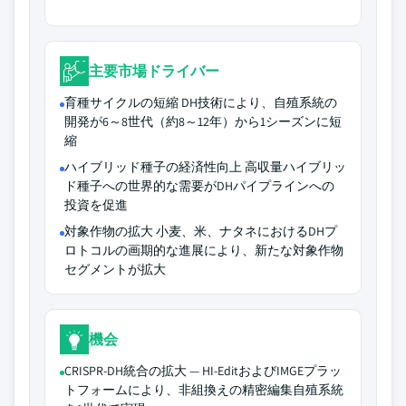
主要市場ドライバー
育種サイクルの短縮 DH技術により、自殖系統の
開発が6～8世代（約8～12年）から1シーズンに短
縮
ハイブリッド種子の経済性向上 高収量ハイブリッ
ド種子への世界的な需要がDHパイプラインへの
投資を促進
対象作物の拡大 小麦、米、ナタネにおけるDHプ
ロトコルの画期的な進展により、新たな対象作物
セグメントが拡大
機会
CRISPR-DH統合の拡大 — HI-EditおよびIMGEプラッ
トフォームにより、非組換えの精密編集自殖系統