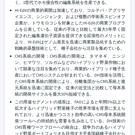
く、1世代でホモ接合性の編集系統を生産できる。
HI-Editの商業的展開は加速しており、コルテバ・アグリサ
イエンス、シンジェンタ、および複数の学術系スピンオフ
企業が、トウモロコシを対象としたHI-Editの商業プログラ
ムを公表している。従来の手法と比較して最大5年早く固
定された編集遺伝子資源を提供できる拡張性のメリットに
より、HI-Editはゲノム発見を迅速に商業製品化するための
戦略的基盤技術として、種子会社から注目を集めている。
CMS系統の開発：CMS系統の開発は、タマネギ、ニンジ
ン、ヒマワリ、ソルガムなどのハイブリッド野菜作物にお
いて顕著な注目を集めており、商業的ハイブリッド種子生
産においてCMSシステムが好まれている。DH技術を活用し
たCMS母本系統の開発により、分離集団からCMS系統と復
元系統を迅速に固定でき、従来の近交法と比較して母本系
統の開発サイクルを最大50%短縮できる。
この用途セグメントの成長は、FAOによると年間5%以上で
拡大するハイブリッド野菜種子の世界市場を背景に支えら
れており、より迅速かつコスト効率の高いCMS母本系統開
発ツールへの持続的な需要を生み出している。DH技術の
CMS育種ワークフローへの統合は、競争力のあるハイブリ
ッド野菜ポートフォリオを目指す大手多国籍種子会社から