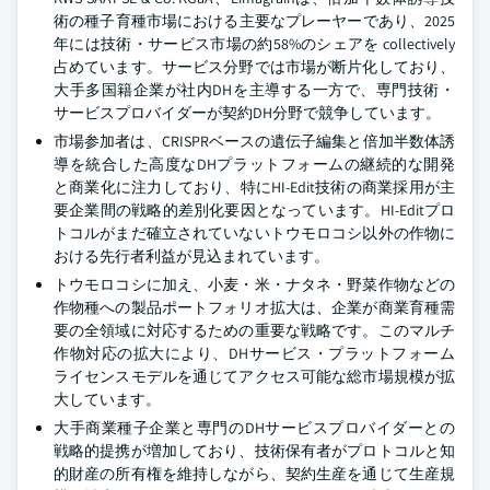
術の種子育種市場における主要なプレーヤーであり、2025
年には技術・サービス市場の約58%のシェアを collectively
占めています。サービス分野では市場が断片化しており、
大手多国籍企業が社内DHを主導する一方で、専門技術・
サービスプロバイダーが契約DH分野で競争しています。
市場参加者は、CRISPRベースの遺伝子編集と倍加半数体誘
導を統合した高度なDHプラットフォームの継続的な開発
と商業化に注力しており、特にHI-Edit技術の商業採用が主
要企業間の戦略的差別化要因となっています。HI-Editプロ
トコルがまだ確立されていないトウモロコシ以外の作物に
おける先行者利益が見込まれています。
トウモロコシに加え、小麦・米・ナタネ・野菜作物などの
作物種への製品ポートフォリオ拡大は、企業が商業育種需
要の全領域に対応するための重要な戦略です。このマルチ
作物対応の拡大により、DHサービス・プラットフォーム
ライセンスモデルを通じてアクセス可能な総市場規模が拡
大しています。
大手商業種子企業と専門のDHサービスプロバイダーとの
戦略的提携が増加しており、技術保有者がプロトコルと知
的財産の所有権を維持しながら、契約生産を通じて生産規