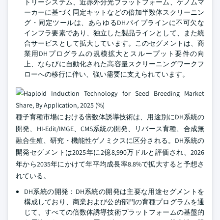
トリーシステム、近赤外分光プラットフォーム、ゲノムマ
ーカーに基づく同定キットなどの倍加半数体スクリーニン
グ・同定ツールは、あらゆるDHパイプラインに不可欠な
インフラ要素であり、独立した製品ラインとして、また統
合サービスとして拡大しています。このセグメントは、商
業用DHプログラムの規模拡大とスループット要件の向
上、ならびに自動化された高容量スクリーニングワークフ
ローへの移行に伴い、強い需要に支えられています。
種子育種市場における倍数体誘導技術は、用途別にDH系統の
開発、HI-Edit/IMGE、CMS系統の開発、リバース育種、合成無
融合生殖、研究・機能性ゲノミクスに区分される。DH系統の
開発セグメントは2025年に2億8,990万ドルと評価され、2026
年から2035年にかけて年平均成長率8.8%で拡大すると予想さ
れている。
DH系統の開発：DH系統の開発は主要な用途セグメントを
構成しており、商業および公的部門の育種プログラムを通
じて、すべての倍数体誘導技術プラットフォームの基盤的