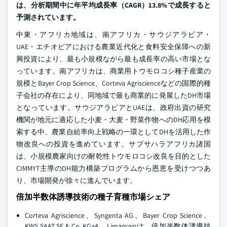
は、分析期間中に年平均成長率（CAGR）13.8%で成長すると
予測されています。
中東・アフリカ地域は、南アフリカ・サウジアラビア・
UAE・エチオピアにおける農業近代化と食料安全保障への新
興投資により、最も小規模ながら最も成長率の高い市場とな
っています。南アフリカは、商業用トウモロコシ種子産業の
規模とBayer Crop Science、Corteva Agriscienceなどの国際的種
子会社の存在により、同地域で最も商業的に発展したDH市場
となっています。サウジアラビアとUAEは、政府出資の研究
機関が地元に適応した小麦・大麦・野菜作物へのDH応用を模
索する中、農業自給率向上戦略の一環としてDHを活用した作
物改良への投資を進めています。サブサハラアフリカ諸国
は、小規模農家向けの耐乾性トウモロコシ改良を目的とした
CIMMYT主導のDH能力構築プログラムから恩恵を受けつつあ
り、市場開発が徐々に進んでいます。
倍加半数体誘導技術の種子育種市場シェア
Corteva Agriscience、Syngenta AG、Bayer Crop Science、
KWS SAAT SE & Co. KGaA、Limagrainは、倍加半数体誘導技