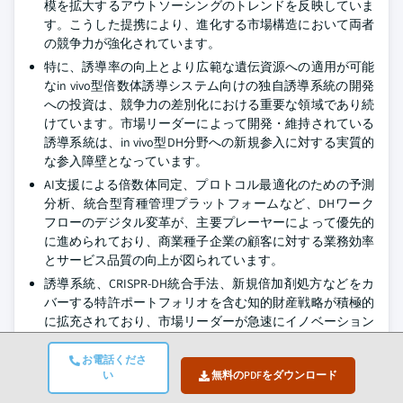
模を拡大するアウトソーシングのトレンドを反映していま
す。こうした提携により、進化する市場構造において両者
の競争力が強化されています。
特に、誘導率の向上とより広範な遺伝資源への適用が可能
なin vivo型倍数体誘導システム向けの独自誘導系統の開発
への投資は、競争力の差別化における重要な領域であり続
けています。市場リーダーによって開発・維持されている
誘導系統は、in vivo型DH分野への新規参入に対する実質的
な参入障壁となっています。
AI支援による倍数体同定、プロトコル最適化のための予測
分析、統合型育種管理プラットフォームなど、DHワーク
フローのデジタル変革が、主要プレーヤーによって優先的
に進められており、商業種子企業の顧客に対する業務効率
とサービス品質の向上が図られています。
誘導系統、CRISPR-DH統合手法、新規倍加剤処方などをカ
バーする特許ポートフォリオを含む知的財産戦略が積極的
に拡充されており、市場リーダーが急速にイノベーション
が進む技術環境において競争優位を守ろうとしています。
お電話くださ
特にアジア太平洋地域とラテンアメリカにおける高成長市
い
無料のPDFをダウンロード
場での地理的プレゼンスの拡大が、地域サービスセンター