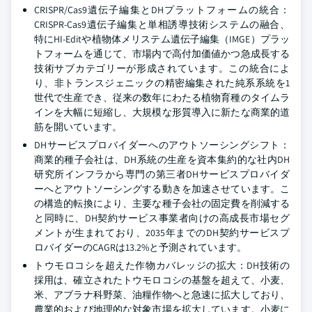
CRISPR/Cas9遺伝子編集とDHプラットフォームの統合：
CRISPR-Cas9遺伝子編集と単相誘導技術システムの融合、
特にHI-Editや植物体メリステム遺伝子編集（IMGE）プラッ
トフォームを通じて、市場内で高付加価値かつ急成長する
技術サブカテゴリーが形成されています。この統合によ
り、非トランスジェニックの精密編集された純系系統を1
世代で生産でき、従来の数年にわたる植物育種のタイムラ
インを大幅に短縮し、大規模な形質導入に新たな商業的道
筋を開いています。
DHサービスプロバイダーへのアウトソーシングシフト：
商業的種子会社は、DH系統の生産を資本集約的な社内DH
研究所インフラから専門の第三者DHサービスプロバイダ
ーへとアウトソーシングする動きを加速させています。こ
の構造的転換により、主要な種子会社の固定費を削減する
と同時に、DH契約サービス事業者向けの高成長市場セグ
メントが生まれており、2035年までのDH契約サービスプ
ロバイダーのCAGRは13.2%と予測されています。
トウモロコシを超えた作物カバレッジの拡大：DH技術の
採用は、確立されたトウモロコシの基盤を超えて、小麦、
米、アブラナ科野菜、油糧作物へと急速に拡大しており、
農業的および地理的な対象市場を拡大しています。小麦に