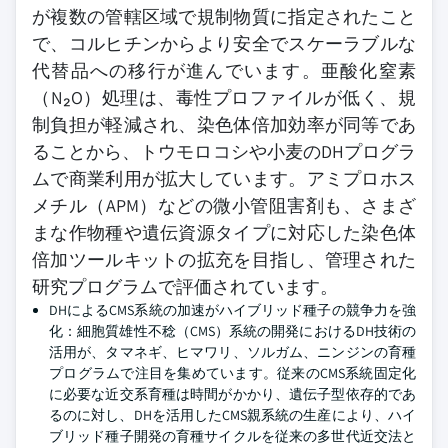
が複数の管轄区域で規制物質に指定されたこと
で、コルヒチンからより安全でスケーラブルな
代替品への移行が進んでいます。亜酸化窒素
（N₂O）処理は、毒性プロファイルが低く、規
制負担が軽減され、染色体倍加効率が同等であ
ることから、トウモロコシや小麦のDHプログラ
ムで商業利用が拡大しています。アミプロホス
メチル（APM）などの微小管阻害剤も、さまざ
まな作物種や遺伝資源タイプに対応した染色体
倍加ツールキットの拡充を目指し、管理された
研究プログラムで評価されています。
DHによるCMS系統の加速がハイブリッド種子の競争力を強
化：細胞質雄性不稔（CMS）系統の開発におけるDH技術の
活用が、タマネギ、ヒマワリ、ソルガム、ニンジンの育種
プログラムで注目を集めています。従来のCMS系統固定化
に必要な近交系育種は時間がかかり、遺伝子型依存的であ
るのに対し、DHを活用したCMS親系統の生産により、ハイ
ブリッド種子開発の育種サイクルを従来の多世代近交法と