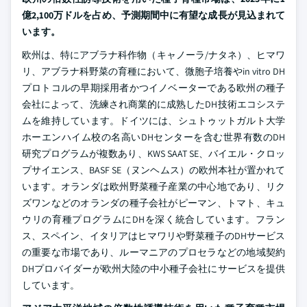
億2,100万ドルを占め、予測期間中に有望な成長が見込まれて
います。
欧州は、特にアブラナ科作物（キャノーラ/ナタネ）、ヒマワ
リ、アブラナ科野菜の育種において、微胞子培養やin vitro DH
プロトコルの早期採用者かつイノベーターである欧州の種子
会社によって、洗練され商業的に成熟したDH技術エコシステ
ムを維持しています。ドイツには、シュトゥットガルト大学
ホーエンハイム校の名高いDHセンターを含む世界有数のDH
研究プログラムが複数あり、KWS SAAT SE、バイエル・クロッ
プサイエンス、BASF SE（ヌンヘムス）の欧州本社が置かれて
います。オランダは欧州野菜種子産業の中心地であり、リク
ズワンなどのオランダの種子会社がピーマン、トマト、キュ
ウリの育種プログラムにDHを深く統合しています。フラン
ス、スペイン、イタリアはヒマワリや野菜種子のDHサービス
の重要な市場であり、ルーマニアのプロセラなどの地域契約
DHプロバイダーが欧州大陸の中小種子会社にサービスを提供
しています。