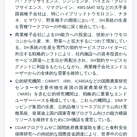
バ・アグリサイエンス、シンジェンタ、バイエル・クロッ
プサイエンス、リマグレイン、KWS SAAT SEなどの大手多
国籍種子会社は、特にハイブリッドトウモロコシ、ナタ
ネ、ヒマワリ、野菜種子の開発において、DH系統の生産
を育種ワークフローの中核に深く統合している。
商業種子会社によるDH能力への投資は、技術がトウモロ
コシから小麦、米、野菜へと拡大するにつれて増加してい
る。DH系統の生産を専門の契約サービスプロバイダーに
外注する戦略的シフトにより、社内施設への資本投資から
サービス調達へと支出が再配分され、DH契約サービスセ
グメントに利益をもたらしながら、商業種子会社エンドユ
ーザーからの全体的な需要を維持している。
公的研究機関：CIMMYT、IRRI、ICARDAなどの国際農業研究
センターや主要作物生産国の国家農業研究システム
（NARS）を含む公的研究機関は、戦略的に重要なエンド
ユーザーベースを構成している。これらの機関は、DNAマ
ッピング集団の生産、公的品種リリースプログラム向け育
種系統、発展途上国の国家育種プログラム向けの能力構築
リソースを維持するためにDH施設を運営している。
CGIARプログラムや二国間政府農業援助を通じた食料安全
保障研究への持続的な国際資金調達により、世界中の公的