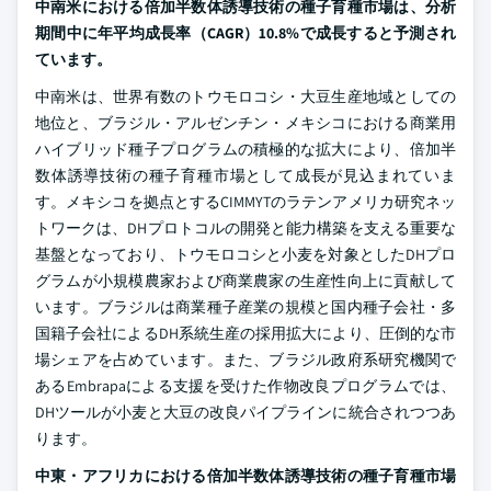
中南米における倍加半数体誘導技術の種子育種市場は、分析
期間中に年平均成長率（CAGR）10.8%で成長すると予測され
ています。
中南米は、世界有数のトウモロコシ・大豆生産地域としての
地位と、ブラジル・アルゼンチン・メキシコにおける商業用
ハイブリッド種子プログラムの積極的な拡大により、倍加半
数体誘導技術の種子育種市場として成長が見込まれていま
す。メキシコを拠点とするCIMMYTのラテンアメリカ研究ネッ
トワークは、DHプロトコルの開発と能力構築を支える重要な
基盤となっており、トウモロコシと小麦を対象としたDHプロ
グラムが小規模農家および商業農家の生産性向上に貢献して
います。ブラジルは商業種子産業の規模と国内種子会社・多
国籍子会社によるDH系統生産の採用拡大により、圧倒的な市
場シェアを占めています。また、ブラジル政府系研究機関で
あるEmbrapaによる支援を受けた作物改良プログラムでは、
DHツールが小麦と大豆の改良パイプラインに統合されつつあ
ります。
中東・アフリカにおける倍加半数体誘導技術の種子育種市場