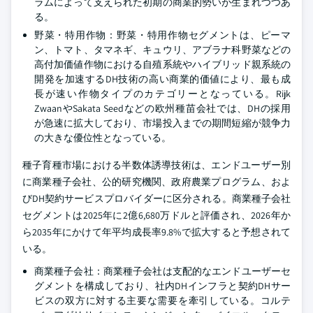
ラムによって支えられた初期の商業的勢いが生まれつつあ
る。
野菜・特用作物：野菜・特用作物セグメントは、ピーマ
ン、トマト、タマネギ、キュウリ、アブラナ科野菜などの
高付加価値作物における自殖系統やハイブリッド親系統の
開発を加速するDH技術の高い商業的価値により、最も成
長が速い作物タイプのカテゴリーとなっている。Rijk
ZwaanやSakata Seedなどの欧州種苗会社では、DHの採用
が急速に拡大しており、市場投入までの期間短縮が競争力
の大きな優位性となっている。
種子育種市場における半数体誘導技術は、エンドユーザー別
に商業種子会社、公的研究機関、政府農業プログラム、およ
びDH契約サービスプロバイダーに区分される。商業種子会社
セグメントは2025年に2億6,680万ドルと評価され、2026年か
ら2035年にかけて年平均成長率9.8%で拡大すると予想されて
いる。
商業種子会社：商業種子会社は支配的なエンドユーザーセ
グメントを構成しており、社内DHインフラと契約DHサー
ビスの双方に対する主要な需要を牽引している。コルテ