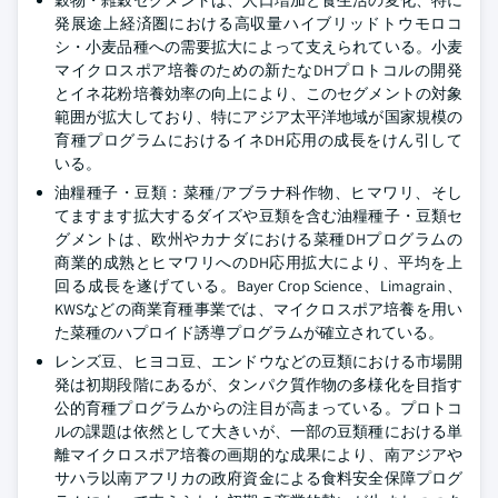
発展途上経済圏における高収量ハイブリッドトウモロコ
シ・小麦品種への需要拡大によって支えられている。小麦
マイクロスポア培養のための新たなDHプロトコルの開発
とイネ花粉培養効率の向上により、このセグメントの対象
範囲が拡大しており、特にアジア太平洋地域が国家規模の
育種プログラムにおけるイネDH応用の成長をけん引して
いる。
油糧種子・豆類：菜種/アブラナ科作物、ヒマワリ、そし
てますます拡大するダイズや豆類を含む油糧種子・豆類セ
グメントは、欧州やカナダにおける菜種DHプログラムの
商業的成熟とヒマワリへのDH応用拡大により、平均を上
回る成長を遂げている。Bayer Crop Science、Limagrain、
KWSなどの商業育種事業では、マイクロスポア培養を用い
た菜種のハプロイド誘導プログラムが確立されている。
レンズ豆、ヒヨコ豆、エンドウなどの豆類における市場開
発は初期段階にあるが、タンパク質作物の多様化を目指す
公的育種プログラムからの注目が高まっている。プロトコ
ルの課題は依然として大きいが、一部の豆類種における単
離マイクロスポア培養の画期的な成果により、南アジアや
サハラ以南アフリカの政府資金による食料安全保障プログ