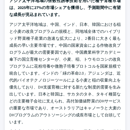
アジア太平洋地域の倍数性誘導技術を用いた種子育種市場
は、2025年に27%の市場シェアを獲得し、予測期間中に有望
な成長が見込まれています。
アジア太平洋地域は、中国、インド、日本、韓国における稲
と小麦の改良プログラムの規模と、同地域全体でのハイブリ
ッド野菜種子産業の急速な拡大により、2番目に大きく最も
成長の早い主要市場です。中国の国家資金による作物改良プ
ログラムが最大の需要要因であり、中国農業科学アカデミー
傘下の国立育種センターが、小麦、稲、トウモロコシの改良
プログラムに花粉培養や微胞子培養プロトコルを国家規模で
統合しています。インドの「緑の革命2.0」アジェンダは、近
代的バイオテクノロジーツールによる小麦と稲の収量向上を
優先しており、DH支援育種に対する新たな制度的需要を生み
出しています。日本と韓国は、サカタのタネ、タキイ種苗な
どの主要種子会社に支えられ、高付加価値野菜のDHサービス
の重要な市場であり、オーストラリアはキャノーラと大麦の
DHプログラムのアウトソーシングの成長市場として台頭して
います。