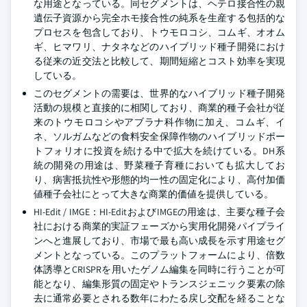
な用途となっている。同セグメントは、ヘテロ接合性の親
遺伝子資源から完全ホモ接合性の純系を生産する包括的な
プロセスを包含しており、トウモロコシ、コムギ、オオム
ギ、ヒマワリ、ナタネなどのハイブリッド種子開発におけ
る従来の近交法と比較して、期間短縮とコスト効率を実現
している。
このセグメントの需要は、世界的なハイブリッド種子開発
活動の規模と直接的に相関しており、商業的種子会社が従
来のトウモロコシやアブラナ科作物に加え、コムギ、イ
ネ、ソルガムなどの食料安全保障作物のハイブリッドポー
トフォリオに投資を続ける中で拡大を続けている。DH系
統の開発の用途は、野菜種子育種においても拡大してお
り、病害抵抗性や形態的均一性の固定化により、高付加価
値種子会社にとって大きな商業的価値を提供している。
HI-Edit / IMGE：HI-EditおよびIMGEの用途は、主要な種子会
社における商業的実証フェーズから実用化開発パイプライ
ンへと進展しており、市場で最も高い成長を示す用途セグ
メントとなっている。このプラットフォームにより、倍数
体誘導とCRISPRを用いたゲノム編集を同時に行うことが可
能となり、編集形質の固定やトランスジェニック要素の除
去に通常必要とされる数年にわたる戻し交配を経ることな