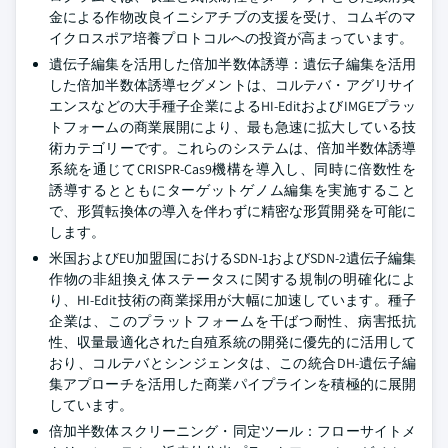
金による作物改良イニシアチブの支援を受け、コムギのマ
イクロスポア培養プロトコルへの投資が高まっています。
遺伝子編集を活用した倍加半数体誘導：遺伝子編集を活用
した倍加半数体誘導セグメントは、コルテバ・アグリサイ
エンスなどの大手種子企業によるHI-EditおよびIMGEプラッ
トフォームの商業展開により、最も急速に拡大している技
術カテゴリーです。これらのシステムは、倍加半数体誘導
系統を通じてCRISPR-Cas9機構を導入し、同時に倍数性を
誘導するとともにターゲットゲノム編集を実施すること
で、形質転換体の導入を伴わずに精密な形質開発を可能に
します。
米国およびEU加盟国におけるSDN-1およびSDN-2遺伝子編集
作物の非組換え体ステータスに関する規制の明確化によ
り、HI-Edit技術の商業採用が大幅に加速しています。種子
企業は、このプラットフォームを干ばつ耐性、病害抵抗
性、収量最適化された自殖系統の開発に優先的に活用して
おり、コルテバとシンジェンタは、この統合DH-遺伝子編
集アプローチを活用した商業パイプラインを積極的に展開
しています。
倍加半数体スクリーニング・同定ツール：フローサイトメ