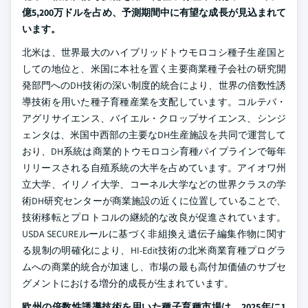
億5,200万ドルを占め、予測期間中に有望な成長が見込まれて
います。
北米は、世界最大のハイブリッドトウモロコシ種子生産国と
しての地位と、米国に本社を置く主要商業種子会社の研究開
発部門へのDH技術の深い制度的統合により、世界の倍数性誘
導技術を用いた種子育種産業を支配しています。コルテバ・
アグリサイエンス、バイエル・クロップサイエンス、シンジ
ェンタは、米国中西部の主要なDH生産施設を共同で運営して
おり、DH系統は商業的トウモロコシ育種パイプラインで毎年
リリースされる自殖系統の大半を占めています。アイオワ州
立大学、イリノイ大学、コーネル大学などの世界クラスの学
術DH研究センターが商業施設の近くに位置していることで、
技術移転とプロトコルの継続的な改良が促進されています。
USDA SECUREルールに基づく非組換え遺伝子編集作物に関す
る規制の明確化により、HI-Edit技術の北米商業育種プログラ
ムへの商業的統合が加速し、市場の最も高付加価値のサブセ
グメントにおける増分的成長が生まれています。
欧州の倍数性誘導技術を用いた種子育種市場は、2025年に1