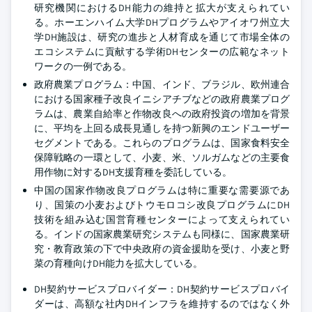
研究機関におけるDH能力の維持と拡大が支えられてい
る。ホーエンハイム大学DHプログラムやアイオワ州立大
学DH施設は、研究の進歩と人材育成を通じて市場全体の
エコシステムに貢献する学術DHセンターの広範なネット
ワークの一例である。
政府農業プログラム：中国、インド、ブラジル、欧州連合
における国家種子改良イニシアチブなどの政府農業プログ
ラムは、農業自給率と作物改良への政府投資の増加を背景
に、平均を上回る成長見通しを持つ新興のエンドユーザー
セグメントである。これらのプログラムは、国家食料安全
保障戦略の一環として、小麦、米、ソルガムなどの主要食
用作物に対するDH支援育種を委託している。
中国の国家作物改良プログラムは特に重要な需要源であ
り、国策の小麦およびトウモロコシ改良プログラムにDH
技術を組み込む国営育種センターによって支えられてい
る。インドの国家農業研究システムも同様に、国家農業研
究・教育政策の下で中央政府の資金援助を受け、小麦と野
菜の育種向けDH能力を拡大している。
DH契約サービスプロバイダー：DH契約サービスプロバイ
ダーは、高額な社内DHインフラを維持するのではなく外