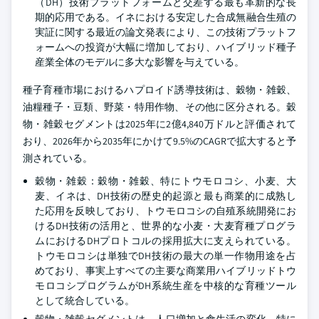
（DH）技術プラットフォームと交差する最も革新的な長
期的応用である。イネにおける安定した合成無融合生殖の
実証に関する最近の論文発表により、この技術プラットフ
ォームへの投資が大幅に増加しており、ハイブリッド種子
産業全体のモデルに多大な影響を与えている。
種子育種市場におけるハプロイド誘導技術は、穀物・雑穀、
油糧種子・豆類、野菜・特用作物、その他に区分される。穀
物・雑穀セグメントは2025年に2億4,840万ドルと評価されて
おり、2026年から2035年にかけて9.5%のCAGRで拡大すると予
測されている。
穀物・雑穀：穀物・雑穀、特にトウモロコシ、小麦、大
麦、イネは、DH技術の歴史的起源と最も商業的に成熟し
た応用を反映しており、トウモロコシの自殖系統開発にお
けるDH技術の活用と、世界的な小麦・大麦育種プログラ
ムにおけるDHプロトコルの採用拡大に支えられている。
トウモロコシは単独でDH技術の最大の単一作物用途を占
めており、事実上すべての主要な商業用ハイブリッドトウ
モロコシプログラムがDH系統生産を中核的な育種ツール
として統合している。
穀物・雑穀セグメントは、人口増加と食生活の変化、特に