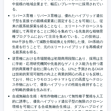
中規模の地域企業まで、幅広いプレーヤーに採用されてい
る。
リバース育種：リバース育種は、優れたハイブリッド遺伝
子型を直接その親構成要素に固定することを可能にし、従
来の親系統探索を経ることなく、エリートヘテローシスを
捕捉して再現することに関心を集めている先進的な植物育
種プログラムにおいて注目を集めている。この技術は、
RNA干渉を用いて減数分裂組換えを抑制した後、DH系統の
生産を行うことで、元のエリートハイブリッドを再構成す
る親系統を得る。
逆育種における市場開発は初期商用段階にあり、採用は主
に学術・応用研究機関や先進的なゲノミクス能力を持つ選
択的商業種子会社に限られている。12%と予測されるCAGR
は技術的実現可能性の向上と商業的関心の高まりを反映し
ており、特にトウモロコシやトマトなどの高度なヘテロシ
ス作物において、優良ハイブリッドの性能を維持すること
が戦略的価値を生み出す。
合成無融合生殖：有性作物種において無性種子繁殖を人工
的に誘導し、優良ハイブリッド遺伝子型の無限のクローン
増殖を可能にする合成無融合生殖は、ダブルハプロイド