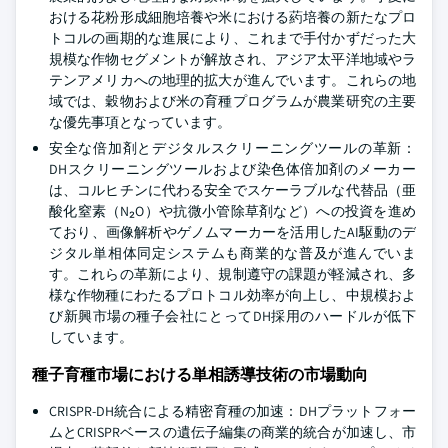
おける花粉形成細胞培養や米における葯培養の新たなプロ
トコルの画期的な進展により、これまで手付かずだった大
規模な作物セグメントが解放され、アジア太平洋地域やラ
テンアメリカへの地理的拡大が進んでいます。これらの地
域では、穀物および米の育種プログラムが農業研究の主要
な優先事項となっています。
安全な倍加剤とデジタルスクリーニングツールの革新：
DHスクリーニングツールおよび染色体倍加剤のメーカー
は、コルヒチンに代わる安全でスケーラブルな代替品（亜
酸化窒素（N₂O）や抗微小管除草剤など）への投資を進め
ており、画像解析やゲノムマーカーを活用したAI駆動のデ
ジタル単相体同定システムも商業的な普及が進んでいま
す。これらの革新により、規制遵守の課題が軽減され、多
様な作物種にわたるプロトコル効率が向上し、中規模およ
び新興市場の種子会社にとってDH採用のハードルが低下
しています。
種子育種市場における単相誘導技術の市場動向
CRISPR-DH統合による精密育種の加速：DHプラットフォー
ムとCRISPRベースの遺伝子編集の商業的統合が加速し、市