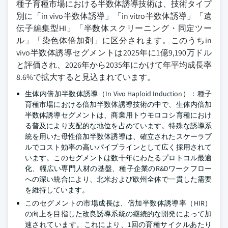
種子育種市場における半数体誘導技術は、技術タイプ
別に「in vivo半数体誘導」「in vitro半数体誘導」「遺
伝子編集型HI」「半数体スクリーニング・同定ツー
ル」「染色体倍加剤」に区分されます。このうちin
vivo半数体誘導セグメントは2025年に1億9,190万ドル
と評価され、2026年から2035年にかけて年平均成長率
8.6%で拡大すると見込まれています。
生体内倍加半数体誘導（In Vivo Haploid Induction）：種子
育種市場における倍加半数体誘導技術の中で、生体内倍加
半数体誘導セグメントは、商業用トウモロコシ育種におけ
る普及により支配的な地位を占めています。特殊な誘導系
統を用いた母性倍加半数体誘導は、確立されたスケーラブ
ルでコスト効率の高いパイプラインとして広く採用されて
います。このセグメントは数十年にわたるプロトコル最適
化、幅広い専門人材の基盤、種子企業のR&Dワークフロー
への深い統合により、北米および欧州全体で一貫した需要
を維持しています。
このセグメントの市場成長は、倍加半数体誘導率（HIR）
の向上を目指した改良誘導系統の継続的な開発によって加
速されています。これにより、1回の育種サイクルあたり