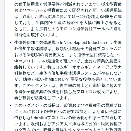
の種子使用量と労働要件が削減されています。従来型育種
およびマーカー支援育種により開発された新しい誘導系統
は、適応した遺伝資源において15～20%を超えるHIRを達成
しており、生体内DH生産の経済性を大幅に向上させると
ともに、より広範なトウモロコシ遺伝資源プールへの適用
可能性を広げています。
生体外倍加半数体誘導（In Vitro Haploid Induction）：生体
外倍加半数体誘導は、穀類や油糧種子の育種プログラムに
おけるDH技術の需要拡大と、より遺伝子型に依存しないin
vitroプロトコルの最適化が進む中で、重要な商業的意義を
維持しています。特にコムギ、オオムギ、イネ、アブラナ
科植物など、生体内倍加半数体誘導システムが存在しない
か、効率が低い作物において重要な役割を果たしていま
す。このセグメントは、再生率の向上と組織培養に起因す
る遺伝子型変異の低減を目指したプロトコル改良により、
再び投資が活発化しています。
このセグメントの成長は、穀類および油糧種子の育種プロ
グラムにおけるDH技術への需要増加と、より遺伝子型に
依存しないin vitroプロトコルの最適化が相まって加速して
います。欧州およびアジア太平洋地域の公的・民間育種プ
ログラムでは、収量と気候耐性をターゲットとした政府資