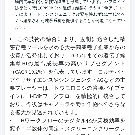
場内で革新的な新技術階層を形成しています。ハプロイド
誘導と同時にCRISPR-Cas9遺伝子編集を行うHI-Editアプロー
チにより、トランスジェニック改変を伴わずに1世代でゲ
ノム編集された純系系統を提供することが可能になってい
ます。
この技術の融合により、規制に適合した精
密育種ツールを求める大手商業種子企業からの
投資が活発化しており、2035年までの遺伝子編
集型HIの最も成長率の高いサブセグメント
（CAGR 19.2%）を代表しています。コルテバ・
アグリサイエンスやシンジェンタ・AGなどの主
要プレーヤーは、トウモロコシの育種パイプラ
インにHI-Editワークフローを積極的に統合して
おり、今後はキャノーラや野菜作物へのさらな
る拡大が見込まれています。
DHワークフローのデジタル化が業務効率を
変革：半数体の同定・スクリーニングワークフ