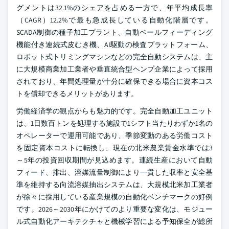
グメントは32.1%のシェアを占める一方で、年平均成長率
（CAGR）12.2%で最も急成長している自動化階層です。
SCADA制御の種子加工プラント、自動ベールフィーディング
機能付き連続式皮むき機、AI駆動の検査プラットフォーム、
ロボット式トリミングマシンなどの完全自動システムは、主
に大規模商業加工業者や垂直統合型ヘンプ企業によって採用
されており、年間処理量が十分に確保できる場合に資本コス
トを償却できるメリットがあります。
労働経済学の観点からも魅力的です。完全自動加工ユニット
は、1日数百トンを処理する施設で1シフト当たりわずか1名の
オペレーターで運用可能であり、季節変動のある労働コスト
を固定資本コストに転換し、現在の北米農業賃金水準では3
～5年の投資回収期間が見込めます。連続生産において自動
フィード、排出、溶媒流量制御により一貫した収率と安全基
準を維持する向流溶媒抽出システムは、大規模北米加工業者
が徐々に採用している産業規模の自動化ベンチマークの好例
です。2026～2030年にかけてのより重要な変化は、モジュー
ル式自動化アーキテクチャと機械学習による予知保全が総所