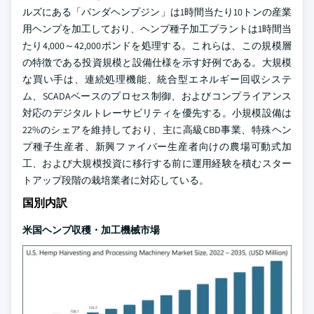
ルズにある「パンダヘンプジン」は1時間当たり10トンの産業
用ヘンプを加工しており、ヘンプ種子加工プラントは1時間当
たり4,000～42,000ポンドを処理する。これらは、この規模層
の特徴である投資規模と設備仕様を示す好例である。大規模
な買い手は、連続処理機能、統合型エネルギー回収システ
ム、SCADAベースのプロセス制御、およびコンプライアンス
対応のデジタルトレーサビリティを優先する。小規模設備は
22%のシェアを維持しており、主に高級CBD事業、特殊ヘン
プ種子生産者、新興ファイバー生産者向けの農場可動式加
工、および大規模投資に移行する前に運用経験を積むスター
トアップ段階の栽培業者に対応している。
国別内訳
米国ヘンプ収穫・加工機械市場