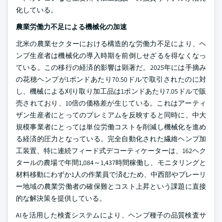
化している。
農業労働力不足による機械化の加速
北米の農業セクターにおける構造的な労働力不足により、ヘ
ンプ生産者は機械化の導入時期を前倒しせざるを得なくなっ
ている。この移行の経済的影響は顕著だ。2025年には手摘み
の花穂ヘンプが1ポンドあたり70.50ドルで取引されたのに対
し、機械による刈り取り加工品は1ポンドあたり7.05ドルで販
売されており、10倍の価格差が生じている。これはアーティ
ザン生産者にとってのプレミアムを反映すると同時に、中大
規模事業者にとっては単位労働コストを削減し機械化を進め
る経済的圧力となっている。完全自動化された繊維ヘンプ加
工装置、特に連続フィード式デコーティケーターは、162ヘク
タールの農場で年間1,084～1,437時間稼働し、モニタリングと
材料移動にわずか1人の作業員で済むため、中西部やプレーリ
ー地域の農業労働者の確保難とコスト上昇という課題に直接
的な解決策を提供している。
AIを活用した検査システムにより、ヘンプ種子の品質検査サ