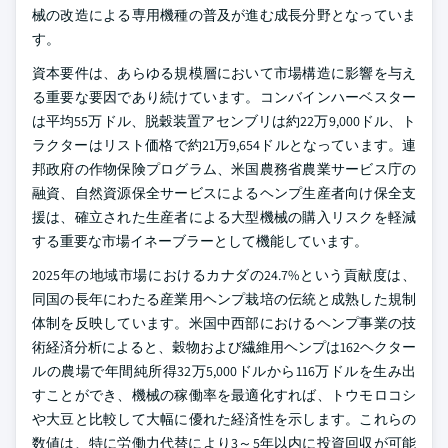
械の改造による専用機種の普及が進む成長分野となっていま
す。
資本要件は、あらゆる規模層において市場構造に影響を与え
る重要な要因であり続けています。コンバインハーベスター
は平均55万ドル、脱穀装置アセンブリは約22万9,000ドル、ト
ラクターはリスト価格で約21万9,654ドルとなっています。連
邦政府の作物保険プログラム、米国農務省農業サービス庁の
融資、自然資源保全サービスによるヘンプ生産者向け保全支
援は、確立された生産者による大型機械の購入リスクを軽減
する重要な市場イネーブラーとして機能しています。
2025年の地域市場におけるカナダの24.7%という貢献度は、
同国の長年にわたる産業用ヘンプ栽培の伝統と成熟した規制
体制を反映しています。米国中西部におけるヘンプ事業の技
術経済分析によると、穀物および繊維用ヘンプは162ヘクター
ルの農場で年間純所得32万5,000ドルから116万ドルを生み出
すことができ、機械の稼働率を最適化すれば、トウモロコシ
や大豆と比較して大幅に優れた経済性を示します。これらの
数値は、特に労働力代替により3～5年以内に投資回収が可能