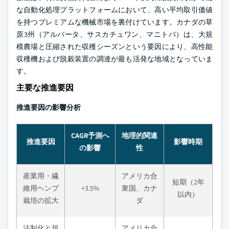
な自動化処理プラットフォームにおいて、高い平均取引価値
を持つプレミアムな機械市場を裏付けています。カナダの草
原3州（アルバータ、サスカチュワン、マニトバ）は、大規
模農場と圧縮された収穫シーズンという要因により、高性能
収穫機および脱穀装置の調達が最も活発な地域となっていま
す。
主要な推進要因
推進要因の影響分析
CAGR予測へ
地理的関連
推進要因
影響時期
の影響
性
産業用・繊
アメリカ合
短期（2年
維用ヘンプ
+3.5%
衆国、カナ
以内）
栽培の拡大
ダ
法制化と規
アメリカ合