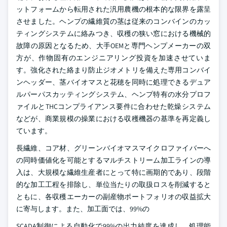
ットフォームから転用された汎用農機の根本的な限界を露呈
させました。ヘンプの繊維質の茎は従来のコンバインのカッ
ティングシステムに絡みつき、収穫の狭い窓における機械的
故障の原因となるため、大手OEMと専門ヘンプメーカーの双
方が、作物固有のエンジニアリング投資を加速させていま
す。強化された絡まり防止ジオメトリを備えた専用コンバイ
ンヘッダー、茎バイオマスと花穂を同時に処理できるデュア
ルパーパスカッティングシステム、ヘンプ特有の水分プロフ
ァイルとTHCコンプライアンス要件に合わせた乾燥システム
などが、商業規模の操業における収穫機器の基準を再定義し
ています。
長繊維、コア材、グリーンバイオマスマイクロファイバーへ
の同時価値化を可能とするマルチストリーム加工ラインの導
入は、大規模な繊維生産者にとって特に画期的であり、段階
的な加工工程を排除し、単位当たりの取扱ロスを削減すると
ともに、各収穫エーカーの副産物ポートフォリオの収益拡大
に寄与します。また、加工面では、99%の
SCADA制御による自動化で99%の出力純度を達成し、処理能