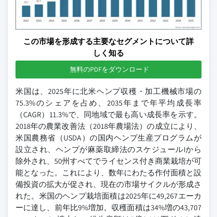
この市場を形成する主要なセグメントについて詳
しく知る
無料のPDFをダウンロード
米国は、2025年に北米ヘンプ収穫・加工機械市場の
75.3%のシェアを占め、2035年まで年平均成長率
（CAGR）11.3%で、同地域で最も高い成長率を示す。
2018年の農業改善法（2018年農場法）の成立により、
米国農務省（USDA）の国内ヘンプ生産プログラムが
設立され、ヘンプが麻薬取締法のスケジュールIから
除外され、50州すべてでライセンス付き商業栽培が可
能となった。これにより、数年にわたる作付面積と設
備投資の拡大が促され、現在の市場サイクルが形成さ
れた。米国のヘンプ栽培面積は2025年に49,267エーカ
ーに達し、前年比9%増加。収穫面積は34%増の43,707