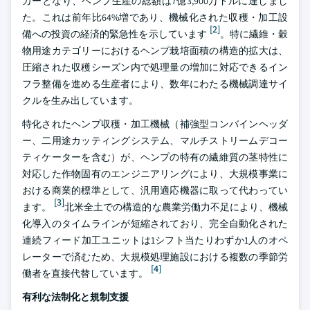
カーとなり、ヘンプ生産の総額は7億3,900万ドルに達しまし
た。これは前年比64%増であり、機械化された収穫・加工設
[2]
備への投資の経済的緊急性を示しています
。特に繊維・穀
物用途カテゴリーにおけるヘンプ栽培面積の構造的拡大は、
圧縮された収穫シーズン内で処理量の増加に対応できるイン
フラ整備を進める生産者により、数年にわたる機械調達サイ
クルを生み出しています。
特化されたヘンプ収穫・加工機械（補強型コンバインヘッダ
ー、二用途カッティングシステム、マルチストリームデコー
ティケーターを含む）が、ヘンプの特有の繊維質の茎特性に
対応した作物固有のエンジニアリングにより、大規模事業に
おける商業的標準として、汎用適応機器に取って代わってい
[3]
ます。
北米全土での構造的な農業労働力不足により、機械
化導入のタイムラインが短縮されており、完全自動化された
連続フィード加工ユニットは1シフト当たりわずか1人のオペ
レーターで済むため、大規模処理施設における複数の季節労
[4]
働者を直接代替しています。
有利な法制化と規制支援