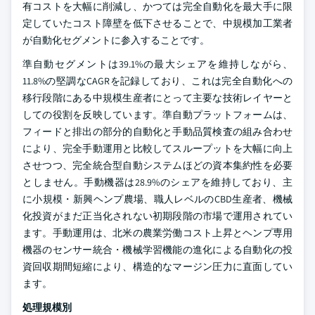
有コストを大幅に削減し、かつては完全自動化を最大手に限
定していたコスト障壁を低下させることで、中規模加工業者
が自動化セグメントに参入することです。
準自動セグメントは39.1%の最大シェアを維持しながら、
11.8%の堅調なCAGRを記録しており、これは完全自動化への
移行段階にある中規模生産者にとって主要な技術レイヤーと
しての役割を反映しています。準自動プラットフォームは、
フィードと排出の部分的自動化と手動品質検査の組み合わせ
により、完全手動運用と比較してスループットを大幅に向上
させつつ、完全統合型自動システムほどの資本集約性を必要
としません。手動機器は28.9%のシェアを維持しており、主
に小規模・新興ヘンプ農場、職人レベルのCBD生産者、機械
化投資がまだ正当化されない初期段階の市場で運用されてい
ます。手動運用は、北米の農業労働コスト上昇とヘンプ専用
機器のセンサー統合・機械学習機能の進化による自動化の投
資回収期間短縮により、構造的なマージン圧力に直面してい
ます。
処理規模別