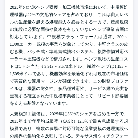
2025年の北米ヘンプ収穫・加工機械市場において、中規模処
理機器は42%の支配的シェアを占めており、これは職人レベ
ルの生産量を超える処理能力を必要とする一方で、産業規模
の施設に必要な面積や資本を有していないヘンプ事業者層に
対応しています。中規模プラットフォームは通常、200～
1,000エーカー規模の事業を対象としており、中堅クラスの皮
むき機、バッチ式～準連続式抽出システム、複数作物対応ベ
ーラーや圧縮機などで構成されます。ヘンプ穀物の生産コス
トは1トン当たり2,913～3,573米ドル、繊維ヘンプは1,155～
1,505米ドルであり、機器効率を最適化すれば現在の市場価格
で実質的な運用マージンが確保できます。この財務プロファ
イルは、機器の耐久性、多品種対応性、サービス網の充実を
重視する確立された中規模事業者にとって、リピート顧客層
を支える基盤となっています。
大規模加工設備は、2025年に36%のシェアを占める一方で、
2035年まで年平均成長率（CAGR）12.3%で最も急成長する規
模層であり、複数の農場に対応可能な産業規模の処理施設へ
の業界の集約化を反映している。テキサス州ウィチタフォー