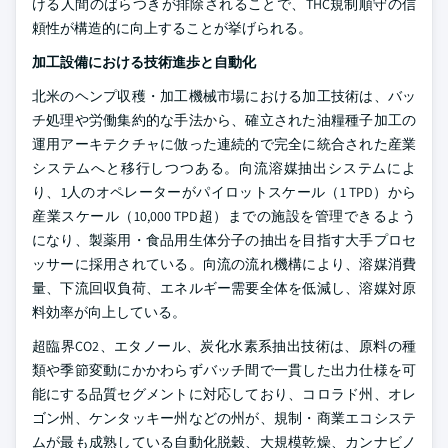
ける人間のばらつきが排除されることで、THC規制順守の信
頼性が構造的に向上することが挙げられる。
加工設備における技術進歩と自動化
北米のヘンプ収穫・加工機械市場における加工技術は、バッ
チ処理や労働集約的な手法から、確立された油糧種子加工の
運用アーキテクチャに倣った連続的で完全に統合された産業
システムへと移行しつつある。向流溶媒抽出システムによ
り、1人のオペレーターがパイロットスケール（1 TPD）から
産業スケール（10,000 TPD超）までの施設を管理できるよう
になり、製薬用・食品用生体分子の抽出を目指す大手プロセ
ッサーに採用されている。向流の流れ機構により、溶媒消費
量、下流回収負荷、エネルギー需要全体を低減し、溶媒対原
料効率が向上している。
超臨界CO2、エタノール、炭化水素系抽出技術は、原料の種
類や季節変動にかかわらずバッチ間で一貫した出力仕様を可
能にする品質セグメントに対応しており、コロラド州、オレ
ゴン州、ケンタッキー州などの州が、規制・商業エコシステ
ムが最も成熟している自動化脱穀、大規模乾燥、カンナビノ