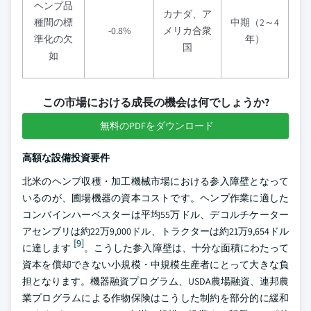
ヘンプ品
カナダ、ア
種間の標
中期（2～4
-0.8%
メリカ合衆
準化の欠
年）
国
如
この市場における成長の機会は何でしょうか?
無料のPDFをダウンロード
高額な設備投資要件
北米のヘンプ収穫・加工機械市場における参入障壁となって
いるのが、圃場機器の資本コストです。ヘンプ作業に適した
コンバインハーベスターは平均55万ドル、デコルチケーター
アセンブリは約22万9,000ドル、トラクターは約21万9,654ドル
[9]
に達します
。こうした参入障壁は、十分な面積にわたって
資本を償却できない小規模・中規模生産者にとって大きな負
担となります。機器融資プログラム、USDA農場融資、連邦農
業プログラムによる作物保険はこうした制約を部分的に緩和