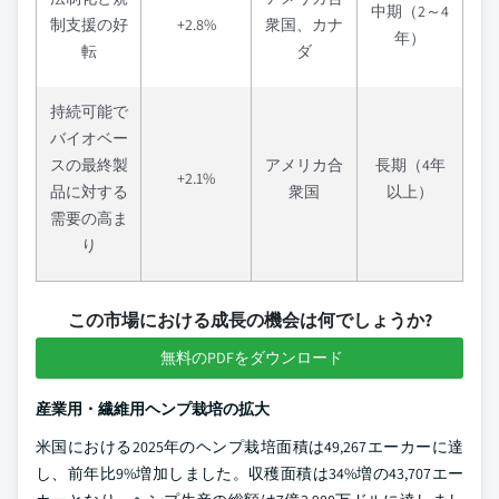
中期（2～4
制支援の好
+2.8%
衆国、カナ
年）
転
ダ
持続可能で
バイオベー
スの最終製
アメリカ合
長期（4年
+2.1%
品に対する
衆国
以上）
需要の高ま
り
この市場における成長の機会は何でしょうか?
無料のPDFをダウンロード
産業用・繊維用ヘンプ栽培の拡大
米国における2025年のヘンプ栽培面積は49,267エーカーに達
し、前年比9%増加しました。収穫面積は34%増の43,707エー