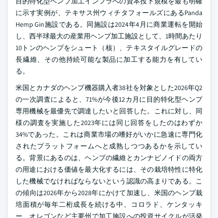
目的特化型ヘンプ加工インフラへの資本投下規模を最も明確
に示す実例が、テキサス州ウィチタフォールズにあるPanda
Hemp Gin施設である。同施設は2024年4月に商業運転を開始
し、西半球最大の産業用ヘンプ加工施設として、1時間あたり
10トンのヘンプをシュート（核）、テキスタイルグレードの
長繊維、その他持続可能な製品に加工する能力を有してい
る。
米国とカナダのヘンプ機器購入者38社を対象とした2026年Q2
の一次調査によると、71%が今後12カ月に目的特化型ヘンプ
専用機械を最優先で調達したいと回答した。これに対し、同
様の調査を実施した2023年には同じ回答をしたのはわずか
34%であった。これは商業市場の嗜好がいかに急速に専門化
されたプラットフォームへと成熟しつつあるかを示してい
る。背景にあるのは、ヘンプの繊維とカンナビノイドの両方
の用途における価値を最大化するには、その栽培特性に特化
した機械でなければならないという認識の高まりである。こ
の傾向は2026年から2028年にかけて加速し、米国のヘンプ栽
培面積が毎年二桁成長を続ける中、コロラド、ケンタッキ
ー、オレゴンなど主要州で加工施設への投資サイクルが活発