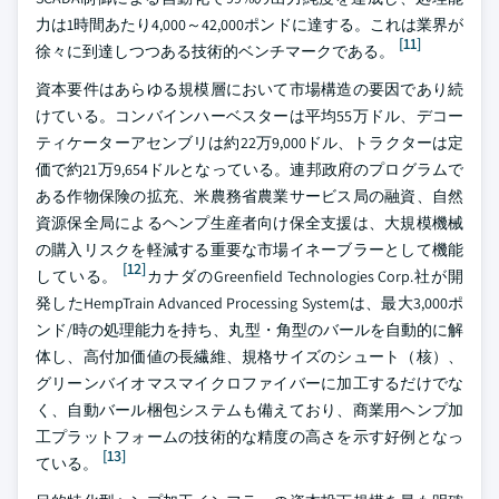
力は1時間あたり4,000～42,000ポンドに達する。これは業界が
[11]
徐々に到達しつつある技術的ベンチマークである。
資本要件はあらゆる規模層において市場構造の要因であり続
けている。コンバインハーベスターは平均55万ドル、デコー
ティケーターアセンブリは約22万9,000ドル、トラクターは定
価で約21万9,654ドルとなっている。連邦政府のプログラムで
ある作物保険の拡充、米農務省農業サービス局の融資、自然
資源保全局によるヘンプ生産者向け保全支援は、大規模機械
の購入リスクを軽減する重要な市場イネーブラーとして機能
[12]
している。
カナダのGreenfield Technologies Corp.社が開
発したHempTrain Advanced Processing Systemは、最大3,000ポ
ンド/時の処理能力を持ち、丸型・角型のバールを自動的に解
体し、高付加価値の長繊維、規格サイズのシュート（核）、
グリーンバイオマスマイクロファイバーに加工するだけでな
く、自動バール梱包システムも備えており、商業用ヘンプ加
工プラットフォームの技術的な精度の高さを示す好例となっ
[13]
ている。