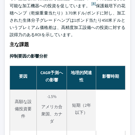
[8]
可能な加工機器への投資を促しています。
保護栽培下の花
穂ヘンプ（乾燥重量当たり）3.70米ドル/ポンドに対し、加工
された生体分子グレードヘンプは1ポンド当たり450米ドルと
いうプレミアム価格差は、高精度加工設備への投資に対する
説得力のあるROIを示しています。
主な課題
抑制要因の影響分析
CAGR予測へ
地理的関連
要因
影響時期
の影響
性
-1.5%
高額な設
短期（2年
アメリカ合
備投資要
以下）
衆国、カナ
件
ダ