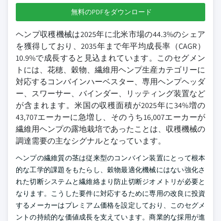
無料のPDFをダウンロード
ヘンプ収穫機械は2025年に北米市場の44.3%のシェア
を獲得しており、2035年まで年平均成長率（CAGR）
10.9%で成長すると見込まれています。このセグメン
トには、花穂、穀物、繊維用ヘンプ生産カテゴリーに
対応するコンバインハーベスター、専用ヘンプヘッダ
ー、スワーサー、バインダー、リッティング装置など
が含まれます。米国の収穫面積が2025年に34%増の
43,707エーカーに急増し、そのうち16,007エーカーが
繊維用ヘンプの露地栽培であったことは、収穫機械の
調達需要の主なシグナルとなっています。
ヘンプの繊維質の茎は従来型のコンバイン装置にとって根本
的な工学的課題をもたらし、穀物最適化機械にはない強化さ
れた切断システムと繊維絡まり防止切断ジオメトリが必要と
なります。こうした要件に対応するために専用の改良に投資
するメーカーはプレミアム価格を設定しており、このセグメ
ントの持続的な価値成長を支えています。商業的な採用が進