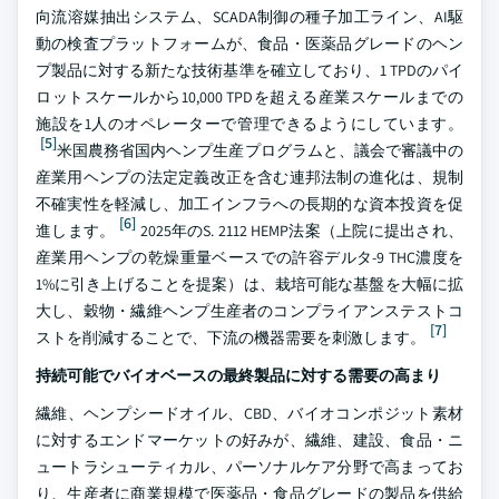
向流溶媒抽出システム、SCADA制御の種子加工ライン、AI駆
動の検査プラットフォームが、食品・医薬品グレードのヘン
プ製品に対する新たな技術基準を確立しており、1 TPDのパイ
ロットスケールから10,000 TPDを超える産業スケールまでの
施設を1人のオペレーターで管理できるようにしています。
[5]
米国農務省国内ヘンプ生産プログラムと、議会で審議中の
産業用ヘンプの法定定義改正を含む連邦法制の進化は、規制
不確実性を軽減し、加工インフラへの長期的な資本投資を促
[6]
進します。
2025年のS. 2112 HEMP法案（上院に提出され、
産業用ヘンプの乾燥重量ベースでの許容デルタ-9 THC濃度を
1%に引き上げることを提案）は、栽培可能な基盤を大幅に拡
大し、穀物・繊維ヘンプ生産者のコンプライアンステストコ
[7]
ストを削減することで、下流の機器需要を刺激します。
持続可能でバイオベースの最終製品に対する需要の高まり
繊維、ヘンプシードオイル、CBD、バイオコンポジット素材
に対するエンドマーケットの好みが、繊維、建設、食品・ニ
ュートラシューティカル、パーソナルケア分野で高まってお
り、生産者に商業規模で医薬品・食品グレードの製品を供給