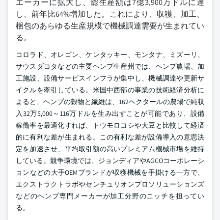
エーカーに拡大し、総生産額は7億3,900万ドルに達
し、前年比64%増加した。これにより、収穫、加工、
梱包のあらゆる生産規模で機械調達需要が生まれてい
る。
コロラド、オレゴン、ケンタッキー、モンタナ、ミズーリ、
サウスダコタなどの主要ヘンプ生産州では、ヘンプ農場、加
工施設、設備サービスインフラが集中し、機械調達や更新サ
イクルを牽引している。米国中西部の事業の技術経済分析に
よると、ヘンプの穀物と繊維は、162ヘクタールの農場で純収
入32万5,000～116万ドルを生み出すことが可能であり、設備
稼働率を最適化すれば、トウモロコシや大豆と比較して経済
的に有利な差が生まれる。この有利な差が設備導入の意思決
定を加速させ、平均取引額の高いプレミアム機械市場を維持
している。競争環境では、ジョンディアやAGCOコーポレーシ
ョンなどの大手OEMブランドが収穫機械を手掛ける一方で、
エクストラクトラボやセンチュリオンプロソリューションズ
などのヘンプ専門メーカーが加工分野のニッチを担ってい
る。