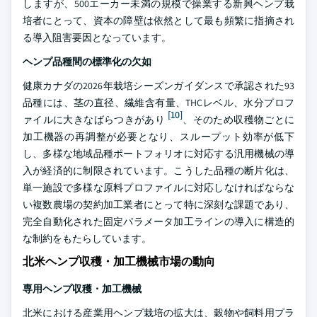
しますが、500エーカー未満の規模で操業する新興ヘンプ栽
培者にとって、資本の障壁は依然として最も頻繁に指摘され
る導入阻害要因となっています。
ヘンプ品種間の標準化の欠如
健康カナダの2026年栽培シーズンガイダンスで承認された93
品種には、茎の直径、繊維含有量、THCレベル、水分プロフ
[10]
ァイルに大きなばらつきがあり
、そのため収穫物ごとに
加工機器の再調整が必要となり、スループット効率が低下
し、多様な地域品種ポートフォリオに対応する汎用機械の導
入が経済的に制限されています。こうした品種の断片化は、
単一施設で多様な原料プロファイルに対応しなければならな
い複数農場の契約加工業者にとって特に深刻な課題であり、
完全自動化された固定パラメータ加工ラインの導入に構造的
な制約をもたらしています。
北米ヘンプ収穫・加工機械市場の動向
専用ヘンプ収穫・加工機械
北米における産業用ヘンプ栽培の拡大は、穀物や飼料用プラ