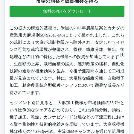
市場の洞察と成長機会を得る
無料のPDFをダウンロード
この拡大の構造的基盤は、米国の2018年農業法案とカナダの
産業用大麻規則SOR/2018-145によって築かれました。これら
の規制により大麻が規制物質から除外され、安定したライセ
ンス可能な栽培環境が整備され、収穫、繊維分離、抽出、後
[1]
処理などの目的に特化した機器への投資が加速しています
。生産額の上昇、栽培面積の拡大、連邦政策の緩和、自動化
技術の進歩が相乗効果を生み、今後予測期間を通じて二桁成
長が見込まれています。特に、大規模な繊維分離、自動種子
加工、精密農業統合型収穫インフラにおいて顕著な成長が期
待されています。
セグメント別に見ると、大麻加工機械が市場価値の55.7%と
いう圧倒的なシェアを占めており、これは繊維分離、抽出、
種子加工、乾燥、カンナビノイド分離などの下流工程におけ
る資本集約性と技術的複雑さを反映しています。大麻収穫機
械は残りの44.3%を占め、主流OEMチャンネルを通じて汎用機