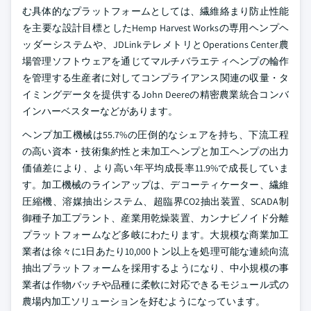
む具体的なプラットフォームとしては、繊維絡まり防止性能
を主要な設計目標としたHemp Harvest Worksの専用ヘンプヘ
ッダーシステムや、JDLinkテレメトリとOperations Center農
場管理ソフトウェアを通じてマルチバラエティヘンプの輪作
を管理する生産者に対してコンプライアンス関連の収量・タ
イミングデータを提供するJohn Deereの精密農業統合コンバ
インハーベスターなどがあります。
ヘンプ加工機械は55.7%の圧倒的なシェアを持ち、下流工程
の高い資本・技術集約性と未加工ヘンプと加工ヘンプの出力
価値差により、より高い年平均成長率11.9%で成長していま
す。加工機械のラインアップは、デコーティケーター、繊維
圧縮機、溶媒抽出システム、超臨界CO2抽出装置、SCADA制
御種子加工プラント、産業用乾燥装置、カンナビノイド分離
プラットフォームなど多岐にわたります。大規模な商業加工
業者は徐々に1日あたり10,000トン以上を処理可能な連続向流
抽出プラットフォームを採用するようになり、中小規模の事
業者は作物バッチや品種に柔軟に対応できるモジュール式の
農場内加工ソリューションを好むようになっています。