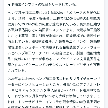
イド抽出インフラへの投資をリードしている。
ヘンプ種子加工工場におけるSCADA・PLCベースの自動化に
より、清掃・脱皮・等級分け工程で42,000 lbs/時の処理能力
において99.99%の出力純度が達成されている。蒸気再圧縮や
多重効果蒸発などの熱回収システムにより、大規模加工施設
における蒸気・電力消費が削減され、商業規模での経済性が
向上している。GPS誘導機器、AI栄養モニタリング、遠隔農
場管理ダッシュボードで構成される精密農業プラットフォー
ムとヘンプ加工ワークフローの融合により、製薬・機能性食
品・繊維のバイヤーが求めるコンプライアンス文書化要件を
満たすエンドツーエンドのデジタルトレーサビリティが実現
されている。
2026年Q1に北米のヘンプ加工業者12社のサプライチェーンリ
ーダーにインタビューしたところ、68%が既にデジタルトレ
ーサビリティシステムを導入済みかパイロット運用中であ
り、わずか24ヶ月前の約29%から大幅に増加しています。こ
れは、トレーサビリティインフラが競争優位の差別化要因か
ら商業的な必須要件へと急速に移行していることを示してい