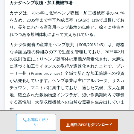
カナダヘンプ収穫・加工機械市場
カナダは、2025年に北米ヘンプ収穫・加工機械市場の24.7%
を占め、2035年まで年平均成長率（CAGR）11%で成長してお
り、長年にわたる産業用ヘンプ栽培の伝統と、徐々に整備さ
れつつある規制体制によって支えられている。
カナダ保健省の産業用ヘンプ規則（SOR/2018-145）は、厳格
な承認品種の枠組みの下で生産を管理しており、2025年2月
の規則改正によりヘンプ誘導体の定義が簡素化され、大麻法
に基づく加工ライセンスの取得が迅速化されたことで、プレ
ーリー州（Prairie provinces）全域で新たな加工施設への投資
が活発化しています。ヘンプ事業は主にアルバータ、サスカ
チュワン、マニトバに集中しており、適した気候、広大な農
地、確立された穀物物流インフラが、短い作業期間内で稼働
する高性能・大型収穫機械への自然な需要を生み出していま
す。
カナダのGreenfield Technologies Corp.社が開発したHempTrain
お電話くださ
い
無料のPDFをダウンロード
システムは、国内のヘンプ加工技術の深さを示すものであ
り、最大3,000 lbs/時の処理能力で、あらゆるタイプの梱包ヘ