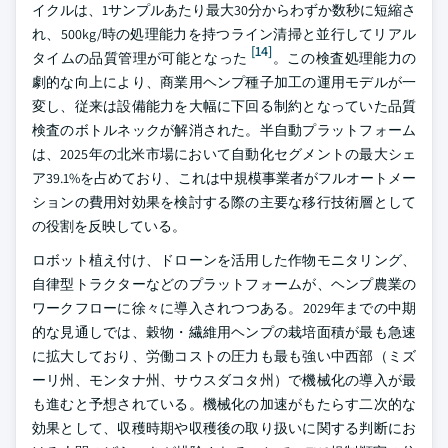
イクルは、1サンプルあたり最大30分からわずか数秒に短縮さ
れ、500kg/時の処理能力を持つライン清掃と並行してリアル
[14]
タイムの品質管理が可能となった
。この検査処理能力の
劇的な向上により、商業用ヘンプ種子加工の運用モデルが一
変し、従来は設備能力を大幅に下回る制約となっていた品質
検査のボトルネックが解消された。半自動プラットフォーム
は、2025年の北米市場において自動化セグメントの最大シェ
ア39.1%を占めており、これは中規模事業者がフルオートメー
ションの費用対効果を検討する際の主要な移行技術層として
の役割を反映している。
ロボット植え付け、ドローンを活用した作物モニタリング、
自律型トラクターなどのプラットフォームが、ヘンプ農業の
ワークフローに徐々に導入されつつある。2029年までの中期
的な見通しでは、穀物・繊維用ヘンプの栽培面積が最も急速
に拡大しており、労働コストの圧力も最も強い中西部（ミズ
ーリ州、モンタナ州、サウスダコタ州）で機械化の導入が最
も進むと予想されている。機械化の加速がもたらす二次的な
効果として、収穫時期や収穫後の取り扱いに関する判断にお