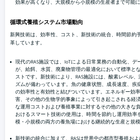
効果が高くなり、大規模から小規模の生産者まで可能
循環式養殖システム市場動向
新興技術は、効率性、コスト、新技術の統合、時間節約手
革しています。
現代のRAS施設では、IoTによる日常業務の自動化、
が、給餌、水質、廃棄物管理の最適化において標準と
ストです。新技術により、RAS施設には、酸素レベル
ズムが備わっています。魚の健康状態、成長速度、疾
の効率性と有効性と結びついています。エネルギー効率
害、その他の生物学的事象によって引き起こされる経済
な運用コストおよび養殖事業に対するその他の大きな負
おけるスマート技術の使用は、時間を節約し運用効率
模・小規模の両方の養魚場における継続的な生産と規
新技術の統合に加えて、RASは世界中の都市型養殖お