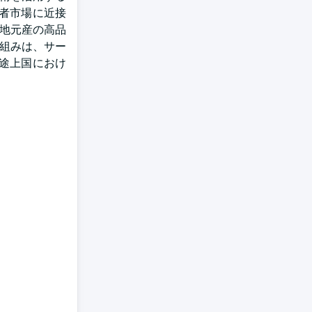
者市場に近接
て地元産の高品
り組みは、サー
途上国におけ