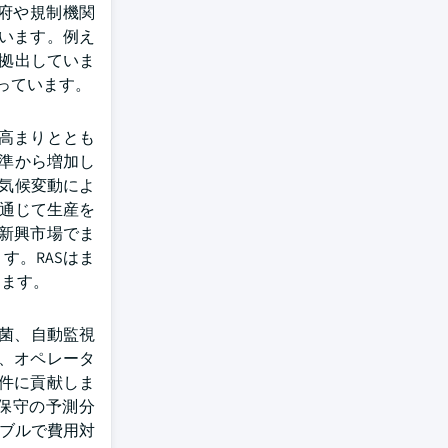
府や規制機関
います。例え
を拠出していま
っています。
の高まりととも
水準から増加し
と気候変動によ
を通じて生産を
新興市場でま
。RASはま
します。
殺菌、自動監視
、オペレータ
件に貢献しま
用保守の予測分
ラブルで費用対