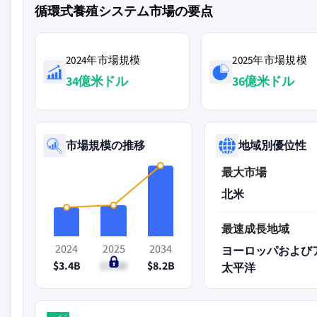
循環式養殖システム市場の要点
2024年市場規模
2025年市場規模
34億米ドル
36億米ドル
市場規模の推移
地域別優位性
最大市場
北米
最速成長地域
2024
2025
2034
ヨーロッパおよび
$3.4B
$3.6B
$8.2B
太平洋