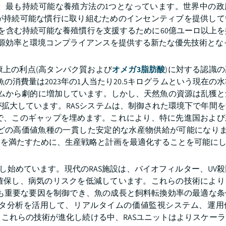
、最も持続可能な養殖方法の1つとなっています。世界中の政
が持続可能な慣行に取り組むためのインセンティブを提供して
ASを含む持続可能な養殖慣行を支援するために60億ユーロ以上
資源効率と環境コンプライアンスを提供する新たな優先技術とな
上の利点(高タンパク質および
オメガ3脂肪酸
)に対する認識
魚の消費量は2023年の1人当たり20.5キログラムという現在の
グラムから劇的に増加しています。しかし、天然魚の資源は乱獲
拡大しています。RASシステムは、制御された環境下で年間
で、このギャップを埋めます。これにより、特に先進国および
どの高価値魚種の一貫した安定的な水産物供給が可能になります
求を満たすために、生産戦略と計画を最適化することを可能に
し始めています。現代のRAS施設は、バイオフィルター、UV
確保し、病気のリスクを低減しています。これらの技術により
最も重要な要因を制御でき、魚の成長と飼料転換効率の最適な条
データ分析を活用して、リアルタイムの価値監視システム、運
これらの技術が進化し続ける中、RASユニットはよりスケー