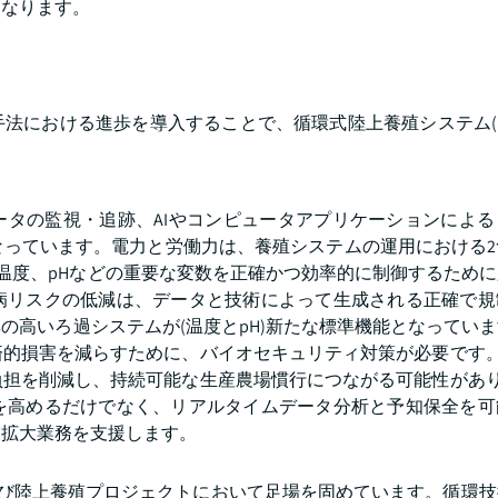
になります。
法における進歩を導入することで、循環式陸上養殖システム(R
データの監視・追跡、AIやコンピュータアプリケーションによ
なっています。電力と労働力は、養殖システムの運用における2
、温度、pHなどの重要な変数を正確かつ効率的に制御するため
病リスクの低減は、データと技術によって生成される正確で規
の高いろ過システムが(温度とpH)新たな標準機能となってい
的損害を減らすために、バイオセキュリティ対策が必要です。
担を削減し、持続可能な生産農場慣行につながる可能性があり
を高めるだけでなく、リアルタイムデータ分析と予知保全を可
模拡大業務を支援します。
よび陸上養殖プロジェクトにおいて足場を固めています。循環