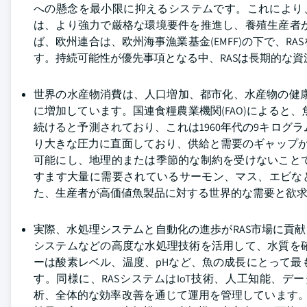
への懸念を最小限に抑えるシステムです。これにより
は、より強力で厳格な環境要件を推進し、養殖生産者
ば、欧州連合は、欧州海事漁業基金(EMFF)の下で、R
す。持続可能性が優先事項となる中、RASは長期的な
世界の水産物消費は、人口増加、都市化、水産物の健康
に増加しています。国連食糧農業機関(FAO)によると、
続けると予測されており、これは1960年代の9キロ
り大きな圧力に直面しており、供給と需要のギャップが
可能にし、地理的または季節的な制約を受けないこと
すます大量に需要されているサーモン、マス、エビな
た、生産者が高価値魚製品に対する世界的な需要と欲
実際、水処理システムと自動化の進歩がRAS市場に貢献
システムなどの高度な水処理技術を活用して、水質を
ーは酸素レベル、温度、pHなど、魚の成長にとって
す。同様に、RASシステムはIoT技術、人工知能、
析、全体的な効率改善を通じて運用を管理しています。