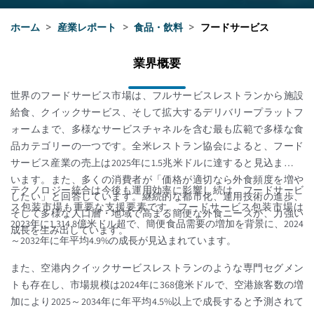
ホーム
>
産業レポート
>
食品・飲料
>
フードサービス
業界概要
世界のフードサービス市場は、フルサービスレストランから施設
給食、クイックサービス、そして拡大するデリバリープラットフ
ォームまで、多様なサービスチャネルを含む最も広範で多様な食
品カテゴリーの一つです。全米レストラン協会によると、フード
サービス産業の売上は2025年に1.5兆米ドルに達すると見込まれて
います。また、多くの消費者が「価格が適切なら外食頻度を増や
テクノロジー統合は今後も運用効率に影響し続け、フードサービ
したい」と回答しています。継続的な都市化、運用技術の進歩、
ス包装市場も重要な支援要素です。フードサービス包装市場は
そして多様な人口層・地域で高まる簡便な外食ニーズが、力強い
2023年に1,314.8億米ドル超で、簡便食品需要の増加を背景に、2024
成長を生み出しています。
～2032年に年平均4.9%の成長が見込まれています。
また、空港内クイックサービスレストランのような専門セグメン
トも存在し、市場規模は2024年に368億米ドルで、空港旅客数の増
加により2025～2034年に年平均4.5%以上で成長すると予測されて