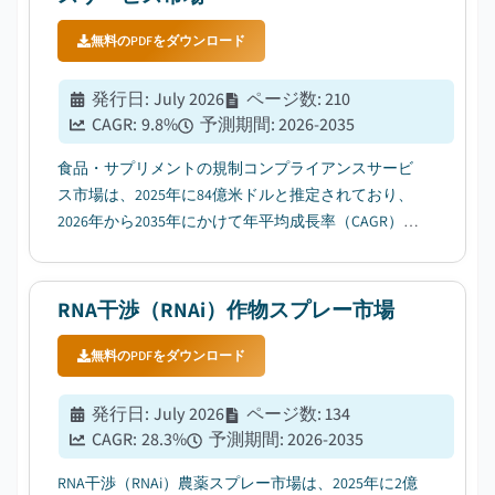
無料のPDFをダウンロード
発行日
:
July 2026
ページ数
:
210
CAGR:
9.8
%
予測期間
:
2026-2035
食品・サプリメントの規制コンプライアンスサービ
ス市場は、2025年に84億米ドルと推定されており、
2026年から2035年にかけて年平均成長率（CAGR）
9.8%で成長すると見込まれています。その要因とし
て、食品安全・表示規制の厳格化が挙げられま
す。...
RNA干渉（RNAi）作物スプレー市場
無料のPDFをダウンロード
発行日
:
July 2026
ページ数
:
134
CAGR:
28.3
%
予測期間
:
2026-2035
RNA干渉（RNAi）農薬スプレー市場は、2025年に2億