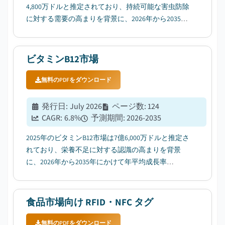
4,800万ドルと推定されており、持続可能な害虫防除
に対する需要の高まりを背景に、2026年から2035年
にかけて年平均成長率（CAGR）28.3%で成長すると
見込まれています。...
ビタミンB12市場
無料のPDFをダウンロード
発行日
:
July 2026
ページ数
:
124
CAGR:
6.8
%
予測期間
:
2026-2035
2025年のビタミンB12市場は7億6,000万ドルと推定さ
れており、栄養不足に対する認識の高まりを背景
に、2026年から2035年にかけて年平均成長率
（CAGR）6.8%で拡大すると見込まれている。...
食品市場向け RFID・NFC タグ
無料のPDFをダウンロード