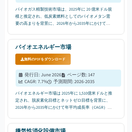
バイオガス精製技術市場は、2025年に 20 億米ドル規
模と推定され、低炭素燃料としてのバイオメタン需
要の高まりを背景に、2026年から2035年にかけて年
平均成長率（CAGR）11.2%で成長すると予測されて
いる。...
バイオエネルギー市場
無料のPDFをダウンロード
発行日
:
June 2026
ページ数
:
147
CAGR:
7.7
%
予測期間
:
2026-2035
バイオエネルギー市場は 2025年に 1,510億米ドルと推
定され、脱炭素化目標とネットゼロ目標を背景に、
2026年から2035年にかけて年平均成長率（CAGR）
7.7%で成長すると予測される。...
嫌気性消化設備市場