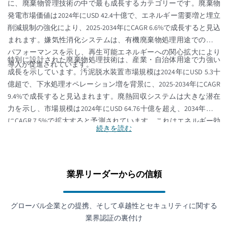
に、廃棄物管理技術の中で最も成長するカテゴリーです。廃棄物
発電市場価値は2024年にUSD 42.4十億で、エネルギー需要増と埋立
削減規制の強化により、2025-2034年にCAGR 6.6%で成長すると見込
まれます。嫌気性消化システムは、有機廃棄物処理用途での高い
パフォーマンスを示し、再生可能エネルギーへの関心拡大により
特別に設計された廃棄物処理技術は、産業・自治体用途で力強い
導入が促進されています。
成長を示しています。汚泥脱水装置市場規模は2024年にUSD 5.3十
億超で、下水処理オペレーション増を背景に、2025-2034年にCAGR
9.4%で成長すると見込まれます。廃熱回収システムは大きな潜在
力を示し、市場規模は2024年にUSD 64.76十億を超え、2034年まで
にCAGR 7.5%で拡大すると予測されています。これはエネルギー効
続きを読む
率政策により後押しされています。廃熱発電システム、廃水回収
システム、焼却炉、陸上焼却炉、掘削廃棄物対策などが、従来の
廃棄物処理パラダイムを変革し、自治体・産業分野での資源回収
と環境規制対応を強化しています。
業界リーダーからの信頼
グローバル企業との提携、そして卓越性とセキュリティに関する
業界認証の裏付け