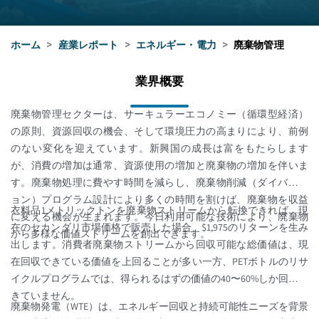
ホーム
>
産業レポート
>
エネルギー・電力
>
廃棄物管理
業界概要
廃棄物管理セクターは、サーキュラーエコノミー（循環型経済）
の原則、資源回収の機会、そして環境圧力の高まりにより、前例
のない変化を迎えています。新興国の成長は富をもたらします
が、消費の増加は通常、資源使用の増加と廃棄物の増加を伴いま
す。廃棄物処理に費やす時間を減らし、廃棄物削減（ダイバージ
ョン）プログラム設計により多くの時間を割けば、廃棄物を収益
衣料品1メトリックトンを廃棄物ストリームから転換できれば、現
に変える機会が生まれます。今日利用可能な技術により、廃棄物
在のセカンダリ市場価格で販売した場合、$1,975のリターンを生み
から多様な価値ストリームを創出できます。
出します。消費者廃棄物ストリームから回収可能な総価値は、現
在回収できている価値を上回ることが多い一方、PETボトルのリサ
イクルプログラムでは、得られるはずの価値の40〜60%しか回収で
きていません。
廃棄物発電（WTE）は、エネルギー回収と持続可能性ニーズを背景