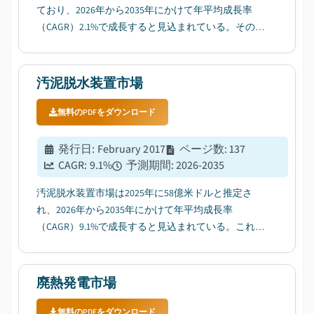
ており、2026年から2035年にかけて年平均成長率
（CAGR）2.1%で成長すると見込まれている。その要
因として、厳格化する廃棄物管理・環境規制が挙げ
られる。...
汚泥脱水装置市場
無料のPDFをダウンロード
発行日
:
February 2017
ページ数
:
137
CAGR:
9.1
%
予測期間
:
2026-2035
汚泥脱水装置市場は2025年に58億米ドルと推定さ
れ、2026年から2035年にかけて年平均成長率
（CAGR）9.1%で成長すると見込まれている。これ
は、廃水に関する環境・健康上の懸念が高まってい
ることが要因だ。...
廃熱発電市場
無料のPDFをダウンロード