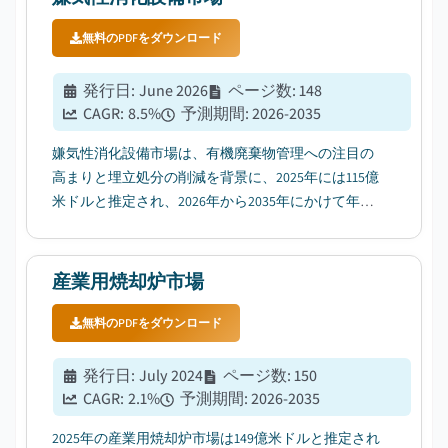
無料のPDFをダウンロード
発行日
:
June 2026
ページ数
:
148
CAGR:
8.5
%
予測期間
:
2026-2035
嫌気性消化設備市場は、有機廃棄物管理への注目の
高まりと埋立処分の削減を背景に、2025年には115億
米ドルと推定され、2026年から2035年にかけて年平
均成長率（CAGR）8.5%で成長すると予測される。...
産業用焼却炉市場
無料のPDFをダウンロード
発行日
:
July 2024
ページ数
:
150
CAGR:
2.1
%
予測期間
:
2026-2035
2025年の産業用焼却炉市場は149億米ドルと推定され