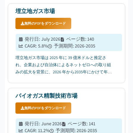
埋立地ガス市場
無料のPDFをダウンロード
発行日
:
July 2026
ページ数
:
140
CAGR:
5.8
%
予測期間
:
2026-2035
埋立地ガス市場は 2025 年に 39 億米ドルと推定さ
れ、企業および自治体によるネットゼロへの取り組
みの拡大を背景に、2026 年から2035年にかけて年平
均成長率（CAGR）5.8%で成長すると予測されてい
る。...
バイオガス精製技術市場
無料のPDFをダウンロード
発行日
:
June 2026
ページ数
:
141
CAGR:
11.2
%
予測期間
:
2026-2035