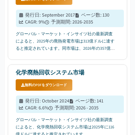
発行日
:
September 2017
ページ数
:
130
CAGR:
9
%
予測期間
:
2026-2035
グローバル・マーケット・インサイツ社の最新調査
によると、2025年の廃熱発電市場は313億ドルに達す
ると推定されています。同市場は、2026年の357億ド
ルから2035年には779億ドルに成長すると予測されて
おり、年平均成長率（CAGR）は9%と見込まれてい
ます。...
化学廃熱回収システム市場
無料のPDFをダウンロード
発行日
:
October 2024
ページ数
:
141
CAGR:
6.6
%
予測期間
:
2026 - 2035
グローバル・マーケット・インサイツ社の最新調査
によると、化学廃熱回収システム市場は2025年に116
億ドルに達すると推定されています。...