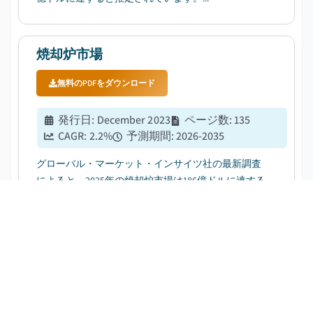
焼却炉市場
無料のPDFをダウンロード
発行日
:
December 2023
ページ数
:
135
CAGR:
2.2
%
予測期間
:
2026-2035
グローバル・マーケット・インサイツ社の最新調査
によると、2025年の焼却炉市場は186億ドルに達する
と推定されています。同市場は2026年に191億ドルか
ら2035年には233億ドルに成長すると予測されてお
り、年平均成長率（CAGR）は2.2%と見込まれていま
す。...
固形制御掘削廃棄物管理市場
無料のPDFをダウンロード