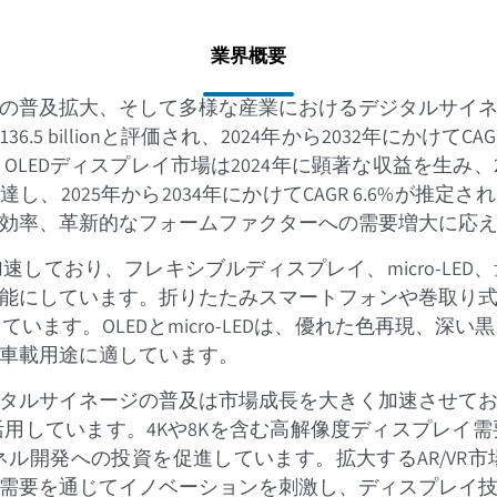
業界概要
の普及拡大、そして多様な産業におけるデジタルサイ
6.5 billionと評価され、2024年から2032年にか
LEDディスプレイ市場は2024年に顕著な収益を生み、
onに達し、2025年から2034年にかけてCAGR 6.6%が推定さ
効率、革新的なフォームファクターへの需要増大に応
しており、フレキシブルディスプレイ、micro-LE
能にしています。折りたたみスマートフォンや巻取り
ます。OLEDとmicro-LEDは、優れた色再現、
車載用途に適しています。
タルサイネージの普及は市場成長を大きく加速させて
用しています。4Kや8Kを含む高解像度ディスプレイ
ル開発への投資を促進しています。拡大するAR/VR
需要を通じてイノベーションを刺激し、ディスプレイ