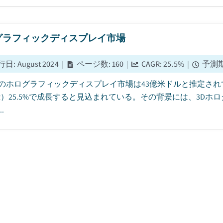
グラフィックディスプレイ市場
行日
:
August 2024
|
ページ数
:
160
|
CAGR:
25.5
%
|
予測
5年のホログラフィックディスプレイ市場は43億米ドルと推定されて
GR）25.5%で成長すると見込まれている。その背景には、3D
.
車用ディスプレイ市場
行日
:
March 2019
|
ページ数
:
170
|
CAGR:
12.2
%
|
予測期
用ディスプレイ市場は2025年に173億米ドルと評価され、2026年か
ると見込まれており、その原動力は電気自動車産業の拡大にある。