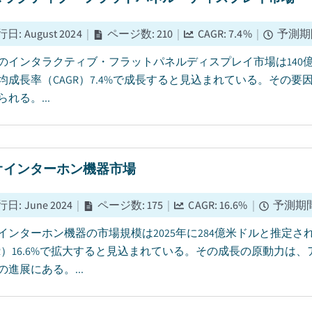
行日
:
August 2024
|
ページ数
:
210
|
CAGR:
7.4
%
|
予測期
5年のインタラクティブ・フラットパネルディスプレイ市場は140億
均成長率（CAGR）7.4%で成長すると見込まれている。その
れる。...
オインターホン機器市場
行日
:
June 2024
|
ページ数
:
175
|
CAGR:
16.6
%
|
予測期
インターホン機器の市場規模は2025年に284億米ドルと推定され
GR）16.6%で拡大すると見込まれている。その成長の原動力
の進展にある。...