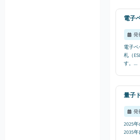
電子
発
電子ペ
札（E
す。...
量子
発
202
203