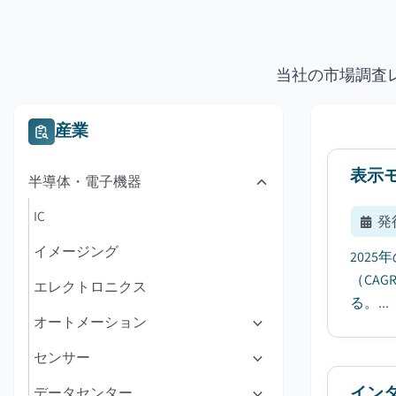
当社の市場調査
産業
表示
半導体・電子機器
IC
発
イメージング
202
（CA
エレクトロニクス
る。...
オートメーション
センサー
イン
データセンター