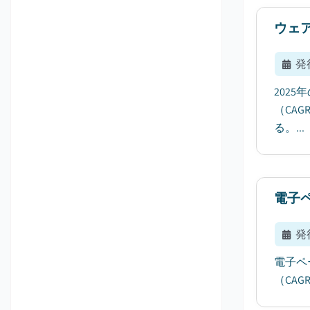
ウェ
発
202
（CA
る。...
電子
発
電子ペ
（CA