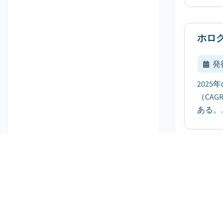
ホロ
発
202
（CA
ある。..
自動
発
自動車
成長す