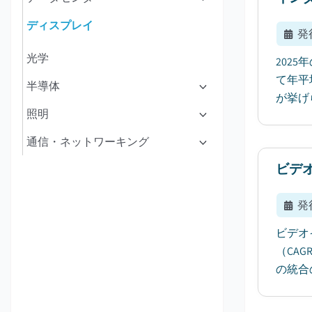
ディスプレイ
発
光学
202
て年平
半導体
が挙げら
照明
通信・ネットワーキング
ビデ
発
ビデオ
（CA
の統合