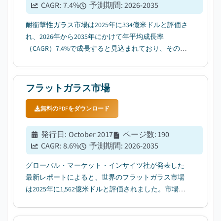
CAGR:
7.4
%
予測期間
:
2026-2035
耐衝撃性ガラス市場は2025年に334億米ドルと評価さ
れ、2026年から2035年にかけて年平均成長率
（CAGR）7.4%で成長すると見込まれており、その要
因として世界的な高純度プロピレンカーボネートの
消費拡大が挙げられる。...
フラットガラス市場
無料のPDFをダウンロード
発行日
:
October 2017
ページ数
:
190
CAGR:
8.6
%
予測期間
:
2026-2035
グローバル・マーケット・インサイツ社が発表した
最新レポートによると、世界のフラットガラス市場
は2025年に1,562億米ドルと評価されました。市場は
2026年の1,691億米ドルから2035年には3,563億米ドル
に成長し、年平均成長率(CAGR)は8.6%になると予想