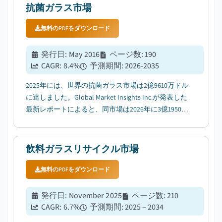
されています。...
抗菌ガラス市場
無料のPDFをダウンロード
発行日
:
May 2016
ページ数
:
190
CAGR:
8.4
%
予測期間
:
2026-2035
2025年には、世界の抗菌ガラス市場は2億9610万ドル
に達しました。Global Market Insights Inc.が発表した
最新レポートによると、同市場は2026年に3億1950万
ドルから2035年には6億6030万ドルに成長し、年間成
長率（CAGR）は8.4%と予測されています。...
飲料ガラスリサイクル市場
無料のPDFをダウンロード
発行日
:
November 2025
ページ数
:
210
CAGR:
6.7
%
予測期間
:
2025 – 2034