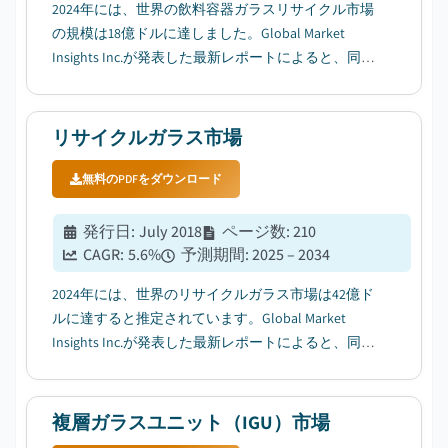
2024年には、世界の飲料容器ガラスリサイクル市場
の規模は18億ドルに達しました。Global Market
Insights Inc.が発表した最新レポートによると、同市
場は2025年に20億ドルから2034年には35億ドルに成
長し、年間平均成長率（CAGR）は6.7%と予測されて
います。...
リサイクルガラス市場
無料のPDFをダウンロード
発行日
:
July 2018
ページ数
:
210
CAGR:
5.6
%
予測期間
:
2025 – 2034
2024年には、世界のリサイクルガラス市場は42億ド
ルに達すると推定されています。Global Market
Insights Inc.が発表した最新レポートによると、同市
場は2025年に45億ドルから2034年には73億ドルに成
長し、年間平均成長率（CAGR）は5.6%になる見込み
です。...
複層ガラスユニット（IGU）市場