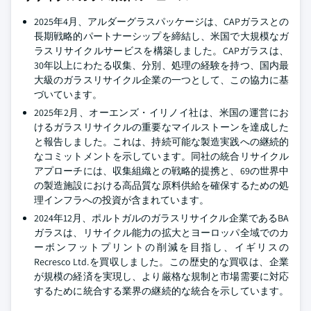
2025年4月、アルダーグラスパッケージは、CAPガラスとの
長期戦略的パートナーシップを締結し、米国で大規模なガ
ラスリサイクルサービスを構築しました。CAPガラスは、
30年以上にわたる収集、分別、処理の経験を持つ、国内最
大級のガラスリサイクル企業の一つとして、この協力に基
づいています。
2025年2月、オーエンズ・イリノイ社は、米国の運営にお
けるガラスリサイクルの重要なマイルストーンを達成した
と報告しました。これは、持続可能な製造実践への継続的
なコミットメントを示しています。同社の統合リサイクル
アプローチには、収集組織との戦略的提携と、69の世界中
の製造施設における高品質な原料供給を確保するための処
理インフラへの投資が含まれています。
2024年12月、ポルトガルのガラスリサイクル企業であるBA
ガラスは、リサイクル能力の拡大とヨーロッパ全域でのカ
ーボンフットプリントの削減を目指し、イギリスの
Recresco Ltd.を買収しました。この歴史的な買収は、企業
が規模の経済を実現し、より厳格な規制と市場需要に対応
するために統合する業界の継続的な統合を示しています。