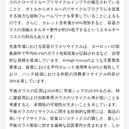
スのクローズドループリサイクルインフラが確立されている
ことと、ボトルからボトルへのリサイクルプログラムを促進
する強力な規制フレームワークを享受していることによるも
のです。さらに、カレット含有量が10%増加すると、容器ガ
ラスの溶融エネルギー要件が約3%低下するというエネルギー
コストの利点もあります。
先進市場における容器ガラスリサイクルは、ヨーロッパの収
集操作で平均80.1%のガラス包装収集が記録されるなど、合理
的な規模を達成しています。Ardagh Groupのような主要製造
業者は、操業における平均カレット使用率を56%と報告して
おり、バッチ組成における外部の消費者リサイクル内容が
38%を表しています。
平板ガラスの応用は2024年に市場シェアの20.9%を占め、特
に建築用および自動車用ガラスのリサイクル率が低いことを
考慮すると、未開拓の可能性が大きいことを示しています。
平板ガラスのリサイクルに関する技術的な障壁には、製品の
長いライフサイクル、収集ロジスティクスの難しさ、新しい
平板ガラス製造に対する厳格な品質要件が含まれます。しか