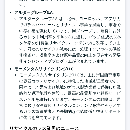
す。
アルダーグループS.A.
アルダーグループS.A.は、北米、ヨーロッパ、アフリカ
でガラスパッケージとリサイクル事業を展開し、市場で
の存在感を強化しています。同グループは、運営におけ
るカレット利用率を平均56%に達し、バッチ組成の38%
を外部の消費後リサイクルコンテンツに依存していま
す。同社のリサイクル戦略には、処理インフラへの供給
側投資と、収集率および原料品質の向上を促進する需要
側インセンティブプログラムが含まれています。
モーメンタムリサイクリングLLC
モーメンタムリサイクリングLLCは、主に米国西部市場
の容器ガラスリサイクルに特化した地域処理業者です。
同社は、地元および地域のガラス製造業者に近接した戦
略的な処理施設を建設し、最高の品質基準と顧客サービ
スレベルを維持しています。モーメンタムの戦略は、運
営における消費後リサイクルコンテンツを増やそうとす
るガラス製造業者との長期的な供給関係と技術サポート
に焦点を当てています。
リサイクルガラス業界のニュース