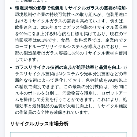
して機能します。
環境規制の影響で包装用リサイクルガラスの需要が増加
-
環境規制や企業の持続可能性への取り組みが、包装用途に
おけるリサイクルガラスの需要を高めています。例えば、
欧州連合は、2030年までにガラス包装のリサイクル回収率
を90%に引き上げる野心的な目標を掲げており、現在の平
均回収率は80.1%です。食品・飲料業界では、企業内でク
ローズドループリサイクルシステムが導入されており、一
部の製造業者はガラス容器に82%のリサイクル素材を使用
しています。
ガラスリサイクル技術の進歩が処理効率と品質を向上
- ガ
ラスリサイクル技術はAIシステムや光学分別技術などの革
新的な技術によって進化しており、色や組成を99.8%以上
の精度で識別できます。この最新の分別技術は、1分間に
70本のボトルを分別し、汚染物質を識別し、ロボットアー
ムを操作して分別を行うことができます。これにより、処
理効率と最終製品の品質が大幅に向上し、リサイクル施設
の作業員の安全性も確保されています。
リサイクルガラス市場分析