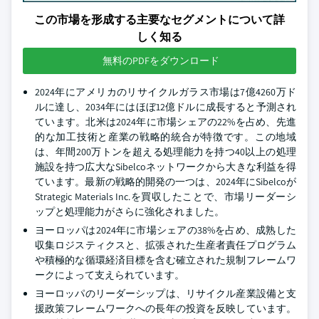
この市場を形成する主要なセグメントについて詳
しく知る
無料のPDFをダウンロード
2024年にアメリカのリサイクルガラス市場は7億4260万ド
ルに達し、2034年にはほぼ12億ドルに成長すると予測され
ています。北米は2024年に市場シェアの22%を占め、先進
的な加工技術と産業の戦略的統合が特徴です。この地域
は、年間200万トンを超える処理能力を持つ40以上の処理
施設を持つ広大なSibelcoネットワークから大きな利益を得
ています。最新の戦略的開発の一つは、2024年にSibelcoが
Strategic Materials Inc.を買収したことで、市場リーダーシ
ップと処理能力がさらに強化されました。
ヨーロッパは2024年に市場シェアの38%を占め、成熟した
収集ロジスティクスと、拡張された生産者責任プログラム
や積極的な循環経済目標を含む確立された規制フレームワ
ークによって支えられています。
ヨーロッパのリーダーシップは、リサイクル産業設備と支
援政策フレームワークへの長年の投資を反映しています。