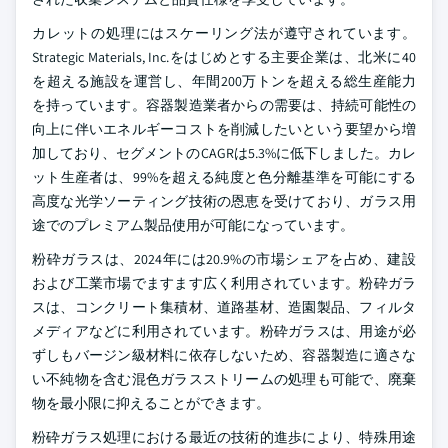
カレットの処理にはスケーリング法が遵守されています。
Strategic Materials, Inc.をはじめとする主要企業は、北米に40
を超える施設を運営し、年間200万トンを超える総生産能力
を持っています。容器製造業者からの需要は、持続可能性の
向上に伴いエネルギーコストを削減したいという要望から増
加しており、セグメントのCAGRは5.3%に低下しました。カレ
ット生産者は、99%を超える純度と色分離基準を可能にする
高度な光学ソーティング技術の恩恵を受けており、ガラス用
途でのプレミアム製品使用が可能になっています。
粉砕ガラスは、2024年には20.9%の市場シェアを占め、建設
および工業市場でますます広く利用されています。粉砕ガラ
スは、コンクリート集積材、道路基材、造園製品、フィルタ
メディアなどに利用されています。粉砕ガラスは、用途が必
ずしもバージン級材料に依存しないため、容器製造に適さな
い不純物を含む混色ガラスストリームの処理も可能で、廃棄
物を最小限に抑えることができます。
粉砕ガラス処理における最近の技術的進歩により、特殊用途