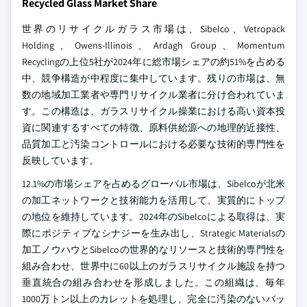
Recycled Glass Market Share
世界のリサイクルガラス市場は、Sibelco、Vetropack
Holding、Owens-Illinois、Ardagh Group、Momentum
Recyclingの上位5社が2024年に総市場シェアの約51%を占める
中、競争構造が中程度に集中しています。残りの市場は、無
数の地域加工業者や専門リサイクル業者に分け合われていま
す。この構造は、ガラスリサイクル操業における高い資本投
資に関連するすべての特徴、原料供給源への地理的近接性、
品質加工と汚染コントロールにおける必要な技術的専門性を
反映しています。
12.1%の市場シェアを占めるグローバル市場は、Sibelcoが北米
の加工ネットワークと技術能力を活用して、実質的にトップ
の地位を維持しています。2024年のSibelcoによる取得は、実
際にポジティブなシナジーを生み出し、Strategic Materialsの
加工ノウハウとSibelcoの世界的なリソースと技術的専門性を
組み合わせ、世界中に60以上のガラスリサイクル施設を持つ
垂直統合の組み合わせを形成しました。この組織は、毎年
1000万トン以上のカレットを処理し、完全に汚染のないバッ