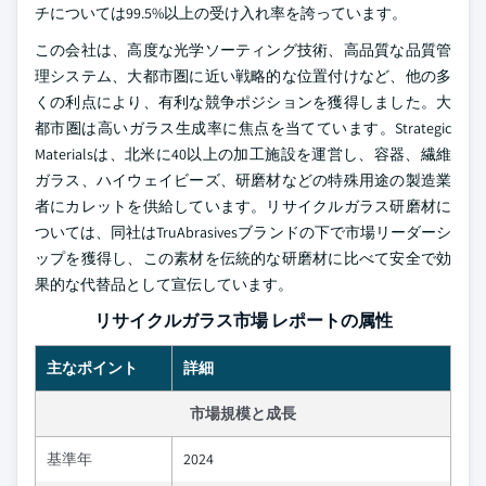
チについては99.5%以上の受け入れ率を誇っています。
この会社は、高度な光学ソーティング技術、高品質な品質管
理システム、大都市圏に近い戦略的な位置付けなど、他の多
くの利点により、有利な競争ポジションを獲得しました。大
都市圏は高いガラス生成率に焦点を当てています。Strategic
Materialsは、北米に40以上の加工施設を運営し、容器、繊維
ガラス、ハイウェイビーズ、研磨材などの特殊用途の製造業
者にカレットを供給しています。リサイクルガラス研磨材に
ついては、同社はTruAbrasivesブランドの下で市場リーダーシ
ップを獲得し、この素材を伝統的な研磨材に比べて安全で効
果的な代替品として宣伝しています。
リサイクルガラス市場 レポートの属性
主なポイント
詳細
市場規模と成長
基準年
2024