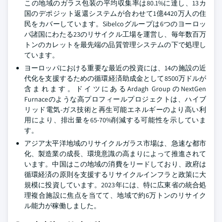
この地域のガラス包装の平均収集率は80.1%に達し、13カ
国のデポジット返還システムが合わせて1億4420万人の住
民をカバーしています。Sibelcoグループは6つのヨーロッ
パ諸国にわたる23のリサイクル工場を運営し、毎年数百万
トンのカレットを最先端の品質管理システムの下で処理し
ています。
ヨーロッパにおける重要な最近の投資には、14の施設の近
代化を支援するための循環経済助成金として8500万ドルが
含まれます。ドイツにあるArdagh GroupのNextGen
Furnaceのような高プロフィールプロジェクトは、ハイブ
リッド電気-ガス技術と再生可能エネルギーのより高い利
用により、排出量を65-70%削減する可能性を示していま
す。
アジア太平洋地域のリサイクルガラス市場は、急速な都市
化、製造業の成長、環境意識の高まりによって推進されて
います。中国はこの地域の消費をリードしており、政府は
循環経済の原則を支援するリサイクルインフラと政策に大
規模に投資しています。2023年には、特に広東省の統合処
理複合施設に焦点を当てて、地域で約6万トンのリサイク
ル能力が稼働しました。