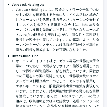
Vetropack Holding Ltd
Vetropack Holding Ltd.は、製造ネットワーク全体でカレ
ットの使用を最適化するためにリサイクル活動と統合さ
れたヨーロッパを代表するガラスパッケージング会社で
す。スイスを拠点とする革新的な会社は、Echovaiリタ
ーンボトル技術を先駆的に開発し、平均的なリユースボ
トルの1/3の軽量化を実現しながら、耐久性と高性能を
維持した容器を生産しています。この革新により、リタ
ーンパッケージシステムにおける持続可能性と効率性の
両方の目標を達成することが可能になりました。
Owens-Illinois Inc
オーエンズ・イリノイ社は、ガラス容器の世界的大手企
業の一つであり、大規模なリサイクル施設を運営してお
り、世界中の製造施設の一部を補完しています。同社は
69の工場を19カ国に展開しており、世界最大級のリサイ
クルガラス利用企業の一つとして、カレットを活用し、
エネルギーコストと二酸化炭素排出量の削減を実現して
います。これにより、持続可能性に関する野心的な目標
を達成しています。さらに、O-Iのリサイクルへの取り
組みは、収集組織との様々な提携や、処理インフラへの
投資を含むことで、高品質な原料供給を確保していま