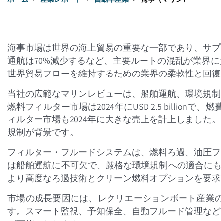
海事市場は世界の海上貿易の重要な一部であり、サプ
通航は70%減少するなど、主要ルートの混乱が業界に大き
世界貿易フローを維持するための業界の柔軟性と回復力を示しています
当社の広範なマリンレビューは、船舶運航、環境規制
燃料フィルター市場は2024年にUSD 2.5 billi
ィルター市場も2024年に大きな売上を計上しまし
規制が背景です。
フィルター・フルードシステムは、燃料ろ過、油圧フ
は船舶運航に不可欠で、厳格な環境規制への適合にも
より高度なろ過技術とクリーン燃料オプションを要求
市場の成長要因には、レクリエーションボート産業
す。スマート監視、予知保全、自動フルード管理など