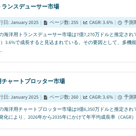
トランスデューサー市場
行日
:
January 2025
|
ページ数
:
255
|
CAGR:
3.6
%
|
予測
5年の海洋用トランスデューサー市場は7億7,270万ドルと推定され
GR）3.6%で成長すると見込まれている。その要因として、多
.
用チャートプロッター市場
行日
:
January 2025
|
ページ数
:
260
|
CAGR:
3.6
%
|
予測
5年の海洋用チャートプロッター市場は9億6,350万ドルと推定
発化により、2026年から2035年にかけて年平均成長率（CAGR）