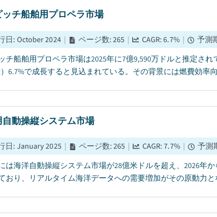
ピッチ船舶用プロペラ市場
行日
:
October 2024
|
ページ数
:
265
|
CAGR:
6.7
%
|
予測
ッチ船舶用プロペラ市場は2025年に7億9,590万ドルと推定され
GR）6.7%で成長すると見込まれている。その背景には燃費効率向
用自動操縦システム市場
行日
:
January 2025
|
ページ数
:
265
|
CAGR:
7.7
%
|
予測
5年には海洋自動操縦システム市場が28億米ドルを超え、2026年から
ており、リアルタイム海洋データへの需要増加がその原動力となっ