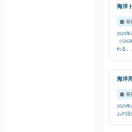
海洋
発
202
（CA
れる。..
海洋
発
202
ムの活