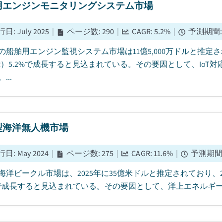
用エンジンモニタリングシステム市場
行日
:
July 2025
|
ページ数
:
290
|
CAGR:
5.2
%
|
予測期間
5年の船舶用エンジン監視システム市場は11億5,000万ドルと推定
GR）5.2%で成長すると見込まれている。その要因として、Io
...
型海洋無人機市場
行日
:
May 2024
|
ページ数
:
275
|
CAGR:
11.6
%
|
予測期
海洋ビークル市場は、2025年に35億米ドルと推定されており、20
6%で成長すると見込まれている。その要因として、洋上エネルギー