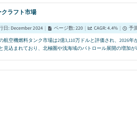
ークラフト市場
行日
:
December 2024
|
ページ数
:
220
|
CAGR:
4.4
%
|
予
年の航空機燃料タンク市場は2億3,110万ドルと評価され、2026年
と見込まれており、北極圏や浅海域のパトロール展開の増加が牽
橋梁システム市場
行日
:
July 2024
|
ページ数
:
250
|
CAGR:
7.2
%
|
予測期間
バル統合ブリッジシステム市場は、2025年に71.3億ドルと推定
年の140.7億ドルまで成長すると予想されており、複合年平均成長率（CAGR）
が最新レポートで発表しています。...