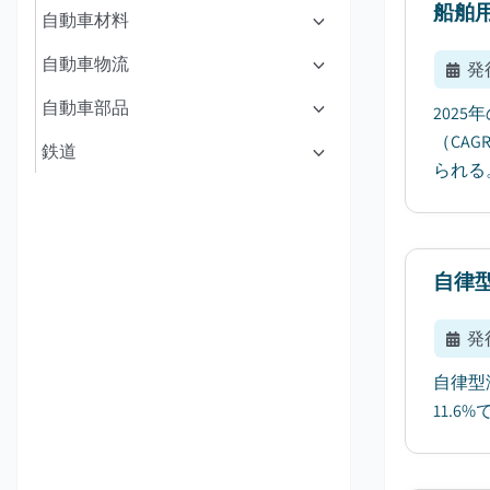
船舶
自動車材料
自動車物流
発
自動車部品
202
（CA
鉄道
られる。
自律
発
自律型
11.