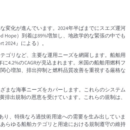
変化が進んでいます。2024年半ばまでにスエズ運河
d Hope）到着は89%増加し、地政学的な緊張の中でも
rt 2024』による）。
カテゴリなど、主要な運用ニーズを網羅します。船舶用
34年に4.2%のCAGRが見込まれます。米国の船舶用燃料フ
の関心増加、排出抑制と燃料品質改善を重視する厳格な
まざまな海事ニーズをカバーします。これらのシステム
硫黄排出規制の恩恵を受けています。これらの規制は、
あり、特殊なろ過技術用途への需要を生み出していま
てあらゆる船舶カテゴリと用途における規制遵守の維持