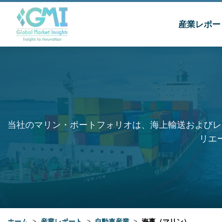
産業レポー
当社のマリン・ポートフォリオは、海上輸送およびレ
リエ
ホーム
>
産業レポート
>
自動車産業
>
海事（マリン）