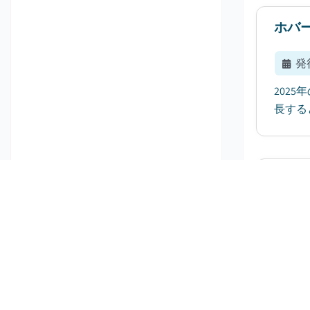
ホバ
発
2025
長する
統合
発
グロー
2035
Inc.