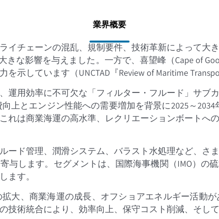
業界概要
ライチェーンの混乱、規制要件、技術革新によって大きな
な影響を与えました。一方で、喜望峰（Cape of Goo
（UNCTAD『Review of Maritime Transpo
、運用効率に不可欠な「フィルター・フルード」サブ
onで、燃費向上とエンジン性能への需要増加を背景に2025～20
た。これは商業海運の高水準、レクリエーションボートへ
ルード管理、潤滑システム、バラスト水処理など、さ
寄与します。セグメントは、国際海事機関（IMO）の
します。
の拡大、商業海運の成長、オフショアエネルギー活動が
の技術統合により、効率向上、保守コスト削減、そし