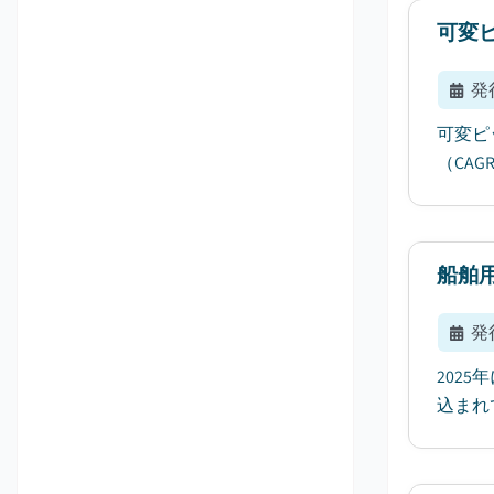
可変
発
可変ピ
（CA
船舶
発
202
込まれ