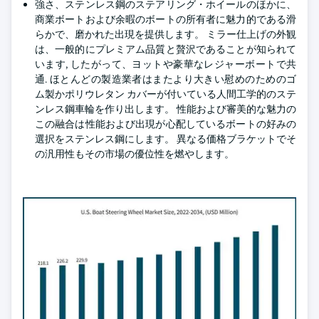
強さ、ステンレス鋼のステアリング・ホイールのほかに、
商業ボートおよび余暇のボートの所有者に魅力的である滑
らかで、磨かれた出現を提供します。 ミラー仕上げの外観
は、一般的にプレミアム品質と贅沢であることが知られて
います, したがって、ヨットや豪華なレジャーボートで共
通. ほとんどの製造業者はまたより大きい慰めのためのゴ
ム製かポリウレタン カバーが付いている人間工学的のステ
ンレス鋼車輪を作り出します。 性能および審美的な魅力の
この融合は性能および出現が心配しているボートの好みの
選択をステンレス鋼にします。 異なる価格ブラケットでそ
の汎用性もその市場の優位性を燃やします。