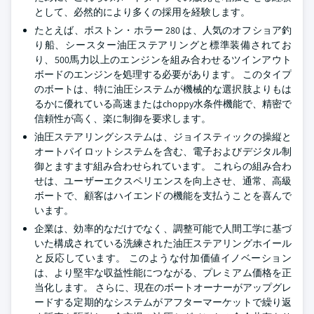
として、必然的により多くの採用を経験します。
たとえば、ボストン・ホラー 280 は、人気のオフショア釣
り船、シースター油圧ステアリングと標準装備されてお
り、500馬力以上のエンジンを組み合わせるツインアウト
ボードのエンジンを処理する必要があります。 このタイプ
のボートは、特に油圧システムが機械的な選択肢よりもは
るかに優れている高速またはchoppy水条件機能で、精密で
信頼性が高く、楽に制御を要求します。
油圧ステアリングシステムは、ジョイスティックの操縦と
オートパイロットシステムを含む、電子およびデジタル制
御とますます組み合わせられています。 これらの組み合わ
せは、ユーザーエクスペリエンスを向上させ、通常、高級
ボートで、顧客はハイエンドの機能を支払うことを喜んで
います。
企業は、効率的なだけでなく、調整可能で人間工学に基づ
いた構成されている洗練された油圧ステアリングホイール
と反応しています。 このような付加価値イノベーション
は、より堅牢な収益性能につながる、プレミアム価格を正
当化します。 さらに、現在のボートオーナーがアップグレ
ードする定期的なシステムがアフターマーケットで繰り返