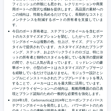
フィニッシュの外観にも惹かれ、レクリエーションや商業
用ボートへの贅沢な感触を提供します。 高品質の素材への
この傾向は、性能を高めるだけでなく、長期的なコストと
メンテナンスを削減するボートの所有者を支援していま
す。
今日のボート所有者は、ステアリングホイールを含むボー
トのカスタマイズオプションを望む。 したがって、ステア
リングホイールは複数の色、仕上げ、サイズ、グリップス
タイルで提供されています。 カスタマイズされたブランデ
ィング、ステッチ、およびバックライトのロゴは、特にヨ
ットの所有者と独特のスタイルを探している海洋の愛好家
の間で、さらに人気が高まっています。 ミッドレンジの豪
華ボートや、小型のボートはカスタマイズのアップサージ
を経験しているだけではありません。 モジュラー設計とシ
ンプルにインストールされたアップグレードキットを導入
することで、メーカーはこれを最大限に活用しています。
パーソナライゼーションへの傾向は、船舶用機器の自己表
現とブランド認知のための一般的な必要性を強化します。
2024年3月、Carbonauticaは2024年にカーボンファイバース
テアリングホイールを発売しました。 パワーボートのため
のモノコックの車輪は性能を改善し、見ます軽いしかし強