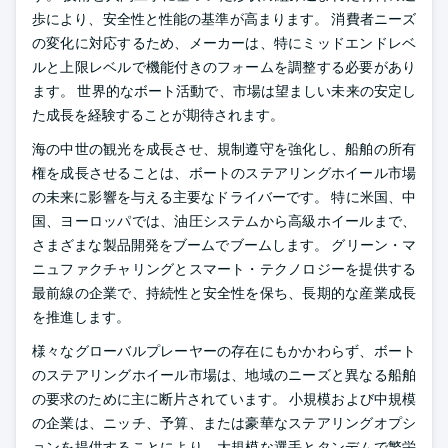
歩により、安全性と性能の基準が高まります。 消費者ニーズ
の変化に対応するため、メーカーは、特にミッドエンドレベ
ルと上限レベルで機能付きのフォームを調整する必要があり
ます。 世界的なボート活動で、市場は望ましい未来の安定し
た成長を経験することが期待されます。
海の中世の観光を成長させ、規制遵守を強化し、船舶の所有
権を成長させることは、ボートのステアリングホイール市場
の未来に影響を与える主要なドライバーです。 特に米国、中
国、ヨーロッパでは、油圧システムから高級ホイールまで、
さまざまな製品開発をブームでブームします。 グリーン・マ
ニュファクチャリングとスマート・テクノロジーを提供する
最前線の企業で、持続性と安全性を保ち、長期的な産業成長
を推進します。
様々なグローバルプレーヤーの存在にもかかわらず、ボート
のステアリングホイール市場は、地域のニーズと異なる船舶
の要求のために主に断片されています。 小規模および中規模
の企業は、ニッチ、予算、または豪華なステアリングオプシ
ョンを提供することにより、大規模な選手とタンデムで繁栄