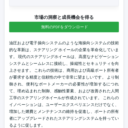
市場の洞察と成長機会を得る
無料のPDFをダウンロード
油圧および電子操向システムのような海操向システムの技術
的な革新は、ステアリング ホイールの企業を革命化していま
す。 現代のステアリングホイールは、高度なナビゲーション
システムとシームレスに接続し、操縦性とセキュリティを向
上させます。 これらの技術は、商用および高級ボート所有者
が要求する精度と信頼性の中で非常に望ましいです。 より制
御され、便利なボートメーカーの必要性が増加するにつれ
て、埋め込まれた制御、感触性要素、および改善された人間
工学のステアリングホイールが作成されています。 これらの
イノベーションは、ユーザーエクスペリエンスだけでなく、
増加した燃費とメンテナンスの維持を促進し、ボートの所有
者にアップグレードされたステアリングシステムを持ってい
るように促します。