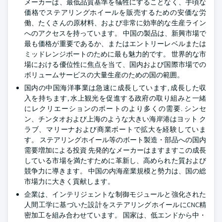
メーカーは、最低品質基準を犠牲にすることなく、手頃な
価格でステアリングホイールを販売するための安価な労
働、たくさんの原材料、および非常に効率的な生産ライン
へのアクセスを持っています。 中国の製品は、新興市場で
最も価格が重要であるか、またはエントリーレベルまたは
ミッドレンジボートのために最も魅力的です。 世界的な市
場における優位性に焦点を当て、国内および国際市場での
ボリュームサービスの大量生産のための国の範囲。
国内の中国海洋事業は急速に成長しています, 成長した収
入を持ちます, 水上観光を促進する政府の取り組みと一緒
にレクリエーションのボートのより多くの需要. シンセ
ン、チンタオおよび上海のような大きい海岸港はヨット ク
ラブ、マリーナおよび商業ボートで拡大を経験していま
す。 ステアリングホイール等のボート製造・部品への国内
需要増加による投資 先発的なメーカーはますますこの成長
している市場を満たすために革新し、高められた質および
競争力に導きます。 中国の内海産業規模と勢力は、国の総
市場力に大きく貢献します。
企業は、インテリジェントな制御モジュールと強化された
人間工学に基づいた設計をステアリングホイールにCNC精
密加工を組み合わせています。 国家は、低エンドから中・