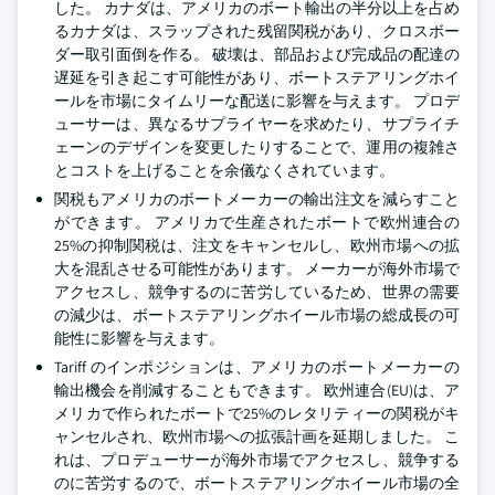
した。 カナダは、アメリカのボート輸出の半分以上を占め
るカナダは、スラップされた残留関税があり、クロスボー
ダー取引面倒を作る。 破壊は、部品および完成品の配達の
遅延を引き起こす可能性があり、ボートステアリングホイ
ールを市場にタイムリーな配送に影響を与えます。 プロデ
ューサーは、異なるサプライヤーを求めたり、サプライチ
ェーンのデザインを変更したりすることで、運用の複雑さ
とコストを上げることを余儀なくされています。
関税もアメリカのボートメーカーの輸出注文を減らすこと
ができます。 アメリカで生産されたボートで欧州連合の
25%の抑制関税は、注文をキャンセルし、欧州市場への拡
大を混乱させる可能性があります。 メーカーが海外市場で
アクセスし、競争するのに苦労しているため、世界の需要
の減少は、ボートステアリングホイール市場の総成長の可
能性に影響を与えます。
Tariff のインポジションは、アメリカのボートメーカーの
輸出機会を削減することもできます。 欧州連合(EU)は、ア
メリカで作られたボートで25%のレタリティーの関税がキ
ャンセルされ、欧州市場への拡張計画を延期しました。 こ
れは、プロデューサーが海外市場でアクセスし、競争する
のに苦労するので、ボートステアリングホイール市場の全