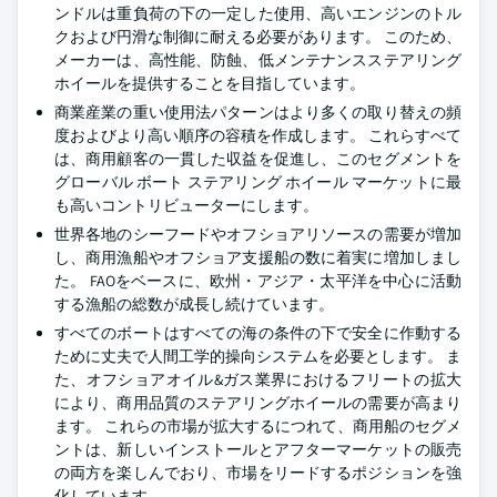
ンドルは重負荷の下の一定した使用、高いエンジンのトル
クおよび円滑な制御に耐える必要があります。 このため、
メーカーは、高性能、防蝕、低メンテナンスステアリング
ホイールを提供することを目指しています。
商業産業の重い使用法パターンはより多くの取り替えの頻
度およびより高い順序の容積を作成します。 これらすべて
は、商用顧客の一貫した収益を促進し、このセグメントを
グローバル ボート ステアリング ホイール マーケットに最
も高いコントリビューターにします。
世界各地のシーフードやオフショアリソースの需要が増加
し、商用漁船やオフショア支援船の数に着実に増加しまし
た。 FAOをベースに、欧州・アジア・太平洋を中心に活動
する漁船の総数が成長し続けています。
すべてのボートはすべての海の条件の下で安全に作動する
ために丈夫で人間工学的操向システムを必要とします。 ま
た、オフショアオイル&ガス業界におけるフリートの拡大
により、商用品質のステアリングホイールの需要が高まり
ます。 これらの市場が拡大するにつれて、商用船のセグメ
ントは、新しいインストールとアフターマーケットの販売
の両方を楽しんでおり、市場をリードするポジションを強
化しています。