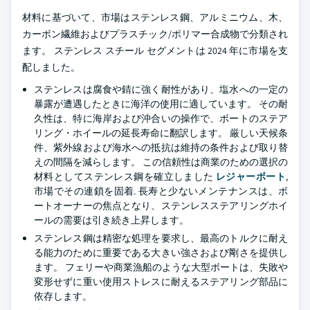
材料に基づいて、市場はステンレス鋼、アルミニウム、木、
カーボン繊維およびプラスチック/ポリマー合成物で分類され
ます。 ステンレス スチール セグメントは 2024 年に市場を支
配しました。
ステンレスは腐食や錆に強く耐性があり、塩水への一定の
暴露が遭遇したときに海洋の使用に適しています。 その耐
久性は、特に海岸および沖合いの操作で、ボートのステア
リング・ホイールの延長寿命に翻訳します。 厳しい天候条
件、紫外線および海水への抵抗は維持の条件および取り替
えの間隔を減らします。 この信頼性は商業のための選択の
材料としてステンレス鋼を確立しました
レジャーボート
,
市場でその連鎖を固着. 長寿と少ないメンテナンスは、ボ
ートオーナーの焦点となり、ステンレスステアリングホイ
ールの需要は引き続き上昇します。
ステンレス鋼は精密な処理を要求し、最高のトルクに耐え
る能力のために重要である大きい強さおよび剛さを提供し
ます。 フェリーや商業漁船のような大型ボートは、失敗や
変形せずに重い使用ストレスに耐えるステアリング部品に
依存します。