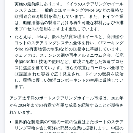
実施の最前線にあります。 ドイツのステアリングホイール
システムは、一般的にCEマーキングやRoHSなどの厳格な
欧州連合(EU)規則を満たしています。 また、ドイツ企業
は、船舶用部品の製造における再生可能な材料および低排
出プロセスの使用をますます重視しています。
たとえば、Jefaは、優れた品質管理ホイールと、商用船や
ヨットのステアリングシステム全体を行い、CEマーキング
やRoHS(有害物質の制限)などのEU指令に準拠しています。
ジェファは、ステンレス鋼や再生アルミニウム合金、低廃
棄物CNC加工技術の使用など、環境に配慮した製造プロセ
スに焦点を当てています。 彼らの装置はヨーロッパ全域で
CE認証された容器で広く発見され、ドイツの献身を統治
し、環境に優しい海洋コンポーネントの生産に反映してい
ます。
アジア太平洋のボートステアリングホイール市場は、2025年
から2034年までの有意で有望な成長を経験することが期待さ
れています。
世界的な製造業の中国の一流の位置はまたボートのステア
リング車輪を含む海洋の部品の企業に拡張します。 中国の