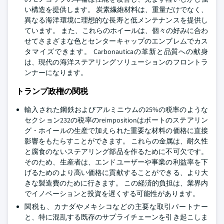
い構造を提供します。 炭素繊維材料は、重量だけでなく、
異なる海洋環境に理想的な長寿と低メンテナンスを提供し
ています。 また、これらのホイールは、個々の好みに合わ
せてさまざまな色とセンターキャップのエンブレムでカス
タマイズできます。 Carbonauticaの革新と品質への献身
は、現代の海洋ステアリングソリューションのフロントラ
ンナーになります。
トランプ政権の関税
輸入された鋼鉄およびアルミニウムの25%の税率のような
セクション232の税率のreimpositionはボートのステアリン
グ・ホイールの生産で加えられた重要な材料の価格に直接
影響をもたらすことができます。 これらの金属は、耐久性
と腐食のないステアリング部品を作るために不可欠です。
そのため、生産者は、エンドユーザーや事業の利益率を下
げるためのより高い価格に貢献することができる、より大
きな製造費のために行きます。 この経済的負担は、業界内
でイノベーションと投資を遅くする可能性があります。
関税も、カナダやメキシコなどの主要な取引パートナー
と、特に混乱する既存のサプライチェーンを引き起こしま