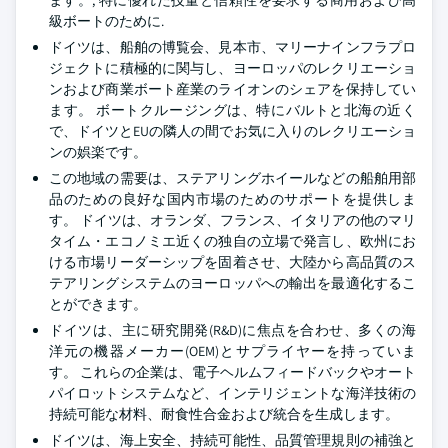
ます。, 特に優れた技量と信頼性を要求する商用および高
級ボートのために.
ドイツは、船舶の博覧会、見本市、マリーナインフラプロ
ジェクトに積極的に関与し、ヨーロッパのレクリエーショ
ンおよび商業ボート産業のライオンのシェアを保持してい
ます。 ボートクルージングは、特にバルトと北海の近く
で、ドイツとEUの隣人の間でお気に入りのレクリエーショ
ンの娯楽です。
この地域の需要は、ステアリングホイールなどの船舶用部
品のための良好な国内市場のためのサポートを提供しま
す。 ドイツは、オランダ、フランス、イタリアの他のマリ
タイム・エコノミエ近くの独自の立場で発言し、欧州にお
ける市場リーダーシップを固着させ、大陸から高品質のス
テアリングシステムのヨーロッパへの輸出を最適化するこ
とができます。
ドイツは、主に研究開発(R&D)に焦点を合わせ、多くの海
洋元の機器メーカー(OEM)とサプライヤーを持っていま
す。 これらの企業は、電子ヘルムフィードバックやオート
パイロットシステムなど、インテリジェントな海洋技術の
持続可能な材料、耐食性合金および統合を生成します。
ドイツは、海上安全、持続可能性、品質管理規則の補強と