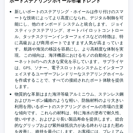
ボートステアリングホイール市場 トレンド
新しいボートのステアリング・ホイールは作り付けのスマ
ートな技術によってより高度になられ、デジタル制御を可
能にし、他のオンボード システムと統合します。 ジョイ
スティックステアリング、オートパイロットコントロー
ル、タッチスクリーンインターフェイスなどの特徴は、特
に高級および商用ボートでますます人気が高まっていま
す。 航路や海況の移設を容易にし、より高精度な体制を実
現。 この傾向は、海洋機器におけるモノの自動化とインタ
ーネット(IoT)への大きな変化を示しています。 サプライヤ
は、GPS、ソナー、電子スロットルシステムとインターフ
ェイスするユーザーフレンドリーなステアリングホイール
を作成することで、すべての接続されたボート体験を提供
します。
物質的な革新はまた海洋等級アルミニウム、ステンレス鋼
およびカーボン繊維のような軽い、防蝕材料のより大きい
利用を用いるボートのステアリング ホイールの市場の主要
な傾向です。 これらの材料は、特に海水の塗布で耐久性、
使いやすさ、およびより長い製品寿命を提供します。 総合
的なグリップおよび紫外線抵抗力がある終わりはまた慰め
を改善し、維持を最小にします。 お客様には、プレミアム