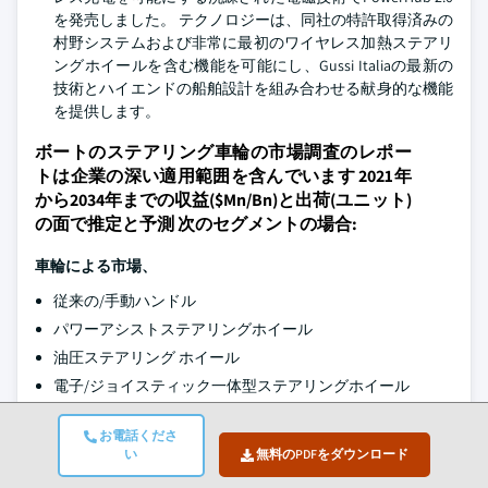
を発売しました。 テクノロジーは、同社の特許取得済みの
村野システムおよび非常に最初のワイヤレス加熱ステアリ
ングホイールを含む機能を可能にし、Gussi Italiaの最新の
技術とハイエンドの船舶設計を組み合わせる献身的な機能
を提供します。
ボートのステアリング車輪の市場調査のレポー
トは企業の深い適用範囲を含んでいます 2021年
から2034年までの収益($Mn/Bn)と出荷(ユニット)
の面で推定と予測 次のセグメントの場合:
車輪による市場、
従来の/手動ハンドル
パワーアシストステアリングホイール
油圧ステアリング ホイール
電子/ジョイスティック一体型ステアリングホイール
市場,
ボートで
お電話くださ
い
無料のPDFをダウンロード
レクリエーションボート
センターコンソール