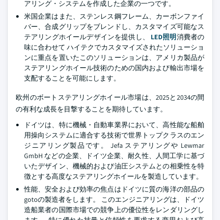
アリング・システムを作成した企業の一つです。
米国企業はまた、ステンレス鋼フレーム、カーボンファイ
バー、合成グリップをブレンドし、カスタマイズ可能なス
テアリングホイールデザインを提供し、
LED照明
消費者の
味に合わせて ハイテクでカスタマイズされたソリューショ
ンに重点を置いたこのソリューションは、アメリカ製品が
ステアリングホイール技術のための国内および輸出市場を
支配することを可能にします。
欧州のボートステアリングホイール市場は、2025と2034の間
の有利な成長を目撃することを期待しています。
ドイツは、特に機械・自動車業界において、高性能な船舶
用操向システムに適合する技術で世界トップクラスのエン
ジニアリング製品です。 Jefa ステアリングや Lewmar
GmbH などの企業、ドイツ企業、耐久性、人間工学に基づ
いたデザイン、機械的および油圧システムとの相乗性を特
徴とする高度なステアリングホイールを製造しています。
性能、安全および効率の焦点はドイツに質の海洋の部品の
gotoの製造者をします。 このエンジニアリングは、ドイツ
造船業者の国際市場での競争上の優位性をレンダリングし