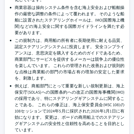
商業容器は操向システム条件を含む海上安全および船舶操
作の厳密な調整の条件によって覆われます。 そのような船
舶に設置されたステアリングホイールは、IMO(国際海上機
関)などの海上安全に関する国際ガイドラインを満たす必
要があります。
この規制力は、商用船の所有者に長期使用に耐える品質、
認定ステアリングシステムに投資します。 安全コンプライ
アンスは、意思決定を購入するためのガイドであるため、
商業部門にサービスを提供するメーカーは競争上の優位性
を楽しんでいます。 これらの管理された改善および規則的
な点検は商業船の部門の市場占有の増加の安定した要求
を、刺激します。
例えば、商船部門にとって重要な新しい規制更新は、海上
保安庁(SOLAS)への国際条約への改正の国際海事機関(IMO)
の採用であり、特にステアリングギアシステムに関するこ
とである。 これらの修正は、海上保安委員会(MSC 108)の
108セッションで2024年5月に採択された2026年1月1日に有
効になります。 変更は、ボードの商用船上でのステアリン
グギアシステムの安全性と信頼性を高めることを目的とし
ています。