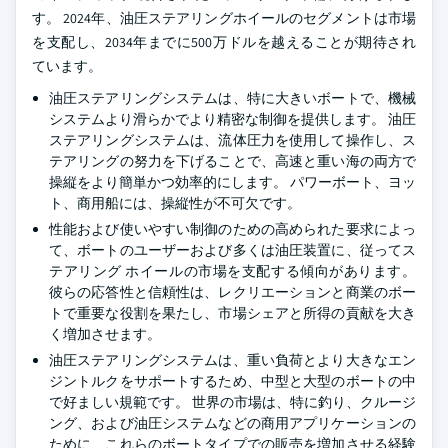
す。 2024年、油圧ステアリングホイールのセグメントは市場
を支配し、2034年までに500万ドルを越えることが期待され
ています。
油圧ステアリングシステムは、特に大きいボートで、機械
システムより滑らかでより精密な制御を提供します。 油圧
ステアリングシステムは、流体圧力を使用して操作し、ス
テアリングの努力を下げることで、高速と重い海の両方で
操縦をより簡単かつ効率的にします。 パワーボート、ヨッ
ト、商用船には、操縦性が不可欠です。
性能および使いやすい制御のための高められた要求によっ
て、ボートのユーザーおよび多くは油圧装置に、従ってス
テアリング ホイールの市場を支配する傾向があります。
彼らの応答性と信頼性は、レクリエーションと商業のボー
トで重要な役割を果たし、市場シェアと所得の貢献を大き
く増加させます。
油圧ステアリングシステムは、重い負荷とより大きなエン
ジントルクをサポートするため、中型と大型のボートの中
で好ましい規範です。 世界の市場は、特に釣り、クルージ
ング、および油圧システムなどの商用アプリケーションの
ために、これらのボートタイプでの販売を増加させる経験