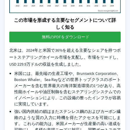
この市場を形成する主要なセグメントについて詳
しく知る
無料のPDFをダウンロード
北米は、2024年と米国で36%を超える主要なシェアを持つボ
ートステアリングホイール市場を支配し、市場をリードし、
USD 229.9万ドルの収益を生成しました。
米国には、最先端の生産工場や、Brunswick Corporation、
Boston Whaler、Sea Rayなどの世界トップクラスのボート
メーカーを含む世界最大の海洋製造環境の1つがあり、高
性能ホイールや油圧制御を含むステアリングシステムでの
イノベーションにより、この設備の整ったインフラが容易
に実現しています。
強い国内供給の鎖はまたステンレス鋼のおよびカーボン繊
維のような質の入力に時機を得たアクセスを可能にしま
す。 これらの能力は、米国メーカーが生産量の高い達成を
可能にし、多様な市場ニーズに対応し、国際ボートステア