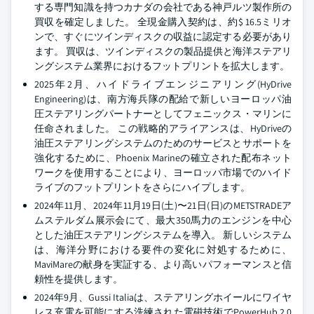
する専門知識を持つカナダの会社である神戸ルツ製作所の
買収を確定しました。 全現金購入契約は、約$ 16.5ミリオ
ンで、すぐにツインディスクの収益に認定する必要があり
ます。 買収は、ツインディスクの製品提供と海洋ステアリ
ングシステム業界におけるフットプリントを拡大します。
2025年2月、ハイドライブエンジニアリング(HyDrive
Engineering)は、南方海兵隊の配給で新しいヨーロッパ油
圧ステアリングパートナーとしてフェニックス・マリンに
任命されました。 この戦略的アライアンスは、HyDriveの
油圧ステアリングシステムのためのサービスとサポートを
強化するために、Phoenix Marineの確立された配布ネット
ワークを使用することにより、ヨーロッパ市場でのハイド
ライブのフットプリントをさらにハイプします。
2024年11月、2024年11月19日(土)〜21日(日)のMETSTRADEア
ムステルダム展示会にて、最大350馬力のエンジンを中心
とした油圧ステアリングシステムを導入。 新しいシステム
は、海洋分野における要件の変化に対処するために、
MaviMareの献身を実証する、より高いパフォーマンスと信
頼性を提供します。
2024年9月、Gussi Italiaは、ステアリングホイールにワイヤ
レス充電を可能にする洗練された電磁技術でPowerHub 2.0