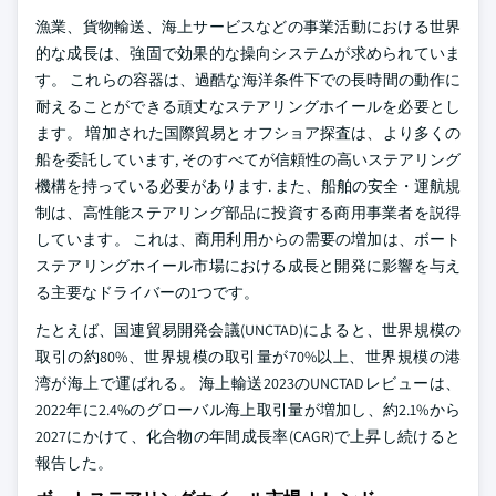
漁業、貨物輸送、海上サービスなどの事業活動における世界
的な成長は、強固で効果的な操向システムが求められていま
す。 これらの容器は、過酷な海洋条件下での長時間の動作に
耐えることができる頑丈なステアリングホイールを必要とし
ます。 増加された国際貿易とオフショア探査は、より多くの
船を委託しています, そのすべてが信頼性の高いステアリング
機構を持っている必要があります. また、船舶の安全・運航規
制は、高性能ステアリング部品に投資する商用事業者を説得
しています。 これは、商用利用からの需要の増加は、ボート
ステアリングホイール市場における成長と開発に影響を与え
る主要なドライバーの1つです。
たとえば、国連貿易開発会議(UNCTAD)によると、世界規模の
取引の約80%、世界規模の取引量が70%以上、世界規模の港
湾が海上で運ばれる。 海上輸送2023のUNCTADレビューは、
2022年に2.4%のグローバル海上取引量が増加し、約2.1%から
2027にかけて、化合物の年間成長率(CAGR)で上昇し続けると
報告した。