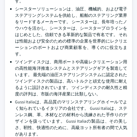
す。
シースターソリューションは、油圧、機械的、および電子
ステアリングシステムを供給し、船舶のステアリング業界
をリードするメーカーです。 シースターは、長年培ったノ
ウハウを活かし、シースターは、シースタープロラインを
はじめとした、信頼できる革新的な製品で有名です。 それ
は性能および安全のための標準の企業を世界的にレクリエ
ーションのボートおよび商業顧客を、導くのに役立ちま
す。
ツインディスクは、商用ボートや高級レクリエーション用
の高性能海洋推進システムとステアリングギアを製造して
います。 最先端の油圧ステアリングシステムに認定された
ツインディスクの製品は、高いトルクと頑丈な使用に耐え
るように設計されています。 ツインディスクの耐久性と精
度の評判は、市販の海洋産業に比類しない。
Gussi Italiaは、高品質のマリンステアリングホイールでよ
く知られているイタリアの会社です。 Gussi Italiaは、ステ
ンレス鋼、革、木材などの材料から洗練された手作りのデ
ザインを扱っています。 Gussi Italiaの製品は、その美し
さ、靭性、快適性のために、高級ヨット所有者の間で人気
があります。