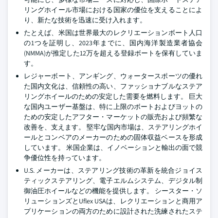
リングホイール市場における国家の優位を支えることによ
り、新たな技術を迅速に受け入れます。
たとえば、米国は世界最大のレクリエーションボート人口
の1つを証明し、2023年までに、国内海洋製造業者協会
(NMMA)が推定した12万を超える登録ボートを保有していま
す。
レジャーボート、アンギング、ウォータースポーツの優れ
た国内文化は、信頼性の高い、ファッショナブルなステア
リングホイールのための安定した需要を燃料します。 巨大
な国内ユーザー基盤は、特に上限のボートおよびヨットの
ための安定したアフター・マーケットの販売および頻繁な
改善を、支えます。 堅牢な国内市場は、ステアリングホイ
ールとコンベアのメーカーのための固体収益ベースを形成
しています。 米国企業は、イノベーションと輸出の面で競
争優位性を持っています。
U.S. メーカーは、ステアリング技術の革新を統合ジョイス
ティックステアリング、電子エルムシステム、デジタル制
御油圧ホイールなどの機能を提供します。 シースター・ソ
リューションズとUflex USAは、レクリエーションと商用ア
プリケーションの両方のために設計された洗練されたステ