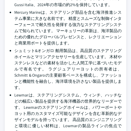
Gussi Italia、2024年の市場の約2%を保持しています。
Mercury Marineは、ステアリング部品を含む海洋推進シス
テム事業に大きな名前です。 精度とスムーズな制御インタ
ーフェースで耐久性を発揮する強力なステアリングシステ
ムで知られています。 マーキュリーの革新は、海洋製品の
ための優れたグローバルプレゼンスと、レクリエーション
と商業用ボートを提供します。
シュミット&オンガロ 舶用製品は、高品質のステアリング
ホイールとマリンアクセサリーを生産しています。 木材や
ステンレスなどの素材を活かした人間工学に基づいたモデ
ルで有名です。 ラグジュアリーヨットの所有者は、
Schmitt & Ongaroの主要顧客ベースを構成し、ファッショ
ンと機能性を融合し、海洋環境を許さない製品を提供しま
す。
Lewmarは、ステアリングシステム、ウィンチ、ハッチな
どの幅広い製品を提供する海洋機器の世界的なリーダーで
す。 Lewmarのステアリングホイールは、パワーボートや
ヨット用のカスタマイズ可能なデザインを含む革新的なデ
ザインモデルを持っています。 高品質のエンジニアリング
と環境に優しい材料は、Lowmarの製品ラインの焦点で