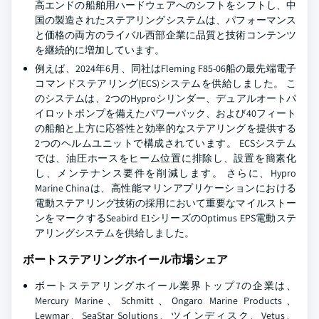
高エンドの船舶用ハードウェアへのシフトをシフトし、中
国の製造されたステアリングシステムは、パフォーマンス
と価格の両方のライバル西部企業に品質と技術コンテンツ
を継続的に増加しています。
例えば、2024年6月、同社はFleming F85-06船の最先端電子
コマンドステアリング(ECS)システムを供給しました。 こ
のシステムは、2つのHyproシリンダー、デュアルオートパ
イロットポンプを備えたパワーパック、および40フィート
の船舶と上方に応答性と効率的なステアリングを提供する
2つのヘルムユニットで構成されています。 ECSシステム
では、油圧ホースをヒーム位置に排除し、設置を簡素化
し、メンテナンス要件を削減します。 さらに、Hypro
Marine Chinaは、高性能マリンアプリケーションにおける
電動ステアリング技術の採用において重要なマイルストー
ンをマークするSeabird E1シリーズのOptimus EPS電動ステ
アリングシステムを供給しました。
ボートステアリングホイール市場シェア
ボートステアリングホイール業界トップ7の企業は、
Mercury Marine、Schmitt、Ongaro Marine Products、
Lewmar、SeaStar Solutions、ツインディスク、Vetus、