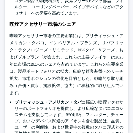
コチン製品の消費増加が、炭素フリーのシシャ部品、フィ
ルター、ローリングペーパー、ベイプデバイスなどのアク
セサリーへの需要を高めています。
喫煙アクセサリー市場のシェア
喫煙アクセサリー市場の主要企業には、ブリティッシュ・ア
メリカン・タバコ、インペリアル・ブランズ、リパブリッ
ク・テクノロジーズ・リミテッド、BBKタバコ＆フーズ、お
よびブルブランドが含まれ、これらの主要プレイヤーは2025
年に市場の19.1%のシェアを占めています。これらの主要企業
は、製品ポートフォリオの拡大、広範な顧客基盤へのリーチ
拡大、市場ポジションの強化を目的とした、戦略的な取り組
み（合併・買収、施設拡張、協力）に積極的に取り組んでい
ます。
ブリティッシュ・アメリカン・タバコ
幅広い喫煙アクセサ
リーのポートフォリオを提供し、より広範なタバコエコシ
ステムを支援しています。RYO用紙、フィルター、チュー
ブ、およびデバイス関連のアドオンを含む製品は、品質、
ユーザーの利便性、および世界中の複数のタバコ形式との