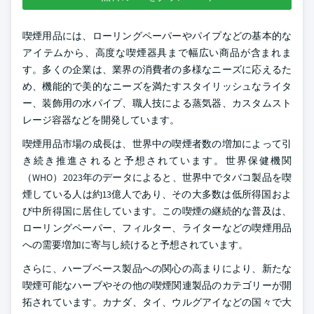
喫煙用品には、ローリングペーパーやパイプなどの基本的な
アイテムから、高度な喫煙器具まで幅広い商品が含まれま
す。多くの企業は、業界の消費者の多様なニーズに応えるた
め、機能的で美的なニーズを満たすスタイリッシュなライタ
ー、装飾用の水パイプ、職人技による蒸気器、カスタムスト
レージ容器などを開発しています。
喫煙用品市場の成長は、世界中の喫煙者数の増加によって引
き続き推進されると予想されています。世界保健機関
（WHO）2023年のデータによると、世界中でタバコ製品を喫
煙している人は約13億人であり、その大多数は低所得国およ
び中所得国に居住しています。この喫煙の継続的な普及は、
ローリングペーパー、フィルター、ライターなどの喫煙用品
への需要増加に寄与し続けると予想されています。
さらに、ハーブベース製品への関心の高まりにより、新たな
喫煙可能なハーブやその他の喫煙関連製品のカテゴリーが開
拓されています。カナダ、タイ、ウルグアイなどの国々で大