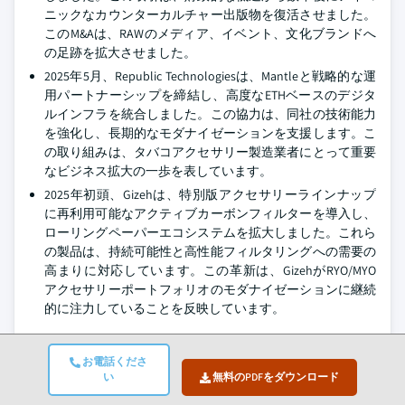
ニックなカウンターカルチャー出版物を復活させました。
このM&Aは、RAWのメディア、イベント、文化ブランドへ
の足跡を拡大させました。
2025年5月、Republic Technologiesは、Mantleと戦略的な運
用パートナーシップを締結し、高度なETHベースのデジタ
ルインフラを統合しました。この協力は、同社の技術能力
を強化し、長期的なモダナイゼーションを支援します。こ
の取り組みは、タバコアクセサリー製造業者にとって重要
なビジネス拡大の一歩を表しています。
2025年初頭、Gizehは、特別版アクセサリーラインナップ
に再利用可能なアクティブカーボンフィルターを導入し、
ローリングペーパーエコシステムを拡大しました。これら
の製品は、持続可能性と高性能フィルタリングへの需要の
高まりに対応しています。この革新は、GizehがRYO/MYO
アクセサリーポートフォリオのモダナイゼーションに継続
的に注力していることを反映しています。
喫煙アクセサリー市場調査レポートには、業界
の詳細な分析が含まれており、収益（USD
お電話くださ
い
無料のPDFをダウンロード
億）、単位数（百万単位）（2022年から2035年
まで）の推定値と予測値が以下のセグメントに