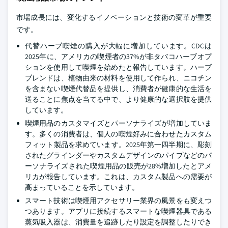
市場成長には、変化するイノベーションと技術の変革が重要
です。
代替ハーブ喫煙の購入が大幅に増加しています。CDCは
2025年に、アメリカの喫煙者の37%が非タバコハーブオプ
ションを使用して喫煙を始めたと報告しています。ハーブ
ブレンドは、植物由来の材料を使用して作られ、ニコチン
を含まない喫煙代替品を提供し、消費者が健康的な生活を
送ることに焦点を当てる中で、より健康的な選択肢を提供
しています。
喫煙用品のカスタマイズとパーソナライズが増加していま
す。多くの消費者は、個人の喫煙好みに合わせたカスタム
フィット製品を求めています。2025年第一四半期に、彫刻
されたグラインダーやカスタムデザインのパイプなどのパ
ーソナライズされた喫煙用品の販売が28%増加したとアメ
リカが報告しています。これは、カスタム製品への需要が
高まっていることを示しています。
スマート技術は喫煙用アクセサリー業界の風景をも変えつ
つあります。アプリに接続するスマートな喫煙器具である
蒸気吸入器は、消費量を追跡したり設定を調整したりでき