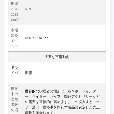
期間
2026-
6.8%
2035
CAGR
市場
規模
USD 20.5 billion
で
2035
主要な市場動向
ドラ
イバ
影響
ー
世界
世界的な喫煙者の増加は、巻き紙、フィルタ
中の
ー、ライター、パイプ、関連アクセサリーなど
喫煙
の需要を直接的に高めます。この拡大するユー
者数
ザー層は、価格帯を問わず製品の安定した売上
の増
成長を確保します。