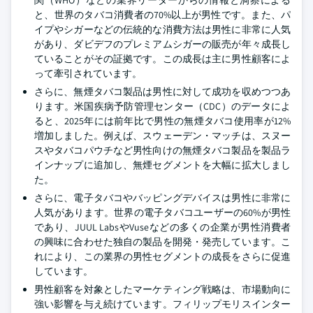
関（WHO）などの業界リーダーからの情報と洞察による
と、世界のタバコ消費者の70%以上が男性です。また、パ
イプやシガーなどの伝統的な消費方法は男性に非常に人気
があり、ダビデフのプレミアムシガーの販売が年々成長し
ていることがその証拠です。この成長は主に男性顧客によ
って牽引されています。
さらに、無煙タバコ製品は男性に対して成功を収めつつあ
ります。米国疾病予防管理センター（CDC）のデータによ
ると、2025年には前年比で男性の無煙タバコ使用率が12%
増加しました。例えば、スウェーデン・マッチは、スヌー
スやタバコパウチなど男性向けの無煙タバコ製品を製品ラ
インナップに追加し、無煙セグメントを大幅に拡大しまし
た。
さらに、電子タバコやバッピングデバイスは男性に非常に
人気があります。世界の電子タバコユーザーの60%が男性
であり、JUUL LabsやVuseなどの多くの企業が男性消費者
の興味に合わせた独自の製品を開発・発売しています。こ
れにより、この業界の男性セグメントの成長をさらに促進
しています。
男性顧客を対象としたマーケティング戦略は、市場動向に
強い影響を与え続けています。フィリップモリスインター