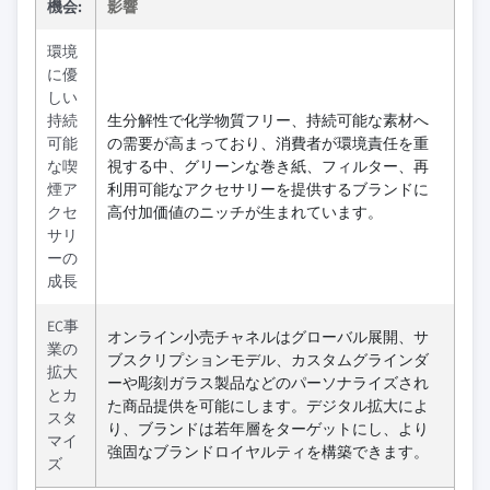
機会:
影響
環境
に優
しい
持続
生分解性で化学物質フリー、持続可能な素材へ
可能
の需要が高まっており、消費者が環境責任を重
な喫
視する中、グリーンな巻き紙、フィルター、再
煙ア
利用可能なアクセサリーを提供するブランドに
クセ
高付加価値のニッチが生まれています。
サリ
ーの
成長
EC事
オンライン小売チャネルはグローバル展開、サ
業の
ブスクリプションモデル、カスタムグラインダ
拡大
ーや彫刻ガラス製品などのパーソナライズされ
とカ
た商品提供を可能にします。デジタル拡大によ
スタ
り、ブランドは若年層をターゲットにし、より
マイ
強固なブランドロイヤルティを構築できます。
ズ