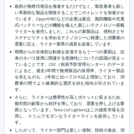
政府が無煙代替品を推進するだけでなく、製造業者も新し
い革新的な製品を開発することでこのトレンドを加速させ
ています。ZippoやBICなどの企業は最近、風防機能や充電
式バッテリーなどの機能を備えた新しいテクノロジー搭載
ライターを発売しました。これらの新製品は、便利さとサ
ステナビリティを求めるテクノロジーに精通した消費者の
需要に応え、ライター業界の成長を促進しています。
喫煙からの全体的な転換を促進するもう一つの要因は、従
来のタバコ使用に関連する危険性についての認識が高まっ
ていることです。CDC（疾病予防管理センター）のデータ
によると、過去2年間で無煙製品の採用率、ライター製品
を含むものも、2年前と比べて15％以上増加しており、消
費者の間でより健康的な選択を好む傾向が示されていま
す。
さらに、ライターは携帯性が高くポケットに収まるため、
都市部の顧客から好評を博しており、需要を押し上げる要
因となっています。Tesla Coil Lightersはこの成長市場を活
用し、スリムでモダンなライターラインを提供していま
す。
したがって、ライター部門は新しい規制、技術の進歩、消