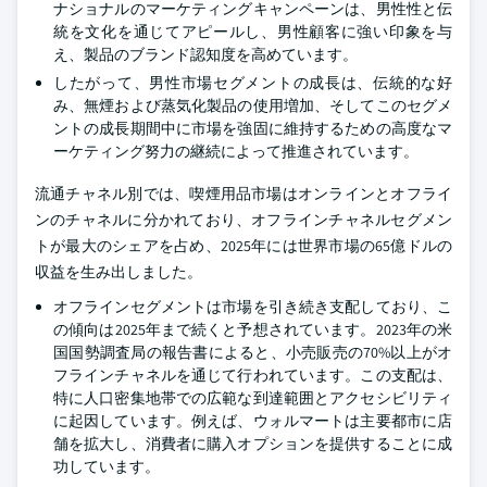
ナショナルのマーケティングキャンペーンは、男性性と伝
統を文化を通じてアピールし、男性顧客に強い印象を与
え、製品のブランド認知度を高めています。
したがって、男性市場セグメントの成長は、伝統的な好
み、無煙および蒸気化製品の使用増加、そしてこのセグメ
ントの成長期間中に市場を強固に維持するための高度なマ
ーケティング努力の継続によって推進されています。
流通チャネル別では、喫煙用品市場はオンラインとオフライ
ンのチャネルに分かれており、オフラインチャネルセグメン
トが最大のシェアを占め、2025年には世界市場の65億ドルの
収益を生み出しました。
オフラインセグメントは市場を引き続き支配しており、こ
の傾向は2025年まで続くと予想されています。2023年の米
国国勢調査局の報告書によると、小売販売の70%以上がオ
フラインチャネルを通じて行われています。この支配は、
特に人口密集地帯での広範な到達範囲とアクセシビリティ
に起因しています。例えば、ウォルマートは主要都市に店
舗を拡大し、消費者に購入オプションを提供することに成
功しています。