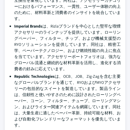
互換性を重視しています。同社は、アクセサリーカテゴリ
ーにおけるパフォーマンス、一貫性、ユーザー体験の向上
のために、材料革新と消費者のインサイトを統合していま
す。
Imperial Brands
は、Rizlaブランドを中心とした堅牢な喫煙
アクセサリーのラインナップを提供しています。ローリン
グペーパー、フィルター、チップ、および機械支援型の
RYOソリューションを提供しています。同社は、精密工
学、ペーパーテクノロジー、および燃焼性能の向上に焦点
を当てています。アクセサリーポートフォリオは、強力な
グローバル流通と継続的な材料革新を活用し、進化する消
費者の好みに応えています。
Republic Technologies
は、OCB、JOB、Zig-Zagを含む主要
なグローバルブランドを通じて、RYOおよびMYOアクセサ
リーの包括的なスイートを製造しています。製品ライン
は、信頼性と使いやすさのために設計されたローリングペ
ーパー、コーン、フィルター、チューブ、ローリングマシ
ン、およびライター関連アイテムを網羅しています。同社
は、大量生産に適したペーパー革新、持続可能な材料、お
よび自動化フレンドリーなフォーマットを優先していま
す。