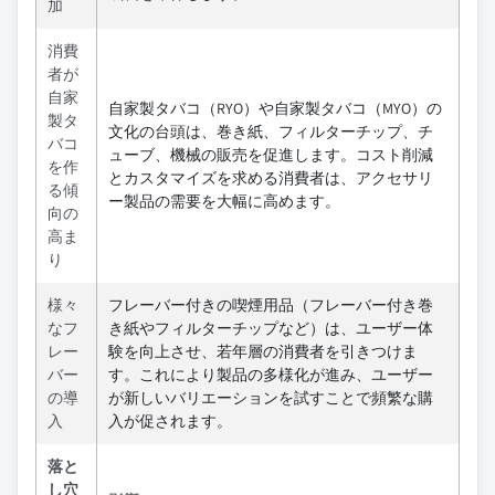
加
消費
者が
自家
自家製タバコ（RYO）や自家製タバコ（MYO）の
製タ
文化の台頭は、巻き紙、フィルターチップ、チ
バコ
ューブ、機械の販売を促進します。コスト削減
を作
とカスタマイズを求める消費者は、アクセサリ
る傾
ー製品の需要を大幅に高めます。
向の
高ま
り
様々
フレーバー付きの喫煙用品（フレーバー付き巻
なフ
き紙やフィルターチップなど）は、ユーザー体
レー
験を向上させ、若年層の消費者を引きつけま
バー
す。これにより製品の多様化が進み、ユーザー
の導
が新しいバリエーションを試すことで頻繁な購
入
入が促されます。
落と
し穴