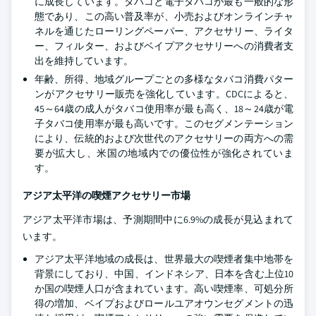
に成長しています。タバコと電子タバコが最も一般的な形
態であり、この高い普及率が、小売およびオンラインチャ
ネルを通じたローリングペーパー、アクセサリー、ライタ
ー、フィルター、およびベイプアクセサリーへの消費者支
出を維持しています。
年齢、所得、地域グループごとの多様なタバコ消費パター
ンがアクセサリー販売を強化しています。CDCによると、
45～64歳の成人がタバコ使用率が最も高く、18～24歳が電
子タバコ使用率が最も高いです。このセグメンテーション
により、伝統的および次世代のアクセサリーの両方への需
要が拡大し、米国の地域内での優位性が強化されていま
す。
アジア太平洋の喫煙アクセサリー市場
アジア太平洋市場は、予測期間中に6.9%の成長が見込まれて
います。
アジア太平洋地域の成長は、世界最大の喫煙者集中地帯を
背景にしており、中国、インドネシア、日本を含む上位10
か国の喫煙人口が含まれています。高い喫煙率、可処分所
得の増加、ベイプおよびロールユアオウンセグメントの迅