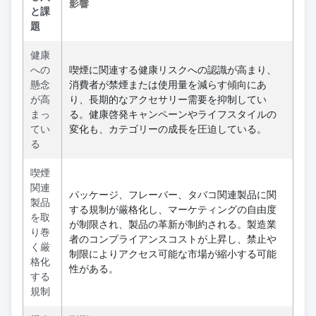
影響
と課
題
健康
への
喫煙に関連する健康リスクへの認識が高まり、
懸念
消費者が禁煙または使用量を減らす傾向にあ
が高
り、長期的なアクセサリー需要を抑制してい
まっ
る。健康啓発キャンペーンやライフスタイルの
てい
変化も、カテゴリーの成長を圧迫している。
る
喫煙
関連
パッケージ、フレーバー、タバコ関連製品に関
製品
する規制が厳格化し、マーケティングの自由度
を取
が制限され、製品の革新が制約される。製造業
り巻
者のコンプライアンスコストが上昇し、禁止や
く厳
制限によりアクセス可能な市場が縮小する可能
格化
性がある。
する
規制