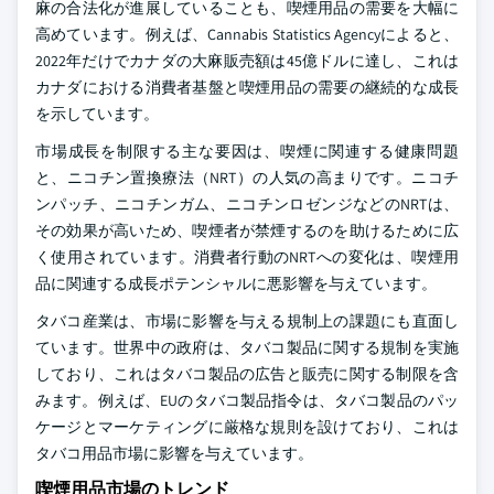
麻の合法化が進展していることも、喫煙用品の需要を大幅に
高めています。例えば、Cannabis Statistics Agencyによると、
2022年だけでカナダの大麻販売額は45億ドルに達し、これは
カナダにおける消費者基盤と喫煙用品の需要の継続的な成長
を示しています。
市場成長を制限する主な要因は、喫煙に関連する健康問題
と、ニコチン置換療法（NRT）の人気の高まりです。ニコチ
ンパッチ、ニコチンガム、ニコチンロゼンジなどのNRTは、
その効果が高いため、喫煙者が禁煙するのを助けるために広
く使用されています。消費者行動のNRTへの変化は、喫煙用
品に関連する成長ポテンシャルに悪影響を与えています。
タバコ産業は、市場に影響を与える規制上の課題にも直面し
ています。世界中の政府は、タバコ製品に関する規制を実施
しており、これはタバコ製品の広告と販売に関する制限を含
みます。例えば、EUのタバコ製品指令は、タバコ製品のパッ
ケージとマーケティングに厳格な規則を設けており、これは
タバコ用品市場に影響を与えています。
喫煙用品市場のトレンド