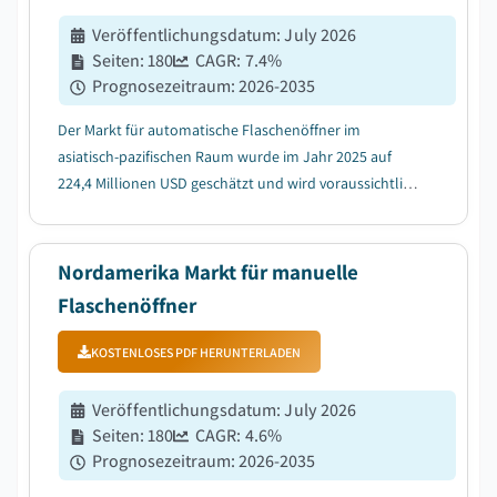
Veröffentlichungsdatum
:
July 2026
Seiten
:
180
CAGR:
7.4
%
Prognosezeitraum
:
2026-2035
Der Markt für automatische Flaschenöffner im
asiatisch-pazifischen Raum wurde im Jahr 2025 auf
224,4 Millionen USD geschätzt und wird voraussichtlich
zwischen 2026 und 2035 mit einer CAGR von 7,4%
wachsen, da wachsende Komfort-Trends die Nachfrage
nach Produkten für automatische Flaschenöffner
Nordamerika Markt für manuelle
erhöh...
Flaschenöffner
KOSTENLOSES PDF HERUNTERLADEN
Veröffentlichungsdatum
:
July 2026
Seiten
:
180
CAGR:
4.6
%
Prognosezeitraum
:
2026-2035