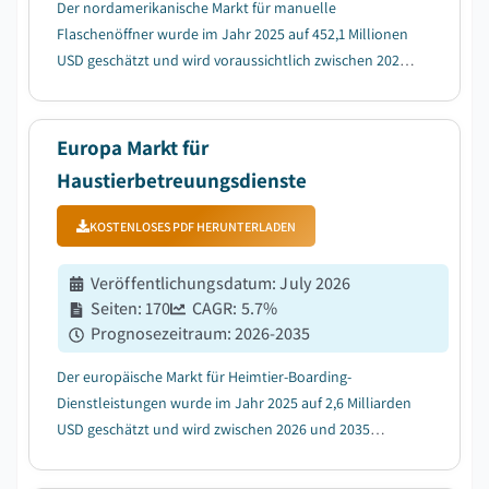
Der nordamerikanische Markt für manuelle
Flaschenöffner wurde im Jahr 2025 auf 452,1 Millionen
USD geschätzt und wird voraussichtlich zwischen 2026
und 2035 mit einer durchschnittlichen jährlichen
Wachstumsrate (CAGR) von 4,6 % wachsen, da das
zunehmende Kochen zu Hause die Nachfrage nach
Europa Markt für
manuellen ...
Haustierbetreuungsdienste
KOSTENLOSES PDF HERUNTERLADEN
Veröffentlichungsdatum
:
July 2026
Seiten
:
170
CAGR:
5.7
%
Prognosezeitraum
:
2026-2035
Der europäische Markt für Heimtier-Boarding-
Dienstleistungen wurde im Jahr 2025 auf 2,6 Milliarden
USD geschätzt und wird zwischen 2026 und 2035
voraussichtlich mit einer CAGR von 5,7 % wachsen,
angetrieben durch steigende Heimtierhaltung und