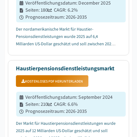
Veröffentlichungsdatum
:
December 2025
Seiten
:
180
CAGR:
6.2
%
Prognosezeitraum
:
2026-2035
Der nordamerikanische Markt für Haustier-
Pensionsdienstleistungen wurde 2025 auf 6,4
Milliarden US-Dollar geschätzt und soll zwischen 2026
und 2035 mit einer jährlichen Wachstumsrate (CAGR)
von 6,2 % wachsen, getrieben durch die zunehmende
Vermenschlichung von Haustieren....
Haustierpensionsdienstleistungsmarkt
KOSTENLOSES PDF HERUNTERLADEN
Veröffentlichungsdatum
:
September 2024
Seiten
:
210
CAGR:
6.6
%
Prognosezeitraum
:
2026-2035
Der Markt für Haustierpensionsdienstleistungen wurde
2025 auf 12 Milliarden US-Dollar geschätzt und soll