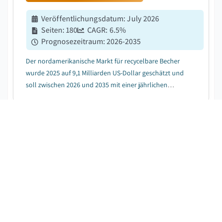
Veröffentlichungsdatum
:
July 2026
Seiten
:
180
CAGR:
6.5
%
Prognosezeitraum
:
2026-2035
Der nordamerikanische Markt für recycelbare Becher
wurde 2025 auf 9,1 Milliarden US-Dollar geschätzt und
soll zwischen 2026 und 2035 mit einer jährlichen
Wachstumsrate (CAGR) von 6,5 % wachsen, aufgrund
der steigenden Verbraucherpräferenz für nachhaltige
Verpackungen....
Aluminium-Disposable-Teller-Markt
KOSTENLOSES PDF HERUNTERLADEN
Veröffentlichungsdatum
:
December 2024
Seiten
:
220
CAGR:
5.5
%
Prognosezeitraum
:
2026-2035
Der Markt für Aluminium-Einwegplatten wurde 2025