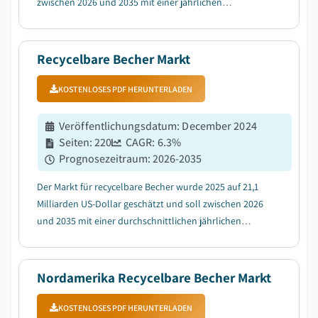
zwischen 2026 und 2035 mit einer jährlichen
Wachstumsrate (CAGR) von 6,6 % wachsen, bedingt
durch die steigende Haustierhaltung und
Urbanisierung....
Recycelbare Becher Markt
KOSTENLOSES PDF HERUNTERLADEN
Veröffentlichungsdatum
:
December 2024
Seiten
:
220
CAGR:
6.3
%
Prognosezeitraum
:
2026-2035
Der Markt für recycelbare Becher wurde 2025 auf 21,1
Milliarden US-Dollar geschätzt und soll zwischen 2026
und 2035 mit einer durchschnittlichen jährlichen
Wachstumsrate (CAGR) von 6,3 % wachsen, getrieben
durch das gestiegene Umweltbewusstsein....
Nordamerika Recycelbare Becher Markt
KOSTENLOSES PDF HERUNTERLADEN