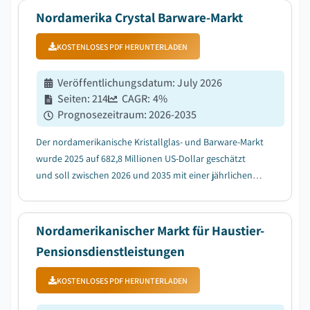
Vermenschlichung....
Nordamerika Crystal Barware-Markt
KOSTENLOSES PDF HERUNTERLADEN
Veröffentlichungsdatum
:
July 2026
Seiten
:
214
CAGR:
4
%
Prognosezeitraum
:
2026-2035
Der nordamerikanische Kristallglas- und Barware-Markt
wurde 2025 auf 682,8 Millionen US-Dollar geschätzt
und soll zwischen 2026 und 2035 mit einer jährlichen
Wachstumsrate (CAGR) von 4 % wachsen, bedingt
durch die Ausweitung der Ausgaben für
Luxuswohnimmobilien und Lifestyle....
Nordamerikanischer Markt für Haustier-
Pensionsdienstleistungen
KOSTENLOSES PDF HERUNTERLADEN