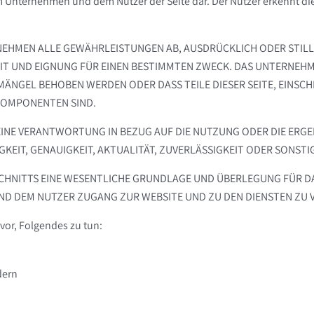
 Unternehmen und dem Nutzer der Seite dar. Der Nutzer erkennt di
EHMEN ALLE GEWÄHRLEISTUNGEN AB, AUSDRÜCKLICH ODER STILLSC
ND EIGNUNG FÜR EINEN BESTIMMTEN ZWECK. DAS UNTERNEHMEN G
EL BEHOBEN WERDEN ODER DASS TEILE DIESER SEITE, EINSCHLIES
OMPONENTEN SIND.
E VERANTWORTUNG IN BEZUG AUF DIE NUTZUNG ODER DIE ERGEBN
GKEIT, GENAUIGKEIT, AKTUALITÄT, ZUVERLÄSSIGKEIT ODER SONSTI
SCHNITTS EINE WESENTLICHE GRUNDLAGE UND ÜBERLEGUNG FÜR DA
D DEM NUTZER ZUGANG ZUR WEBSITE UND ZU DEN DIENSTEN ZU 
or, Folgendes zu tun:
dern