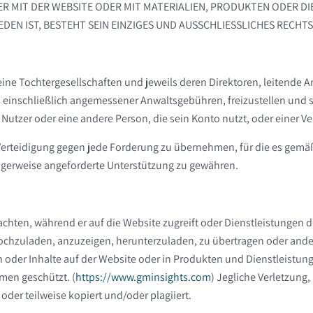
 MIT DER WEBSITE ODER MIT MATERIALIEN, PRODUKTEN ODER DIEN
IST, BESTEHT SEIN EINZIGES UND AUSSCHLIESSLICHES RECHTSMIT
ne Tochtergesellschaften und jeweils deren Direktoren, leitende Ang
einschließlich angemessener Anwaltsgebühren, freizustellen und sc
tzer oder eine andere Person, die sein Konto nutzt, oder einer Ve
 Verteidigung gegen jede Forderung zu übernehmen, für die es gemä
ftigerweise angeforderte Unterstützung zu gewähren.
beachten, während er auf die Website zugreift oder Dienstleistungen
 hochzuladen, anzuzeigen, herunterzuladen, zu übertragen oder ande
en oder Inhalte auf der Website oder in Produkten und Dienstleist
men geschützt.
(
https://www.gminsights.com
)
Jegliche Verletzung,
er teilweise kopiert und/oder plagiiert.