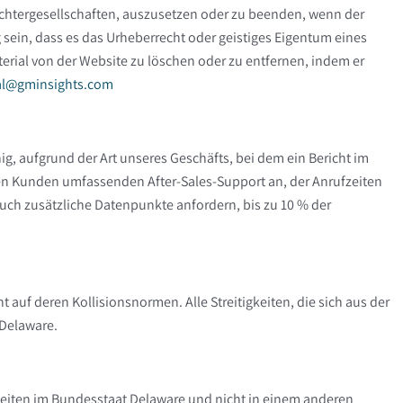
Tochtergesellschaften, auszusetzen oder zu beenden, wenn der
sein, dass es das Urheberrecht oder geistiges Eigentum eines
terial von der Website zu löschen oder zu entfernen, indem er
al@gminsights.com
g, aufgrund der Art unseres Geschäfts, bei dem ein Bericht im
ren Kunden umfassenden After-Sales-Support an, der Anrufzeiten
ch zusätzliche Datenpunkte anfordern, bis zu 10 % der
uf deren Kollisionsnormen. Alle Streitigkeiten, die sich aus der
 Delaware.
keiten im Bundesstaat Delaware und nicht in einem anderen