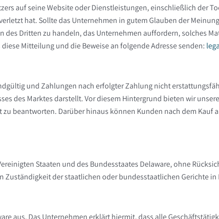
tzers auf seine Website oder Dienstleistungen, einschließlich der 
erletzt hat. Sollte das Unternehmen in gutem Glauben der Meinung 
Namen des Dritten zu handeln, das Unternehmen auffordern, solches Ma
s diese Mitteilung und die Beweise an folgende Adresse senden:
leg
dgültig und Zahlungen nach erfolgter Zahlung nicht erstattungsfähi
es des Marktes darstellt. Vor diesem Hintergrund bieten wir unse
t zu beantworten. Darüber hinaus können Kunden nach dem Kauf au
ereinigten Staaten und des Bundesstaates Delaware, ohne Rücksicht a
n Zuständigkeit der staatlichen oder bundesstaatlichen Gerichte in
e aus. Das Unternehmen erklärt hiermit, dass alle Geschäftstätig