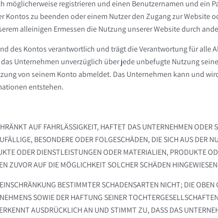
h möglicherweise registrieren und einen Benutzernamen und ein P
der Kontos zu beenden oder einem Nutzer den Zugang zur Website 
rem alleinigen Ermessen die Nutzung unserer Website durch andere 
und des Kontos verantwortlich und trägt die Verantwortung für alle 
en, das Unternehmen unverzüglich über jede unbefugte Nutzung seine
Sitzung von seinem Konto abmeldet. Das Unternehmen kann und wird 
rmationen entstehen.
SCHRÄNKT AUF FAHRLÄSSIGKEIT, HAFTET DAS UNTERNEHMEN ODER 
FÄLLIGE, BESONDERE ODER FOLGESCHÄDEN, DIE SICH AUS DER NU
KTE ODER DIENSTLEISTUNGEN ODER MATERIALIEN, PRODUKTE ODER 
ZUVOR AUF DIE MÖGLICHKEIT SOLCHER SCHÄDEN HINGEWIESEN 
E EINSCHRÄNKUNG BESTIMMTER SCHADENSARTEN NICHT; DIE OBEN
NTERNEHMENS SOWIE DER HAFTUNG SEINER TOCHTERGESELLSCHAF
 ERKENNT AUSDRÜCKLICH AN UND STIMMT ZU, DASS DAS UNTERNEHM