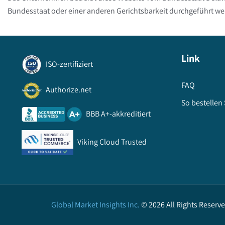
Bundesstaat oder einer anderen Gerichtsbarkeit durchgeführt we
Link
ISO-zertifiziert
FAQ
Authorize.net
So bestellen 
BBB A+-akkreditiert
Viking Cloud Trusted
Global Market Insights Inc.
©
2026
All Rights Reserv