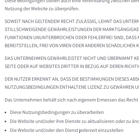
Diese Bedingungen stellen auch eine Vereinbarung zwischen dem
Nutzung der Website zu überprüfen.
SOWEIT NACH GELTENDEM RECHT ZULÄSSIG, LEHNT DAS UNTERN
TILLSCHWEIGENDE GEWÄHRLEISTUNGEN DER MARKTGÄNGIGKEIT U
UNKTIONEN UNUNTERBROCHEN ODER FEHLERFREI SIND, DASS MÄNG
REITSTELLEN, FREI VON VIREN ODER ANDEREN SCHÄDLICHEN K
DAS UNTERNEHMEN GEWÄHRLEISTET NICHT UND ÜBERNIMMT KEIN
SEITE ODER AUF WEBSITES DRITTER IN BEZUG AUF DEREN RICHTI
DER NUTZER ERKENNT AN, DASS DIE BESTIMMUNGEN DIESES AB
NUTZUNGSBEDINGUNGEN ENTHALTENE LIZENZ ZU GEWÄHREN UN
Das Unternehmen behält sich nach eigenem Ermessen das Recht v
Diese Nutzungsbedingungen zu überarbeiten
Die Website und/oder ihre Dienste zu aktualisieren oder zu än
Die Website und/oder den Dienst jederzeit einzustellen