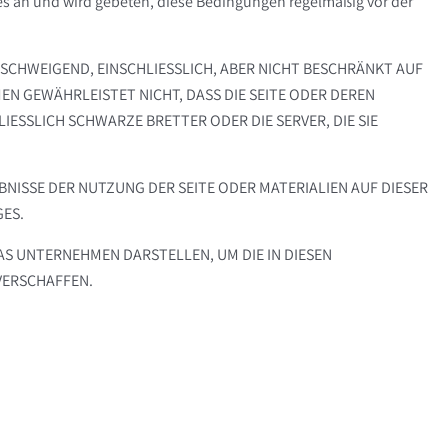
es an und wird gebeten, diese Bedingungen regelmäßig vor der
HWEIGEND, EINSCHLIESSLICH, ABER NICHT BESCHRÄNKT AUF S
EWÄHRLEISTET NICHT, DASS DIE SEITE ODER DEREN F
SLICH SCHWARZE BRETTER ODER DIE SERVER, DIE SIE BE
ISSE DER NUTZUNG DER SEITE ODER MATERIALIEN AUF DIESER
GES.
S UNTERNEHMEN DARSTELLEN, UM DIE IN DIESEN
VERSCHAFFEN.