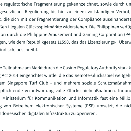
he regulatorische Fragmentierung gekennzeichnet, sowie durch un
gesetzlicher Regulierung bis hin zu einem vollständigen Verbot
rt, die sich mit der Fragmentierung der Compliance auseinander
n illegalen Glücksspielmärkte widerstehen. Die Philippinen verfü
ion durch die Philippine Amusement and Gaming Corporation (PA
gen, wie dem Republikgesetz 11590, das das Lizenzierungs-, Übe
ändisch, beschreibt.
ie Teilnahme am Markt durch die Casino Regulatory Authority stark ko
Act 2014 eingerichtet wurde, die das Remote-Glücksspiel weitgeh
dem Singapore Turf Club - und mehrere soziale Schutzmaßnah
verpflichtende verantwortungsvolle Glücksspielmaßnahmen. Indon
 Ministerium für Kommunikation und Informatik fast eine Millio
 von Betreibern elektronischer Systeme (PSE) umsetzt, die nich
ndonesischen digitalen Infrastruktur zu operieren.