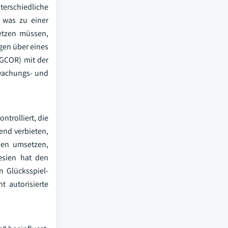
terschiedliche
, was zu einer
setzen müssen,
gen über eines
GCOR) mit der
rwachungs- und
ntrolliert, die
end verbieten,
men umsetzen,
esien hat den
n Glücksspiel-
t autorisierte