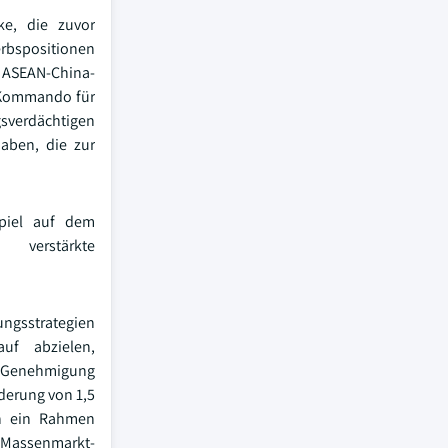
ke, die zuvor
erbspositionen
e ASEAN-China-
s Kommando für
gsverdächtigen
aben, die zur
spiel auf dem
verstärkte
ungsstrategien
uf abzielen,
ie Genehmigung
derung von 1,5
ch ein Rahmen
 Massenmarkt-