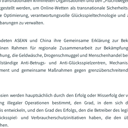
 transnationalen kriminellen Organisationen und den „Fluchtwegen
gestellt werden, um Online-Wetten als transnationale Sicherhei
e Optimierung, verantwortungsvolle Glücksspieltechnologie und 
barungen zu verwalten.
ündeten ASEAN und China ihre Gemeinsame Erklärung zur Be
, einen Rahmen für regionale Zusammenarbeit zur Bekämpfun
drohung, die Geldwäsche, Drogenschmuggel und Menschenhandel be
ständige Anti-Betrugs- und Anti-Glücksspielzentren, Mechan
gement und gemeinsame Maßnahmen gegen grenzüberschreitende
ien werden hauptsächlich durch den Erfolg oder Misserfolg der 
ng illegaler Operationen bestimmt, den Grad, in dem sich d
s entwickeln, und den Grad des Erfolgs, den die Betreiber des leg
lücksspiel- und Verbraucherschutzinitiativen haben, die den ü
chen.