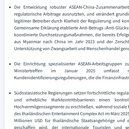
Die Entwicklung robuster ASEAN-China-Zusammenarbeits
regulatorische Arbitrage ausnutzten, und verändert grund
legitimer Betreiber durch Klarheit der Regulierung und ko
Gemeinsame Erklärung etablierte Anti-Betrugs-/Anti-Glück
koordinierte Durchsetzungsmaßnahmen, die bereits Erfolg
aus Myanmar nach China im Jahr 2023 und der Zerschl
Unterstützung von Zwangsarbeit und Menschenhandel genu
Die Einrichtung spezialisierter ASEAN-Arbeitsgruppen
Ministertreffen im Januar 2025 umfasst n
Kundenidentifizierungsregulierungen, die die Finanzinfrastru
Südostasiatische Regierungen setzen fortschrittliche reg
und erhebliche Markteintrittsbarrieren einen kont
Hochvermögenssegmente zu erschließen, während soziale R
des thailändischen Entertainment Complex Act im März 202
Millionen USD für thailändische Staatsangehörige und
geschaffen wird, der internationale Touristen und w