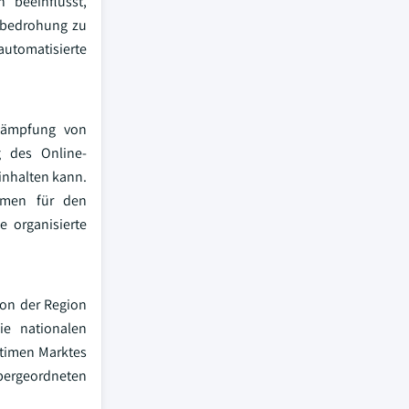
“ beeinflusst,
tsbedrohung zu
automatisierte
kämpfung von
g des Online-
inhalten kann.
ismen für den
 organisierte
von der Region
ie nationalen
itimen Marktes
bergeordneten