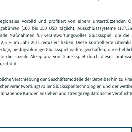
 regionales Vorbild und profitiert von einem unterstützenden 
sgebühren (100 bis 150 USD täglich), Ausschlusssysteme (187.3
ende Maßnahmen für verantwortungsvolles Glücksspiel, die die 
,6 % im Jahr 2011 reduziert haben. Diese kontrollierte Liberalis
ige, niedrigvolumige Glücksspielmärkte geschaffen, die erhebl
urde die soziale Akzeptanz von Glücksspiel durch dieses umfas
, erhöht.
bliche Verschiebung der Geschäftsmodelle der Betreiber hin zu Pr
tlicher verantwortungsvoller Glücksspieltechnologien und der wett
ohlhabende Kunden anziehen und strenge regulatorische Verpflicht