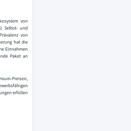
Ökosystem von
61 Selbst- und
Prävalenz von
ierung hat die
iche Einnahmen
sende Paket an
emium-Preisen,
bewerbsfähigen
ungen erfüllen