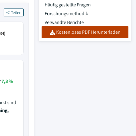
Häufig gestellte Fragen
Teilen
Forschungsmethodik
Verwandte Berichte
Kostenloses PDF Herunterladen
34)
r
7,3 %
rkt sind
ing,