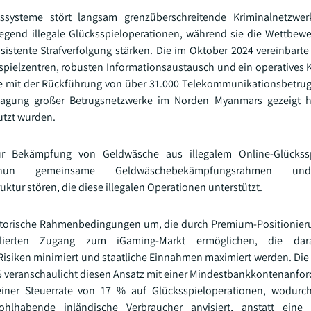
systeme stört langsam grenzüberschreitende Kriminalnetzwer
legend illegale Glücksspieloperationen, während sie die Wettbew
nsistente Strafverfolgung stärken. Die im Oktober 2024 vereinbart
sspielzentren, robusten Informationsaustausch und ein operative
e mit der Rückführung von über 31.000 Telekommunikationsbetru
agung großer Betrugsnetzwerke im Norden Myanmars gezeigt h
tzt wurden.
 zur Bekämpfung von Geldwäsche aus illegalem Online-Glücks
un gemeinsame Geldwäschebekämpfungsrahmen und 
ktur stören, die diese illegalen Operationen unterstützt.
ulatorische Rahmenbedingungen um, die durch Premium-Positionier
rollierten Zugang zum iGaming-Markt ermöglichen, die dara
isiken minimiert und staatliche Einnahmen maximiert werden. D
5 veranschaulicht diesen Ansatz mit einer Mindestbankkontenanfor
 einer Steuerrate von 17 % auf Glücksspieloperationen, wodur
ohlhabende inländische Verbraucher anvisiert, anstatt eine