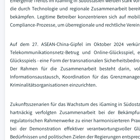
Emergente Trends im iGaming in Südostasien werden stark von
die durch Technologie und regionale Zusammenarbeit bereit
bekämpfen. Legitime Betreiber konzentrieren sich auf mobil
Compliance-Prozesse, um überregionale und rechtliche Verein
Auf dem 27. ASEAN-China-Gipfel im Oktober 2024 verk
Telekommunikationsnetz-Betrug und Online-Glücksspiel
Glücksspiels - eine Form der transnationalen Sicherheitsbe
Der Rahmen für die Zusammenarbeit besteht darin, voll
Informationsaustausch, Koordination für das Grenzmana
Kriminalitätsorganisationen einzurichten.
Zukunftsszenarien für das Wachstum des iGaming in Südostas
hartnäckig verfolgten Zusammenarbeit bei der Bekämpfu
regulatorischen Rahmenwerke zu einer harmonisierteren Praxi
bei der Demonstration effektiver verantwortungsvoller G
Bedürfnissen und politischen Zielen der Regierungen entspre