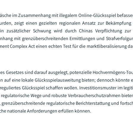
dwäsche im Zusammenhang mit illegalem Online-Glücksspiel befass
urden, zeigt einen gezielten regionalen Ansatz zur Bekämpfung
 Ein zusätzlicher Schwung wird durch Chinas Verpflichtung zur 
nhang mit grenzüberschreitenden Ermittlungen und Strafverfolgu
ent Complex Act einen echten Test für die marktliberalisierung dar
 des Gesetzes sind darauf ausgelegt, potenzielle Hochvermögens-T
n auf eine lokale Glücksspielausweitung bieten; dennoch könnte es
reguliertes Glücksspiel schaffen wollen. Investitionsmuster im leg
are regulatorische Wege und robuste Verbraucherschutzrahmen biete
renzüberschreitende regulatorische Berichterstattung und fortschr
liche nationale Anforderungen erfüllen können.