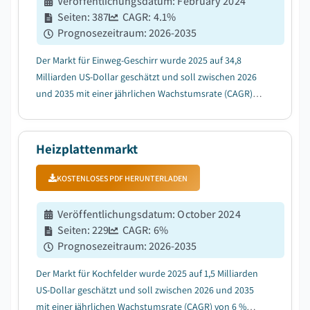
Veröffentlichungsdatum
:
February 2024
Seiten
:
387
CAGR:
4.1
%
Prognosezeitraum
:
2026-2035
Der Markt für Einweg-Geschirr wurde 2025 auf 34,8
Milliarden US-Dollar geschätzt und soll zwischen 2026
und 2035 mit einer jährlichen Wachstumsrate (CAGR)
von 4,1 % wachsen, bedingt durch die steigende
Nachfrage nach hygienischen Einwegprodukten in
institutionellen und Gesundheitssektoren....
Heizplattenmarkt
KOSTENLOSES PDF HERUNTERLADEN
Veröffentlichungsdatum
:
October 2024
Seiten
:
229
CAGR:
6
%
Prognosezeitraum
:
2026-2035
Der Markt für Kochfelder wurde 2025 auf 1,5 Milliarden
US-Dollar geschätzt und soll zwischen 2026 und 2035
mit einer jährlichen Wachstumsrate (CAGR) von 6 %