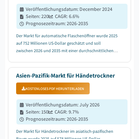
Veröffentlichungsdatum
:
December 2024
Seiten
:
220
CAGR:
6.6
%
Prognosezeitraum
:
2026-2035
Der Markt für automatische Flaschenöffner wurde 2025
auf 752 Millionen US-Dollar geschätzt und soll
zwischen 2026 und 2035 mit einer durchschnittlichen
jährlichen Wachstumsrate (CAGR) von 6,6 % wachsen....
Asien-Pazifik-Markt für Händetrockner
KOSTENLOSES PDF HERUNTERLADEN
Veröffentlichungsdatum
:
July 2026
Seiten
:
150
CAGR:
9.7
%
Prognosezeitraum
:
2026-2035
Der Markt für Händetrockner im asiatisch-pazifischen
Raum wurde 2025 auf 578 Millionen US-Dollar