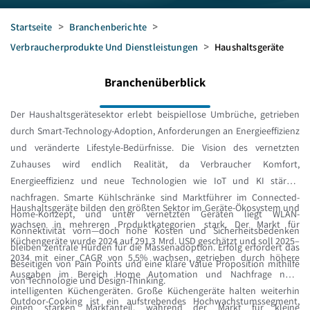
Startseite
>
Branchenberichte
>
Verbraucherprodukte Und Dienstleistungen
>
Haushaltsgeräte
Branchenüberblick
Der Haushaltsgerätesektor erlebt beispiellose Umbrüche, getrieben
durch Smart-Technology-Adoption, Anforderungen an Energieeffizienz
und veränderte Lifestyle-Bedürfnisse. Die Vision des vernetzten
Zuhauses wird endlich Realität, da Verbraucher Komfort,
Energieeffizienz und neue Technologien wie IoT und KI stärker
nachfragen. Smarte Kühlschränke sind Marktführer im Connected-
Haushaltsgeräte bilden den größten Sektor im Geräte-Ökosystem und
Home-Konzept, und unter vernetzten Geräten liegt WLAN-
wachsen in mehreren Produktkategorien stark. Der Markt für
Konnektivität vorn—doch hohe Kosten und Sicherheitsbedenken
Küchengeräte wurde 2024 auf 291,3 Mrd. USD geschätzt und soll 2025–
bleiben zentrale Hürden für die Massenadoption. Erfolg erfordert das
2034 mit einer CAGR von 5,5% wachsen, getrieben durch höhere
Beseitigen von Pain Points und eine klare Value Proposition mithilfe
Ausgaben im Bereich Home Automation und Nachfrage nach
von Technologie und Design-Thinking.
intelligenten Küchengeräten. Große Küchengeräte halten weiterhin
Outdoor-Cooking ist ein aufstrebendes Hochwachstumssegment,
einen starken Marktanteil, während der Markt für kleine