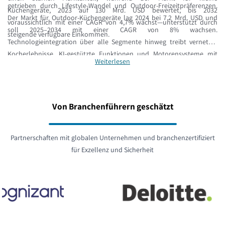
getrieben durch Lifestyle-Wandel und Outdoor-Freizeitpräferenzen.
Küchengeräte, 2023 auf 130 Mrd. USD bewertet, bis 2032
Der Markt für Outdoor-Küchengeräte lag 2024 bei 7,2 Mrd. USD und
voraussichtlich mit einer CAGR von 4,7% wächst—unterstützt durch
soll 2025–2034 mit einer CAGR von 8% wachsen.
steigende verfügbare Einkommen.
Technologieintegration über alle Segmente hinweg treibt vernetzte
Kocherlebnisse, KI-gestützte Funktionen und Motorensysteme mit
Weiterlesen
verbesserter Energieeffizienz—und unterstreicht den Fokus der
Branche auf Nachhaltigkeit und Nutzerkomfort bei Haushaltsgeräten,
großen Küchengeräten, Outdoor-Cooking und kleinen Küchengeräten.
Von Branchenführern geschätzt
Partnerschaften mit globalen Unternehmen und branchenzertifiziert
für Exzellenz und Sicherheit