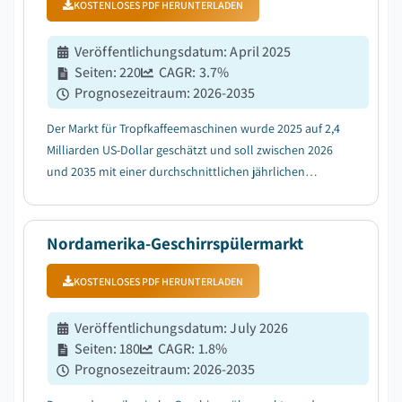
KOSTENLOSES PDF HERUNTERLADEN
Veröffentlichungsdatum
:
April 2025
Seiten
:
220
CAGR:
3.7
%
Prognosezeitraum
:
2026-2035
Der Markt für Tropfkaffeemaschinen wurde 2025 auf 2,4
Milliarden US-Dollar geschätzt und soll zwischen 2026
und 2035 mit einer durchschnittlichen jährlichen
Wachstumsrate (CAGR) von 3,7 % wachsen, getrieben
durch den steigenden globalen Kaffeekonsum....
Nordamerika-Geschirrspülermarkt
KOSTENLOSES PDF HERUNTERLADEN
Veröffentlichungsdatum
:
July 2026
Seiten
:
180
CAGR:
1.8
%
Prognosezeitraum
:
2026-2035