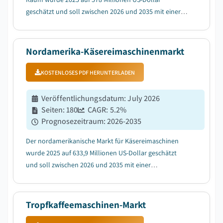
geschätzt und soll zwischen 2026 und 2035 mit einer
durchschnittlichen jährlichen Wachstumsrate (CAGR)
von 9,7 % wachsen, getrieben durch das zunehmende
Hygienebewusstsein....
Nordamerika-Käsereimaschinenmarkt
KOSTENLOSES PDF HERUNTERLADEN
Veröffentlichungsdatum
:
July 2026
Seiten
:
180
CAGR:
5.2
%
Prognosezeitraum
:
2026-2035
Der nordamerikanische Markt für Käsereimaschinen
wurde 2025 auf 633,9 Millionen US-Dollar geschätzt
und soll zwischen 2026 und 2035 mit einer
durchschnittlichen jährlichen Wachstumsrate (CAGR)
von 5,2 % wachsen, angetrieben durch die wachsende
Milchverarbeitungsindustrie, die die Installation von
Tropfkaffeemaschinen-Markt
Ma...