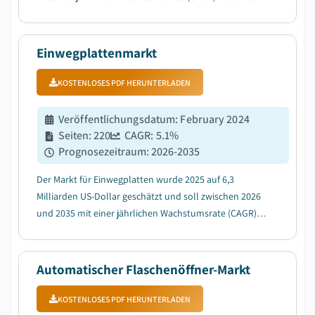
wachsen, angetrieben durch zunehmende
Urbanisierung und kompakte Wohntrends, die die
Nachfrage nach tragbaren Kochlösungen steigern....
Einwegplattenmarkt
KOSTENLOSES PDF HERUNTERLADEN
Veröffentlichungsdatum
:
February 2024
Seiten
:
220
CAGR:
5.1
%
Prognosezeitraum
:
2026-2035
Der Markt für Einwegplatten wurde 2025 auf 6,3
Milliarden US-Dollar geschätzt und soll zwischen 2026
und 2035 mit einer jährlichen Wachstumsrate (CAGR)
von 5,1 % wachsen, aufgrund der steigenden Nachfrage
aus dem QSR- und organisierten Gastronomiesektor....
Automatischer Flaschenöffner-Markt
KOSTENLOSES PDF HERUNTERLADEN