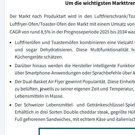
Um die wichtigsten Markttren
Der Markt nach Produktart wird in den Luftfrierschrank/To
Luftfryer-Ofen/Toaster-Ofen den Markt mit einem Umsatz von 0
CAGR von rund 8,5% in der Prognoseperiode 2025 bis 2034 wa
Luftfrieröfen und Toasternöfen kombinieren eine Vielzahl
und sogar Dehydratisieren. Diese Multifunktionalität 
Küchengeräte schätzen.
Darüber hinaus werden die Hersteller intelligente Funktio
über Smartphone-Anwendungen oder Sprachbefehle über Al
Der Dual-Basket Air Flyer gewinnt Popularität. Diese Einhe
zu belüften, jeweils zu seiner eigenen Zeit und Temperatur
Lebensmitteln in Masse.
Der Schweizer Lebensmittel- und Getränkeschlüssel-Spiele
Erhältlich in drei Sorten Double cheddar steak, gegrillte
Full gefrorenen Sandwiches, mit echtem Käse und italienisc