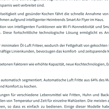
sparnis weit verbreitet sind.
lseitigkeit und gesünder Kochen fährt die schnelle Annahme von L
 aufgrund intelligenter Heimtrends Smart Air Flyer im Haus.
ation von intelligenten Funktionen wie Wi-Fi-Konnektivität und S
 Diese fortschrittliche technologische Lösung ermöglicht es A
r minimalen Öl-Luft Friteer, wodurch der Fettgehalt von gekochten
häftige Linienkunden, bevorzugen das komfort- und zeitsparende M
 betonen Faktoren wie erhöhte Kapazität, neue Kochtechnologien, En
automatisch segmentiert. Automatische Luft Fritte aus 64% des Ma
 und Komfort zu kochen.
ungen für verschiedene Lebensmittel wie Fritten, Huhn und Backe
len von Temperatur und Zeit für einzelne Mahlzeiten. Die meisten
reen, so dass es einfach zu bedienen. Einige dieser Modelle hab