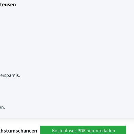
tteusen
ersparnis.
en.
achstumschancen
Kostenloses PDF herunterladen