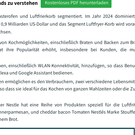
ds zu verstehen
Kostenloses PDF herunterladen
asterofen und Luftfrierkorb segmentiert. Im Jahr 2024 dominie
,9 Milliarden US-Dollar und das Segment Luftfryer-Korb wird vorau
chsen.
 von Kochmöglichkeiten, einschließlich Braten und Backen zum Br
hat ihre Popularität erhöht, insbesondere bei Kunden, die mul
nen, einschließlich WLAN-Konnektivität, hinzufügen, so dass Benu
exa und Google Assistant bedienen.
iten ermöglichen es den Verbrauchern, zwei verschiedene Lebensmitt
, so dass sie ideal für das Kochen von ganzen Mahlzeiten oder die 
r Nestle hat eine Reihe von Produkten speziell für die Luftfrit
 Hühnerparmesan, und cheddar bacon Tomaten Nestlés Marke Stouffer
hem Brot.