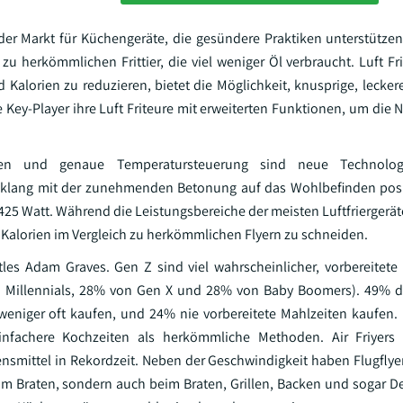
der Markt für Küchengeräte, die gesündere Praktiken unterstützen
 zu herkömmlichen Frittier, die viel weniger Öl verbraucht. Luft F
nd Kalorien zu reduzieren, bietet die Möglichkeit, knusprige, lecke
 Key-Player ihre Luft Friteure mit erweiterten Funktionen, um die 
erungen und genaue Temperatursteuerung sind neue Technolo
nklang mit der zunehmenden Betonung auf das Wohlbefinden posi
 1425 Watt. Während die Leistungsbereiche der meisten Luftfriergerä
d Kalorien im Vergleich zu herkömmlichen Flyern zu schneiden.
tles Adam Graves. Gen Z sind viel wahrscheinlicher, vorbereitete
n Millennials, 28% von Gen X und 28% von Baby Boomers). 49% d
eniger oft kaufen, und 24% nie vorbereitete Mahlzeiten kaufen. L
nfachere Kochzeiten als herkömmliche Methoden. Air Friyers 
bensmittel in Rekordzeit. Neben der Geschwindigkeit haben Flugflye
eim Braten, sondern auch beim Braten, Grillen, Backen und sogar De