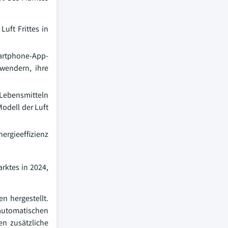
uft Frittes in
martphone-App-
nwendern, ihre
 Lebensmitteln
odell der Luft
ergieeffizienz
rktes in 2024,
n hergestellt.
 automatischen
en zusätzliche