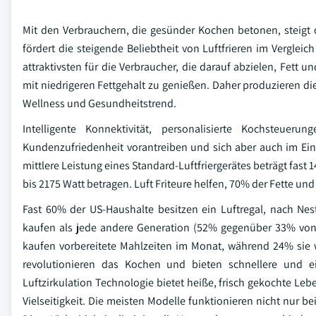
Mit den Verbrauchern, die gesünder Kochen betonen, steigt 
fördert die steigende Beliebtheit von Luftfrieren im Vergleich
attraktivsten für die Verbraucher, die darauf abzielen, Fett u
mit niedrigeren Fettgehalt zu genießen. Daher produzieren die
Wellness und Gesundheitstrend.
Intelligente Konnektivität, personalisierte Kochsteu
Kundenzufriedenheit vorantreiben und sich aber auch im Ei
mittlere Leistung eines Standard-Luftfriergerätes beträgt fast
bis 2175 Watt betragen. Luft Friteure helfen, 70% der Fette un
Fast 60% der US-Haushalte besitzen ein Luftregal, nach Nes
kaufen als jede andere Generation (52% gegenüber 33% vo
kaufen vorbereitete Mahlzeiten im Monat, während 24% sie w
revolutionieren das Kochen und bieten schnellere und ei
Luftzirkulation Technologie bietet heiße, frisch gekochte Le
Vielseitigkeit. Die meisten Modelle funktionieren nicht nur b