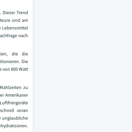
. Dieser Trend
riteure sind am
re Lebensmittel
Nachfrage nach
gien, die die
tionieren. Die
te von 800 Watt
 Mahlzeiten zu
er Amerikaner
uftfriergeräte
schnell voran
r unglaubliche
hydratisieren.