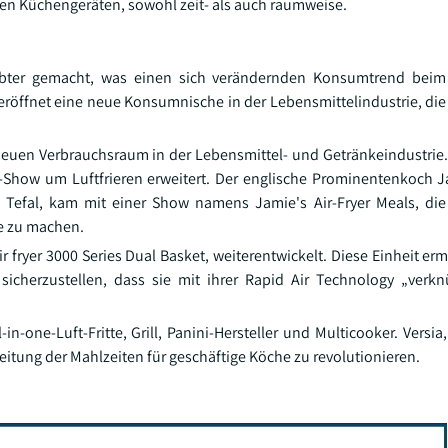
nen Küchengeräten, sowohl zeit- als auch raumweise.
liebter gemacht, was einen sich verändernden Konsumtrend bei
eröffnet eine neue Konsumnische in der Lebensmittelindustrie, d
neuen Verbrauchsraum in der Lebensmittel- und Getränkeindustrie.
Show um Luftfrieren erweitert. Der englische Prominentenkoch Ja
 Tefal, kam mit einer Show namens Jamie's Air-Fryer Meals, di
ne zu machen.
r fryer 3000 Series Dual Basket, weiterentwickelt. Diese Einheit er
sicherzustellen, dass sie mit ihrer Rapid Air Technology „verkn
-one-Luft-Fritte, Grill, Panini-Hersteller und Multicooker. Versia
itung der Mahlzeiten für geschäftige Köche zu revolutionieren.