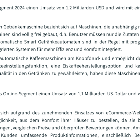
Segment 2024 einen Umsatz von 1,2 Milliarden USD und wird mit 
 Getränkemaschine bezieht sich auf Maschinen, die unabhängig 
inen sind völlig frei gebaut, d.h. Benutzer müssen nur die Zutaten
utomatische Smart Getränkeautomaten sind in der Regel mit pro
ierten Systemen für mehr Effizienz und Komfort integriert.
nzelautomatische Kaffeemaschinen am Knopfdruck und ermöglicht
keeinstellungsfunktion, eine Eiskaffeeherstellungsoption und 
lität in den Getränken zu gewährleisten, haben diese Maschine
as Online-Segment einen Umsatz von 1,1 Milliarden US-Dollar und 
t sich aufgrund des zunehmenden Einsatzes von eCommerce-Webs
lichkeit, aus dem Komfort ihrer Häuser zu bestellen, da sie
tungen, vergleichen Preise und überprüfen Bewertungen können. A
n Kunden umfassende Produktinformationen, einschließlich Be