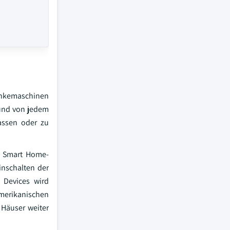
ränkemaschinen
 und von jedem
assen oder zu
n Smart Home-
inschalten der
 Devices wird
amerikanischen
 Häuser weiter