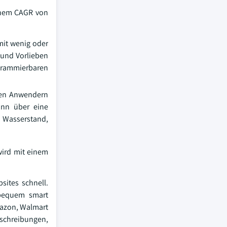
einem CAGR von
mit wenig oder
 und Vorlieben
grammierbaren
 den Anwendern
kann über eine
n Wasserstand,
wird mit einem
ites schnell.
 bequem smart
mazon, Walmart
schreibungen,