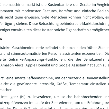
nkemaschinenmarkt ist die Kostenbarriere der Geräte im Vergle
utomaten mit modernsten Features, Komfort und einfache Bedi
s recht teuer erweisen. Viele Menschen können nicht wollen, ein
r Verfügung stehen. Diese Betrachtung behindert die Marktdurchdri
iger entwickelten diese Kosten solche Eigenschaften ermögliche
ds
ränke-Maschinenindustrie befindet sich noch in den frühen Stadie
 und stimmautomatisierten Personalassistenten exponentiell. D
ierte Getränke-Anpassungs-Funktionen, die die Benutzererfahr
Amazon Alexa, Apple Homekit und Google Assistant hat auch zu 
ert“, eine smarte Kaffeemaschine, mit der Nutzer die Braueinstellu
icht die gewünschte Intensität, Größe, Temperatur einstellen 
e machen.
Intelligenz (KI) zu investieren, um solche bahnbrechenden In
utzerpräferenzen im Laufe der Zeit erlernen, um die Erfahrung per
 der Dinge (IoT) eingebettet sind, hat einen riesigen Markt fü