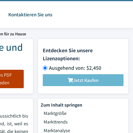
Kontaktieren Sie uns
en für zu Hause
ße und
Entdecken Sie unsere
Lizenzoptionen:
Ausgehend von: $2,450
es PDF
Jetzt Kaufen
laden
Zum Inhalt springen
Marktgröße
ssichtlich bis
Markttrends
, ist, weil es
Marktanalyse
ät, die keinen