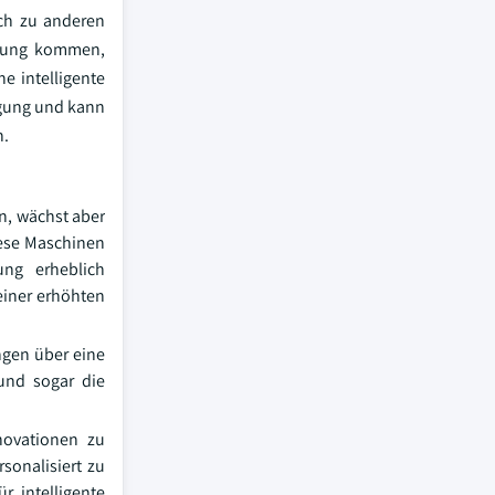
ich zu anderen
enung kommen,
e intelligente
ngung und kann
n.
n, wächst aber
iese Maschinen
ung erheblich
einer erhöhten
ngen über eine
und sogar die
novationen zu
sonalisiert zu
r intelligente