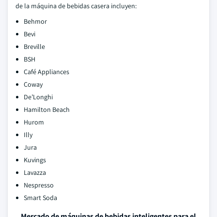
de la máquina de bebidas casera incluyen:
Behmor
Bevi
Breville
BSH
Café Appliances
Coway
De’Longhi
Hamilton Beach
Hurom
Illy
Jura
Kuvings
Lavazza
Nespresso
Smart Soda
Mercado de máquinas de bebidas inteligentes para el