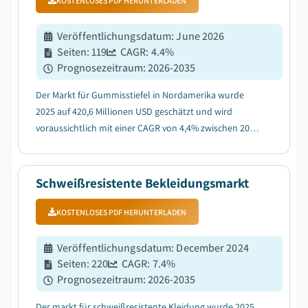
KOSTENLOSES PDF HERUNTERLADEN
Veröffentlichungsdatum
:
June 2026
Seiten
:
119
CAGR:
4.4
%
Prognosezeitraum
:
2026-2035
Der Markt für Gummisstiefel in Nordamerika wurde
2025 auf 420,6 Millionen USD geschätzt und wird
voraussichtlich mit einer CAGR von 4,4% zwischen 2026
und 2035 wachsen, aufgrund des zunehmenden Fokus
auf Arbeitnehmerkomfort und Langlebigkeit....
Schweißresistente Bekleidungsmarkt
KOSTENLOSES PDF HERUNTERLADEN
Veröffentlichungsdatum
:
December 2024
Seiten
:
220
CAGR:
7.4
%
Prognosezeitraum
:
2026-2035
Der markt für schweißresistente Kleidung wurde 2025