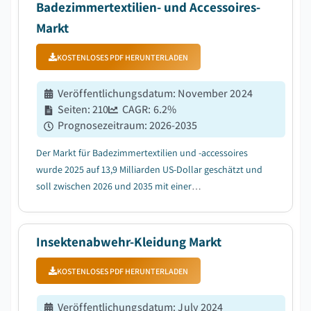
Badezimmertextilien- und Accessoires-
Markt
KOSTENLOSES PDF HERUNTERLADEN
Veröffentlichungsdatum
:
November 2024
Seiten
:
210
CAGR:
6.2
%
Prognosezeitraum
:
2026-2035
Der Markt für Badezimmertextilien und -accessoires
wurde 2025 auf 13,9 Milliarden US-Dollar geschätzt und
soll zwischen 2026 und 2035 mit einer
durchschnittlichen jährlichen Wachstumsrate (CAGR)
von 6,2 % wachsen, getrieben durch die zunehmende
Verbreitung von nutzungsbasierter Versicherung
Insektenabwehr-Kleidung Markt
(UBI)....
KOSTENLOSES PDF HERUNTERLADEN
Veröffentlichungsdatum
:
July 2024