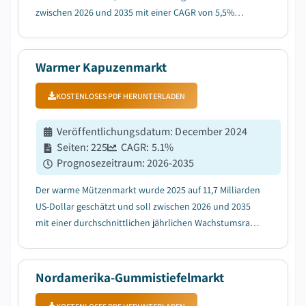
zwischen 2026 und 2035 mit einer CAGR von 5,5%
wachsen, bedingt durch das steigende Risiko von durch
Vektoren übertragenen Krankheiten....
Warmer Kapuzenmarkt
KOSTENLOSES PDF HERUNTERLADEN
Veröffentlichungsdatum
:
December 2024
Seiten
:
225
CAGR:
5.1
%
Prognosezeitraum
:
2026-2035
Der warme Mützenmarkt wurde 2025 auf 11,7 Milliarden
US-Dollar geschätzt und soll zwischen 2026 und 2035
mit einer durchschnittlichen jährlichen Wachstumsrate
(CAGR) von 5,1 % wachsen, getrieben durch die
steigenden Athleisure- und Functional-Fashion-Trends,
die eine ganzjährige Nachfrage fördern....
Nordamerika-Gummistiefelmarkt