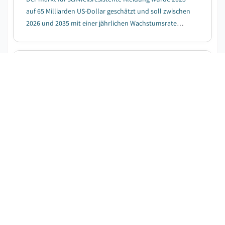
auf 65 Milliarden US-Dollar geschätzt und soll zwischen
2026 und 2035 mit einer jährlichen Wachstumsrate
(CAGR) von 7,4 % wachsen, getrieben durch die
weltweit steigende Gesundheitsbewusstsein und die
zunehmende Übernahme eines aktiven Lebensstils....
Gumboot-Markt
KOSTENLOSES PDF HERUNTERLADEN
Veröffentlichungsdatum
:
December 2024
Seiten
:
220
CAGR:
5.2
%
Prognosezeitraum
:
2026-2035
Der Gummistiefel-Markt wurde 2025 auf 1,3 Milliarden
US-Dollar geschätzt und soll zwischen 2026 und 2035
mit einer jährlichen Wachstumsrate (CAGR) von 5,2 %
wachsen, getrieben durch die Expansion von E-
Commerce und Online-Vertriebskanälen....
Mietmodemarkt