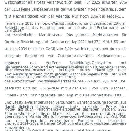
wirtschaftlichen Profits verantwortlich sein. Für 2025 erwarten 80%
der CEOs keine Verbesserung in der weltweiten Modeindustrie; zudem
fällt Nachhaltigkeit von der Agenda: Nur noch 18% der Mode-CEOs
nennen sie 2025 als Top-3-Wachstumsbedrohung, gegenüber 29% im
Bekleidung ist das Hauptsegment mit gemischter Performance auf
Jahr 2024.
unterschiedlichen Marktniveaus. Das globale Marktvolumen für
Outdoor-Bekleidung und -Accessoires lag 2024 bei 37,1 Mrd. USD und
soll bis 2034 mit einer CAGR von 6,9% wachsen, getrieben durch die
steigende Beliebtheit von Outdoor-Aktivitäten. Modeaccessoires
ergänzen das größere Bekleidungs-Ökosystem mit
Die Segmente Sport- und Activewear erweisen sich als besonders stark
Nischenwachstumschancen, beflügelt durch Nachfrage nach
und vielversprechend trotz großer Branchen-Gegenwinde. Der Wert
Personalisierung und Markenprofilierung.
des europäischen Sportswear-Marktes wurde 2024 auf 89,88 Mrd. USD
geschätzt und soll 2025–2034 mit einer CAGR von 6,2% wachsen.
Fitness- und Trainingsgeräte sind eng mit Gesundheitsbewusstsein
und Lifestyle-Veränderungen verbunden, während Schuhe sowohl aus
Nachhaltigkeitsinitiativen bleiben trotz sinkendem Fokus der
Mode- als auch Performance-Perspektive getrieben werden. 2023
Führungskräfte wichtig, da Marken sich auf Klimaneutralitätszusagen
überstieg die Marktgröße für Power-Sports-Accessoires 5,8 Mrd. USD
und die Integration erneuerbarer Energien in Lieferketten
und soll 2024–2032 mit einer CAGR von etwa 9,5% wachsen, teilweise
konzentrieren.
getragen durch Wachstum in Tourismus und Adventure-Travel.