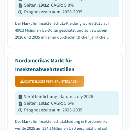
Seiten
:
190
CAGR:
5.8
%
Prognosezeitraum
:
2026-2035
Der Markt für Insektenschutz-Kleidung wurde 2025 auf
490,3 Millionen US-Dollar geschätzt und soll zwischen
2026 und 2035 mit einer durchschnittlichen jährlichen
Wachstumsrate (CAGR) von 5,8 % wachsen, bedingt
durch die Zunahme von Outdoor- und
Abenteueraktivitäten....
Nordamerikas Markt für
Insektenabwehrtextilien
KOSTENLOSES PDF HERUNTERLADEN
Veröffentlichungsdatum
:
July 2026
Seiten
:
180
CAGR:
5.5
%
Prognosezeitraum
:
2026-2035
Der Markt für Insektenschutzkleidung in Nordamerika
wurde 2025 auf 224,1 Millionen USD geschätzt und soll