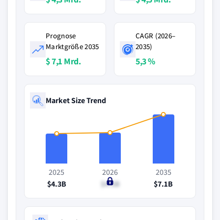
Prognose
CAGR (2026–
Marktgröße 2035
2035)
$ 7,1 Mrd.
5,3 %
Market Size Trend
2025
2026
2035
$4.3B
$4.5B
$7.1B