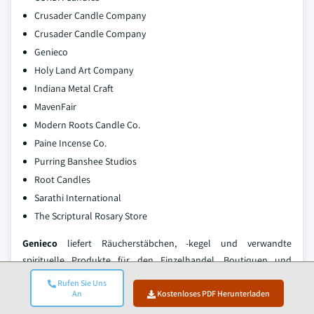
Crusader Candle Company
Crusader Candle Company
Genieco
Holy Land Art Company
Indiana Metal Craft
MavenFair
Modern Roots Candle Co.
Paine Incense Co.
Purring Banshee Studios
Root Candles
Sarathi International
The Scriptural Rosary Store
Genieco
liefert Räucherstäbchen, -kegel und verwandte
spirituelle Produkte für den Einzelhandel, Boutiquen und
religiöse Märkte. In der nordamerikanischen Räuchersegment ist
Rufen Sie Uns
es für seine vielfältigen aromatischen Produkte bekannt, die zur
An
Kostenloses PDF Herunterladen
Meditation, Ritualen und spirituellen Praktiken verwendet