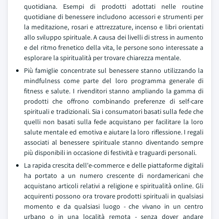
quotidiana. Esempi di prodotti adottati nelle routine
quotidiane di benessere includono accessori e strumenti per
la meditazione, rosari e attrezzature, incenso e libri orientati
allo sviluppo spirituale. A causa dei livelli di stress in aumento
e del ritmo frenetico della vita, le persone sono interessate a
esplorare la spiritualità per trovare chiarezza mentale.
Più famiglie concentrate sul benessere stanno utilizzando la
mindfulness come parte del loro programma generale di
fitness e salute. I rivenditori stanno ampliando la gamma di
prodotti che offrono combinando preferenze di self-care
spirituali e tradizionali. Sia i consumatori basati sulla fede che
quelli non basati sulla fede acquistano per facilitare la loro
salute mentale ed emotiva e aiutare la loro riflessione. I regali
associati al benessere spirituale stanno diventando sempre
più disponibili in occasione di festività e traguardi personali.
La rapida crescita dell'e-commerce e delle piattaforme digitali
ha portato a un numero crescente di nordamericani che
acquistano articoli relativi a religione e spiritualità online. Gli
acquirenti possono ora trovare prodotti spirituali in qualsiasi
momento e da qualsiasi luogo - che vivano in un centro
urbano o in una località remota - senza dover andare