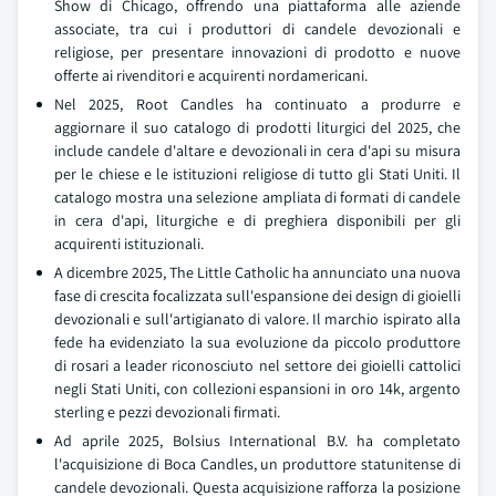
Show di Chicago, offrendo una piattaforma alle aziende
associate, tra cui i produttori di candele devozionali e
religiose, per presentare innovazioni di prodotto e nuove
offerte ai rivenditori e acquirenti nordamericani.
Nel 2025, Root Candles ha continuato a produrre e
aggiornare il suo catalogo di prodotti liturgici del 2025, che
include candele d'altare e devozionali in cera d'api su misura
per le chiese e le istituzioni religiose di tutto gli Stati Uniti. Il
catalogo mostra una selezione ampliata di formati di candele
in cera d'api, liturgiche e di preghiera disponibili per gli
acquirenti istituzionali.
A dicembre 2025, The Little Catholic ha annunciato una nuova
fase di crescita focalizzata sull'espansione dei design di gioielli
devozionali e sull'artigianato di valore. Il marchio ispirato alla
fede ha evidenziato la sua evoluzione da piccolo produttore
di rosari a leader riconosciuto nel settore dei gioielli cattolici
negli Stati Uniti, con collezioni espansioni in oro 14k, argento
sterling e pezzi devozionali firmati.
Ad aprile 2025, Bolsius International B.V. ha completato
l'acquisizione di Boca Candles, un produttore statunitense di
candele devozionali. Questa acquisizione rafforza la posizione