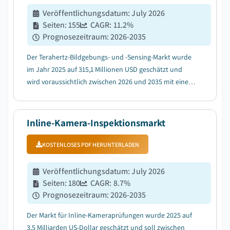
Veröffentlichungsdatum
:
July 2026
Seiten
:
155
CAGR:
11.2
%
Prognosezeitraum
:
2026-2035
Der Terahertz-Bildgebungs- und -Sensing-Markt wurde
im Jahr 2025 auf 315,1 Millionen USD geschätzt und
wird voraussichtlich zwischen 2026 und 2035 mit einer
CAGR von 11,2 % wachsen, was auf die zunehmende
Einführung von zerstörungsfreien Prüfungen (ZfP) in
verschiedenen Branchen zurückzuführen ist....
Inline-Kamera-Inspektionsmarkt
KOSTENLOSES PDF HERUNTERLADEN
Veröffentlichungsdatum
:
July 2026
Seiten
:
180
CAGR:
8.7
%
Prognosezeitraum
:
2026-2035
Der Markt für Inline-Kameraprüfungen wurde 2025 auf
3,5 Milliarden US-Dollar geschätzt und soll zwischen