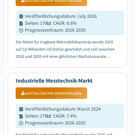
KOSTENLOSES PDF HERUNTERLADEN
Veröffentlichungsdatum
:
July 2026
Seiten
:
170
CAGR:
8.6
%
Prognosezeitraum
:
2026-2035
Der Markt für tragbare Wärmebildkameras wurde 2025
auf 1,6 Milliarden US-Dollar geschätzt und soll zwischen
2026 und 2035 mit einer jährlichen Wachstumsrate
(CAGR) von 8,6 % wachsen, was auf die zunehmende
Einführung von prädiktiver Instandhaltung in
industriellen Anlagen zurückzuführen ist....
Industrielle Messtechnik-Markt
KOSTENLOSES PDF HERUNTERLADEN
Veröffentlichungsdatum
:
March 2024
Seiten
:
179
CAGR:
7.4
%
Prognosezeitraum
:
2026-2035
Der Markt für industrielle Messtechnik wurde 2025 auf