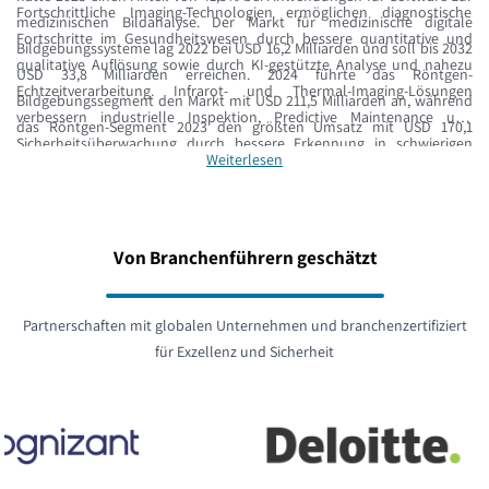
Fortschrittliche Imaging-Technologien ermöglichen diagnostische
medizinischen Bildanalyse. Der Markt für medizinische digitale
Fortschritte im Gesundheitswesen durch bessere quantitative und
Bildgebungssysteme lag 2022 bei USD 16,2 Milliarden und soll bis 2032
qualitative Auflösung sowie durch KI-gestützte Analyse und nahezu
USD 33,8 Milliarden erreichen. 2024 führte das Röntgen-
Echtzeitverarbeitung. Infrarot- und Thermal-Imaging-Lösungen
Bildgebungssegment den Markt mit USD 211,5 Milliarden an, während
verbessern industrielle Inspektion, Predictive Maintenance und
das Röntgen-Segment 2023 den größten Umsatz mit USD 170,1
Sicherheitsüberwachung durch bessere Erkennung in schwierigen
Milliarden hielt.
Weiterlesen
Umgebungen. Die Kombination aus KI, maschinellem Lernen und
Sensorfortschritten ermöglicht automatisierte Bildanalyse,
Mustererkennung und prädiktive Diagnostik in medizinischen,
industriellen und sicherheitsrelevanten Bereichen.
Von Branchenführern geschätzt
Partnerschaften mit globalen Unternehmen und branchenzertifiziert
für Exzellenz und Sicherheit