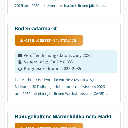
2026 und 2035 mit einer durchschnittlichen jährlichen
Wachstumsrate (CAGR) von 8,7 % wachsen, getrieben
durch die zunehmende Einführung von Industrie 4.0
und intelligenten Fertigungsinitiativen....
Bodenradarmarkt
KOSTENLOSES PDF HERUNTERLADEN
Veröffentlichungsdatum
:
July 2026
Seiten
:
185
CAGR:
8.3
%
Prognosezeitraum
:
2026-2035
Der Markt für Bodenradar wurde 2025 auf 475,1
Millionen US-Dollar geschätzt und soll zwischen 2026
und 2035 mit einer jährlichen Wachstumsrate (CAGR)
von 8,3 % wachsen, aufgrund der zunehmenden
Nutzung von unterirdischer Leitungsvermessung und
Schadensprävention....
Handgehaltene Wärmebildkamera-Markt