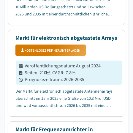
16 Milliarden US-Dollar geschätzt und soll zwischen
2026 und 2035 mit einer durchschnittlichen jährlichen
Wachstumsrate (CAGR) von 7,4 % wachsen, getrieben
durch die steigende Nachfrage nach hochpräziser
Inspektion in der E-Auto- und Halbleiterfe...
Markt für elektronisch abgetastete Arrays
KOSTENLOSES PDF HERUNTERLADEN
Veröffentlichungsdatum
:
August 2024
Seiten
:
210
CAGR:
7.8
%
Prognosezeitraum
:
2026-2035
Der Markt für elektronisch abgetastete Antennenarrays
überschritt im Jahr 2025 eine Größe von 10,3 Mrd. USD
und wird voraussichtlich von 2026 bis 2035 mit einer
jährlichen Wachstumsrate (CAGR) von 7,8 % wachsen,
getrieben durch die zunehmende Nutzung in den
Bereichen Raumfahrt, Satelliten und aufstr...
Markt für Frequenzumrichter in