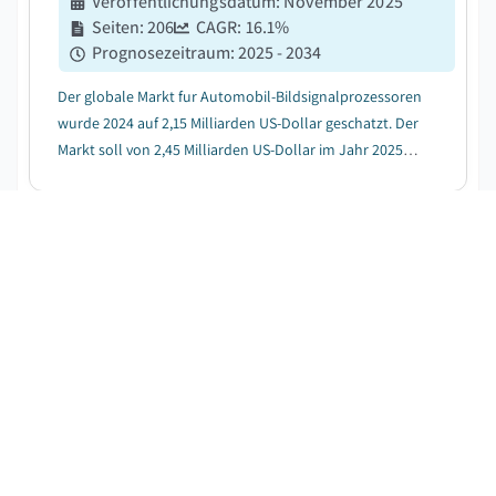
Veröffentlichungsdatum
:
November 2025
Seiten
:
206
CAGR:
16.1
%
Prognosezeitraum
:
2025 - 2034
Der globale Markt fur Automobil-Bildsignalprozessoren
wurde 2024 auf 2,15 Milliarden US-Dollar geschatzt. Der
Markt soll von 2,45 Milliarden US-Dollar im Jahr 2025
auf 9,37 Milliarden US-Dollar im Jahr 2034 wachsen, bei
einer durchschnittlichen jahrlichen Wachstumsrate
(CAGR) von 16,1 %, wie der neu...
Plenoptische Kamerasystem-Markt
KOSTENLOSES PDF HERUNTERLADEN
Veröffentlichungsdatum
:
June 2025
Seiten
:
190
CAGR:
19.7
%
Prognosezeitraum
:
2025 - 2034
Der globale Markt für Plenoptik-Kameras wurde 2024
mit einem Wert von 1,8 Milliarden USD und einem
Volumen von 111.996 Einheiten bewertet. Der Markt